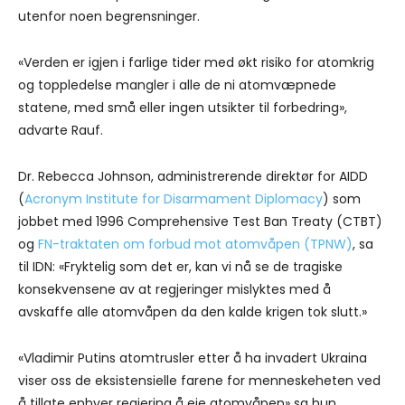
utenfor noen begrensninger.
«Verden er igjen i farlige tider med økt risiko for atomkrig
og toppledelse mangler i alle de ni atomvæpnede
statene, med små eller ingen utsikter til forbedring»,
advarte Rauf.
Dr. Rebecca Johnson, administrerende direktør for AIDD
(
Acronym Institute for Disarmament Diplomacy
) som
jobbet med 1996 Comprehensive Test Ban Treaty (CTBT)
og
FN-traktaten om forbud mot atomvåpen (TPNW)
, sa
til IDN: «Fryktelig som det er, kan vi nå se de tragiske
konsekvensene av at regjeringer mislyktes med å
avskaffe alle atomvåpen da den kalde krigen tok slutt.»
«Vladimir Putins atomtrusler etter å ha invadert Ukraina
viser oss de eksistensielle farene for menneskeheten ved
å tillate enhver regjering å eie atomvåpen» sa hun.