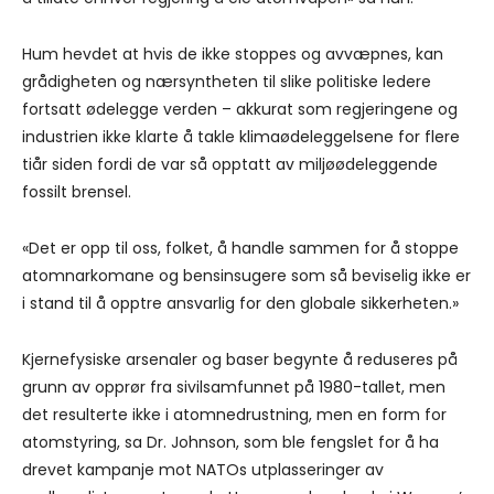
Hum hevdet at hvis de ikke stoppes og avvæpnes, kan
grådigheten og nærsyntheten til slike politiske ledere
fortsatt ødelegge verden – akkurat som regjeringene og
industrien ikke klarte å takle klimaødeleggelsene for flere
tiår siden fordi de var så opptatt av miljøødeleggende
fossilt brensel.
«Det er opp til oss, folket, å handle sammen for å stoppe
atomnarkomane og bensinsugere som så beviselig ikke er
i stand til å opptre ansvarlig for den globale sikkerheten.»
Kjernefysiske arsenaler og baser begynte å reduseres på
grunn av opprør fra sivilsamfunnet på 1980-tallet, men
det resulterte ikke i atomnedrustning, men en form for
atomstyring, sa Dr. Johnson, som ble fengslet for å ha
drevet kampanje mot NATOs utplasseringer av