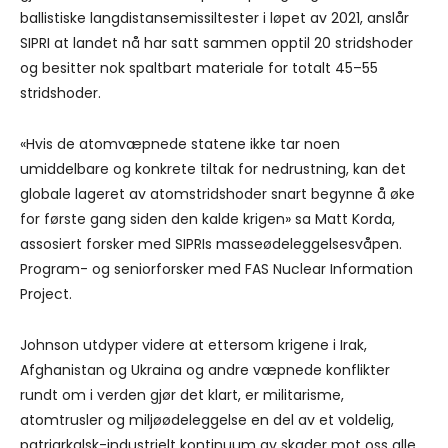
ballistiske langdistansemissiltester i løpet av 2021, anslår
SIPRI at landet nå har satt sammen opptil 20 stridshoder
og besitter nok spaltbart materiale for totalt 45–55
stridshoder.
«Hvis de atomvæpnede statene ikke tar noen
umiddelbare og konkrete tiltak for nedrustning, kan det
globale lageret av atomstridshoder snart begynne å øke
for første gang siden den kalde krigen» sa Matt Korda,
assosiert forsker med SIPRIs masseødeleggelsesvåpen.
Program- og seniorforsker med FAS Nuclear Information
Project.
Johnson utdyper videre at ettersom krigene i Irak,
Afghanistan og Ukraina og andre væpnede konflikter
rundt om i verden gjør det klart, er militarisme,
atomtrusler og miljøødeleggelse en del av et voldelig,
patriarkalsk-industrielt kontinuum av skader mot oss alle.