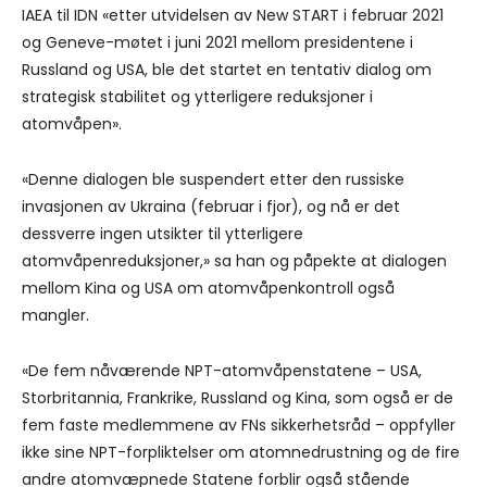
IAEA til IDN «etter utvidelsen av New START i februar 2021
og Geneve-møtet i juni 2021 mellom presidentene i
Russland og USA, ble det startet en tentativ dialog om
strategisk stabilitet og ytterligere reduksjoner i
atomvåpen».
«Denne dialogen ble suspendert etter den russiske
invasjonen av Ukraina (februar i fjor), og nå er det
dessverre ingen utsikter til ytterligere
atomvåpenreduksjoner,» sa han og påpekte at dialogen
mellom Kina og USA om atomvåpenkontroll også
mangler.
«De fem nåværende NPT-atomvåpenstatene – USA,
Storbritannia, Frankrike, Russland og Kina, som også er de
fem faste medlemmene av FNs sikkerhetsråd – oppfyller
ikke sine NPT-forpliktelser om atomnedrustning og de fire
andre atomvæpnede Statene forblir også stående