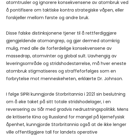
atomtrusler og ignorere konsekvensene av atombruk ved
å pontifisere om taktiske kontra strategiske våpen, eller
forskjeller mellom første og andre bruk.
Disse falske distinksjonene tjener til å rettferdiggjøre
gjengjeldende atomangrep, og gjør dermed atomkrig
mulig, med alle de forferdelige konsekvensene av
massedrap, atomvinter og global sult. Uavhengig av
leveringsområde og stridshodestørrelse, må hver eneste
atombruk stigmatiseres og straffeforfølges som en
forbrytelse mot menneskeheten, erklærte Dr. Johnson.
I følge SIPRI kunngjorde Storbritannia i 2021 sin beslutning
om å øke taket på sitt totale stridshodelager, i en
reversering av tiår med gradvis nedrustningspolitikk. Mens
de kritiserte Kina og Russland for mangel på kjernefysisk
åpenhet, kunngjorde Storbritannia også at de ikke lenger
ville offentliggjøre tall for landets operative