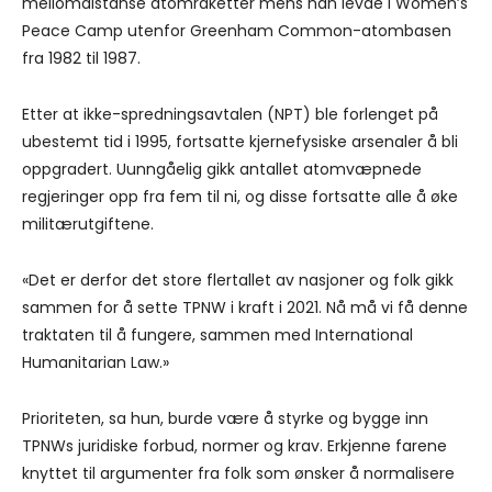
mellomdistanse atomraketter mens han levde i Women’s
Peace Camp utenfor Greenham Common-atombasen
fra 1982 til 1987.
Etter at ikke-spredningsavtalen (NPT) ble forlenget på
ubestemt tid i 1995, fortsatte kjernefysiske arsenaler å bli
oppgradert. Uunngåelig gikk antallet atomvæpnede
regjeringer opp fra fem til ni, og disse fortsatte alle å øke
militærutgiftene.
«Det er derfor det store flertallet av nasjoner og folk gikk
sammen for å sette TPNW i kraft i 2021. Nå må vi få denne
traktaten til å fungere, sammen med International
Humanitarian Law.»
Prioriteten, sa hun, burde være å styrke og bygge inn
TPNWs juridiske forbud, normer og krav. Erkjenne farene
knyttet til argumenter fra folk som ønsker å normalisere