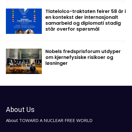
Tlatelolco-traktaten feirer 58 år i
en kontekst der internasjonalt
samarbeid og diplomati stadig
står overfor spørsmål
Nobels fredsprisforum utdyper
om kjernefysiske risikoer og
løsninger
About Us
About TOWARD A NUCLEAR FREE WORLD