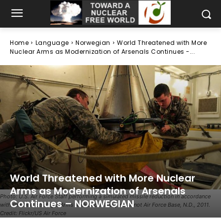
Home
Language
Norwegian
World Threatened with More
Nuclear Arms as Modernization of Arsenals Continues -...
World Threatened with More Nuclear
Arms as Modernization of Arsenals
Photo: U.S. Air Force Staff performing a simulated missile reduction in accordance
Continues – NORWEGIAN
with the New Strategic Arms Reduction Treaty on Minot Air Force Base, N.D., 2011.
Credit: Flickr/US Air Force