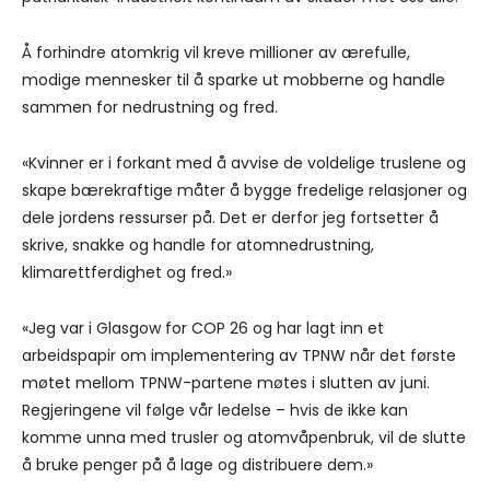
Å forhindre atomkrig vil kreve millioner av ærefulle,
modige mennesker til å sparke ut mobberne og handle
sammen for nedrustning og fred.
«Kvinner er i forkant med å avvise de voldelige truslene og
skape bærekraftige måter å bygge fredelige relasjoner og
dele jordens ressurser på. Det er derfor jeg fortsetter å
skrive, snakke og handle for atomnedrustning,
klimarettferdighet og fred.»
«Jeg var i Glasgow for COP 26 og har lagt inn et
arbeidspapir om implementering av TPNW når det første
møtet mellom TPNW-partene møtes i slutten av juni.
Regjeringene vil følge vår ledelse – hvis de ikke kan
komme unna med trusler og atomvåpenbruk, vil de slutte
å bruke penger på å lage og distribuere dem.»