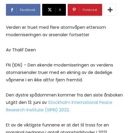
Facebook
X
Pinterest
Verden er truet med flere atomvåpen ettersom
moderniseringen av arsenaler fortsetter
Av Thalif Deen
FN (IDN) – Den økende moderniseringen av verdens
atomarsenaler truer med en økning av de dødelige
våpnene i en ikke altfor fjern fremtid.
Den dystre spådommen kommer fra den siste årsboken
utgitt den 13. juni av
Stockholm International Peace
Research Institute (SIPRI) 2022.
Et av de viktigste funnene er at det til tross for en
marginal nedgang i antall atomstridshoder i 2021