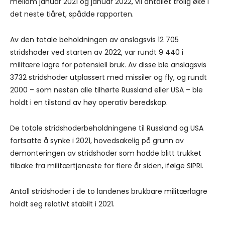
mellom januar 2021 og januar 2022, vil antallet trolig øke i
det neste tiåret, spådde rapporten.
Av den totale beholdningen av anslagsvis 12 705
stridshoder ved starten av 2022, var rundt 9 440 i
militære lagre for potensiell bruk. Av disse ble anslagsvis
3732 stridshoder utplassert med missiler og fly, og rundt
2000 – som nesten alle tilhørte Russland eller USA – ble
holdt i en tilstand av høy operativ beredskap.
De totale stridshoderbeholdningene til Russland og USA
fortsatte å synke i 2021, hovedsakelig på grunn av
demonteringen av stridshoder som hadde blitt trukket
tilbake fra militærtjeneste for flere år siden, ifølge SIPRI.
Antall stridshoder i de to landenes brukbare militærlagre
holdt seg relativt stabilt i 2021.