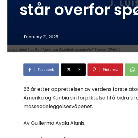
står overfor s
-
February 21, 2025
Image: José Luis Rodríguez and Elizabeth Mendenhall Source: OPANAL
Facebook
X
Pinterest
58 år etter opprettelsen av verdens første ato
Amerika og Karibia sin forpliktelse til å bidra ti
masseødeleggelsesvåpenet.
Av Guillermo Ayala Alanis.