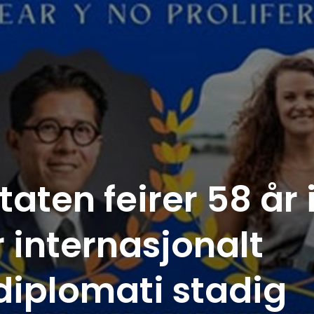
aten feirer 58 år 
 internasjonalt
iplomati stadig