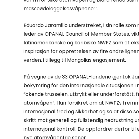
masseødeleggelsesvåpnene”‘.
Eduardo Jaramillo understreket, i sin rolle so
leder av OPANAL Council of Member States, vik
latinamerikanske og karibiske NWFZ som et ek
inspirasjon for opprettelsen av fire andre ligne
verden, i tillegg til Mongolias engasjement.
På vegne av de 33 OPANAL-landene gjentok Jar
bekymring for den internasjonale situasjonen 
“økende trusselen, uttrykt eller underforstått, 
atomvåpen”. Han forsikret om at NWFZs fremm
internasjonal fred og sikkerhet og sa at disse s
skritt mot generell og fullstendig nedrustning u
internasjonal kontroll. De oppfordrer derfor til 
nye atomvåpenfrie soner.