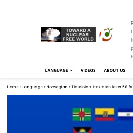
R
t
I
p
E
LANGUAGE
VIDEOS
ABOUT US
Home
Language
Norwegian
Tlatelolco-traktaten feirer 58 å