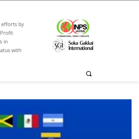
efforts by
Profit
s in
tatus with