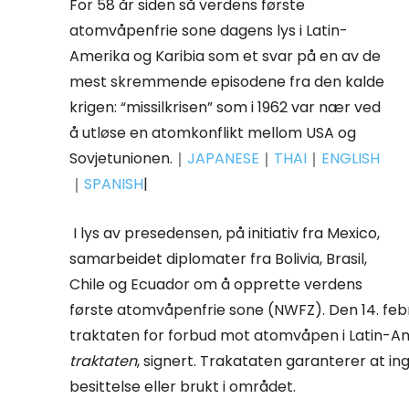
For 58 år siden så verdens første
atomvåpenfrie sone dagens lys i Latin-
Amerika og Karibia som et svar på en av de
mest skremmende episodene fra den kalde
krigen: “missilkrisen” som i 1962 var nær ved
å utløse en atomkonflikt mellom USA og
Sovjetunionen.｜
JAPANESE
｜
THAI
｜
ENGLISH
｜
SPANISH
|
I lys av presedensen, på initiativ fra Mexico,
samarbeidet diplomater fra Bolivia, Brasil,
Chile og Ecuador om å opprette verdens
første atomvåpenfrie sone (NWFZ). Den 14. feb
traktaten for forbud mot atomvåpen i Latin-Am
traktaten
, signert. Trakataten garanterer at ing
besittelse eller brukt i området.