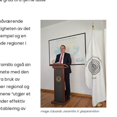
m nåværende
tigheten av det
sempel og en
nde regioner i
amillo også sin
i møte med den
fra bruk av
er regional og
onene “utgjør et
nder effektiv
etablering av
mage: Eduardo Jaramillo X: @ejaramillon