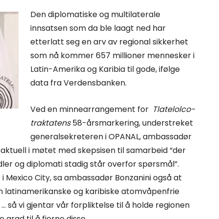
Den diplomatiske og multilaterale
innsatsen som da ble laagt ned har
etterlatt seg en arv av regional sikkerhet
som nå kommer 657 millioner mennesker i
Latin-Amerika og Karibia til gode, ifølge
data fra Verdensbanken.
Ved en minnearrangement for
Tlatelolco-
traktatens
58-årsmarkering, understreket
generalsekreteren i OPANAL, ambassadør
 aktuell i møtet med skepsisen til samarbeid “der
dler og diplomati stadig står overfor spørsmål”.
 Mexico City, sa ambassadør Bonzanini også at
n latinamerikanske og karibiske atomvåpenfrie
 så vi gjentar vår forpliktelse til å holde regionen
 grad til å fjerne disse