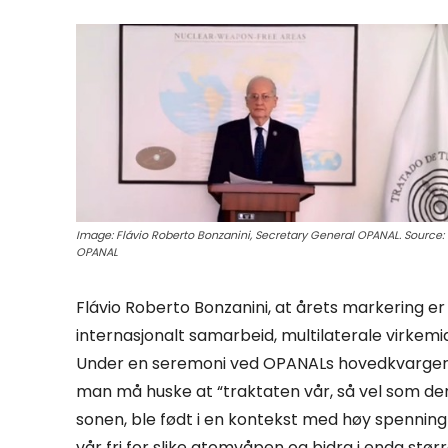
Image: Flávio Roberto Bonzanini, Secretary General OPANAL. Source:
OPANAL
Flávio Roberto Bonzanini, at årets markering er
internasjonalt samarbeid, multilaterale virkemi
Under en seremoni ved OPANALs hovedkvarger i
man må huske at “traktaten vår, så vel som de
sonen, ble født i en kontekst med høy spenning …
vår fri for slike atomvåpen og bidra i enda større