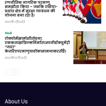
रणनीतिक नागरिक परमाणु
समझौता किया – जबकि एशिया-
प्रशांत क्षेत्र में सुरक्षा गठबंधन की
योजना बना रहा है।
2025年7月16日
Hindi
टोक्योमेंख़ामोशीतोड़ना:
एककज़ाख़फ़िल्मनिर्माताअपनीडॉक्यूमेंट्री
“जारा”
केज़रिएपरमाणुघावोंकासामनाकरतीहैं।
2025年10月14日
About Us