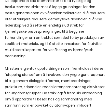
De oppfordret alle atommakter til å ta tydelige og
besluttsomme skritt mot å legge grunnlaget for den
neste generasjonen av våpenkontrollavtaler, til å redusere
eller ytterligere redusere kjernefysiske arsenaler, til å vise
lederskap ved å sette en endelig sluttstrek for
kjernefysiske prøvesprengninger, til å begynne
forhandlinger om en traktat som skal forby produksjon av
spaltbart materiale, og til å støtte innsatsen for å utvikle
multilateral kapasitet for verifisering av kjernefysisk
nedrustning.
Ministerne gjentok oppfordringen som fremholdes i deres
“stepping stones” om å involvere den yngre generasjonen,
bl.a. gjennom dialogplattformer, mentorordninger,
praktikum, stipendier, modellarrangementer og aktiviteter
for ungdomsgrupper. De trakk også frem sin anmodning
om å oppfordre til besøk hos og samhandling med
samfunn som er påvirket av atomvåpen, inkludert