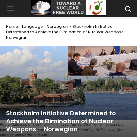
Home
Language
Norwegian
Stockholm Initiative
Determined to Achieve the Elimination of Nuclear Weapons -
Norwegian
Stockholm Initiative Determined to
Achieve the Elimination of Nuclear
Photo: Gathering of Stockholm Initiative for Nuclear Disarmament against the
Weapons – Norwegian
backdrop of the city of Stockholm (August 2020) showing the Kastellet, Vasa
Museum, and Nordic Museum.