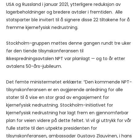
USA og Russland i januar 2021, ytterligere reduksjon av
lagerbeholdninger og bredere avtaler i fremtiden. Alle
statsparter ble invitert til å signere disse 22 tiltakene for å
fremme kjernefysisk nedrustning.
Stockholm-gruppen møttes denne gangen rundt tre uker
før den tiende tilsynskonferansen til
Ikkespredningsavtalen NPT var planlagt — og to år etter
avtalens 50-års-jubileum.
Det femte ministermøtet erklærte: “Den kommende NPT-
tilsynskonferansen er en avgjørende anledning for alle
stater til å vise en stor grad av engasjement for
kjernefysisk nedrustning. Stockholm-initiativet for
kjernefysisk nedrustning har lagt frem en gjennomførbar
plan for veien videre på dette feltet. Vi vil gi uttrykk for vår
fulle støtte til den utpekte presidenten for
tilsynskonferansen, ambassadør Gustavo Zlauvinen, i hans