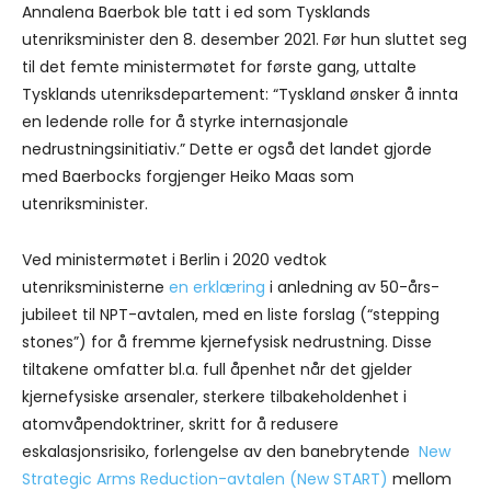
Annalena Baerbok ble tatt i ed som Tysklands
utenriksminister den 8. desember 2021. Før hun sluttet seg
til det femte ministermøtet for første gang, uttalte
Tysklands utenriksdepartement: “Tyskland ønsker å innta
en ledende rolle for å styrke internasjonale
nedrustningsinitiativ.” Dette er også det landet gjorde
med Baerbocks forgjenger Heiko Maas som
utenriksminister.
Ved ministermøtet i Berlin i 2020 vedtok
utenriksministerne
en erklæring
i anledning av 50-års-
jubileet til NPT-avtalen, med en liste forslag (“stepping
stones”) for å fremme kjernefysisk nedrustning. Disse
tiltakene omfatter bl.a. full åpenhet når det gjelder
kjernefysiske arsenaler, sterkere tilbakeholdenhet i
atomvåpendoktriner, skritt for å redusere
eskalasjonsrisiko, forlengelse av den banebrytende
New
Strategic Arms Reduction-avtalen (New START)
mellom