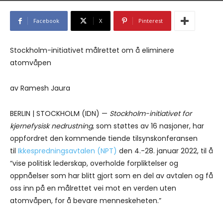
Facebook
X
Pinterest
Stockholm-initiativet målrettet om å eliminere
atomvåpen
av Ramesh Jaura
BERLIN | STOCKHOLM (IDN) —
Stockholm-initiativet for
kjernefysisk nedrustning
, som støttes av 16 nasjoner, har
oppfordret den kommende tiende tilsynskonferansen
til
Ikkespredningsavtalen (NPT)
den 4.-28. januar 2022, til å
“vise politisk lederskap, overholde forpliktelser og
oppnåelser som har blitt gjort som en del av avtalen og få
oss inn på en målrettet vei mot en verden uten
atomvåpen, for å bevare menneskeheten.”