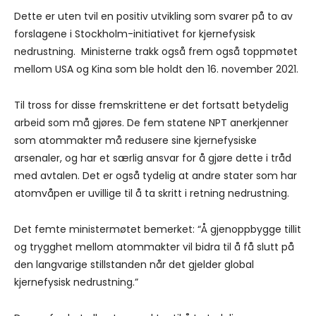
Dette er uten tvil en positiv utvikling som svarer på to av
forslagene i Stockholm-initiativet for kjernefysisk
nedrustning. Ministerne trakk også frem også toppmøtet
mellom USA og Kina som ble holdt den 16. november 2021.
Til tross for disse fremskrittene er det fortsatt betydelig
arbeid som må gjøres. De fem statene NPT anerkjenner
som atommakter må redusere sine kjernefysiske
arsenaler, og har et særlig ansvar for å gjøre dette i tråd
med avtalen. Det er også tydelig at andre stater som har
atomvåpen er uvillige til å ta skritt i retning nedrustning.
Det femte ministermøtet bemerket: “Å gjenoppbygge tillit
og trygghet mellom atommakter vil bidra til å få slutt på
den langvarige stillstanden når det gjelder global
kjernefysisk nedrustning.”