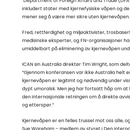
Department of Foreign Affairs and Trade (DFAT) 
inkludert stater med kjernefysiske våpen og de
mener seg å være mer sikre uten kjernevåpen.
Fred, rettferdighet og miljøaktivister, trosbaser
medisinske eksperter, og FN-organisasjoner har 
umiddelbart på eliminering av kjernevåpen under
ICAN sin Australia direktør Tim Wright, som del
“Gjennom konferansen var ikke Australia helt e
kjernevåpen er legitimt og nødvendig under viss
dypt umoralsk. Men jeg har fortsatt håp om at fø
den internasjonale retningen om å direkte avvis
og etterspør.”
Kjernevåpen er en felles trussel mot oss alle, o
Sue Wareham – medlem av styret i Den internasjo