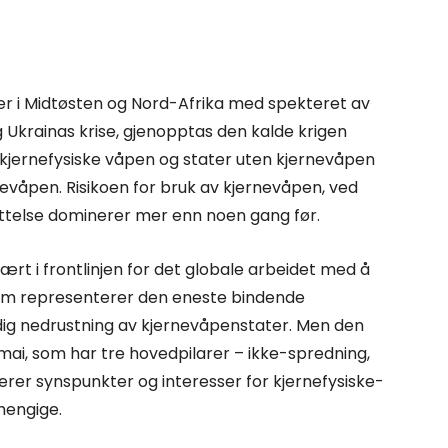
ker i Midtøsten og Nord-Afrika med spekteret av
g Ukrainas krise, gjenopptas den kalde krigen
 kjernefysiske våpen og stater uten kjernevåpen
evåpen. Risikoen for bruk av kjernevåpen, ved
slettelse dominerer mer enn noen gang før.
ært i frontlinjen for det globale arbeidet med å
om representerer den eneste bindende
endig nedrustning av kjernevåpenstater. Men den
. mai, som har tre hovedpilarer – ikke-spredning,
terer synspunkter og interesser for kjernefysiske-
hengige.