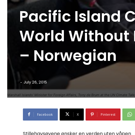
Pacific Island 
World Without
– Norwegian
-
July 26, 2015
Marshall Islands’ Minister for Foreign Affairs, Tony de Brum at the UN Clmate Ta
Facebook
X
Pinterest
Stillehavsøyene ønsker en verden uten våpen