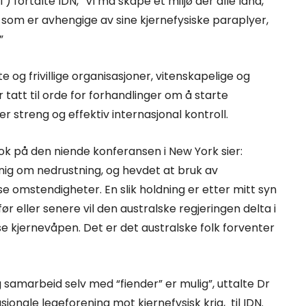
fortalte IDN, “Vi må skape et miljø der alle land,
 som er avhengige av sine kjernefysiske paraplyer,
”
te og frivillige organisasjoner, vitenskapelige og
tatt til orde for forhandlinger om å starte
 streng og effektiv internasjonal kontroll.
tok på den niende konferansen i New York sier:
nig om nedrustning, og hevdet at bruk av
e omstendigheter. En slik holdning er etter mitt syn
r eller senere vil den australske regjeringen delta i
e kjernevåpen. Det er det australske folk forventer
g samarbeid selv med “fiender” er mulig”, uttalte Dr
nale legeforening mot kjernefysisk krig, til IDN.