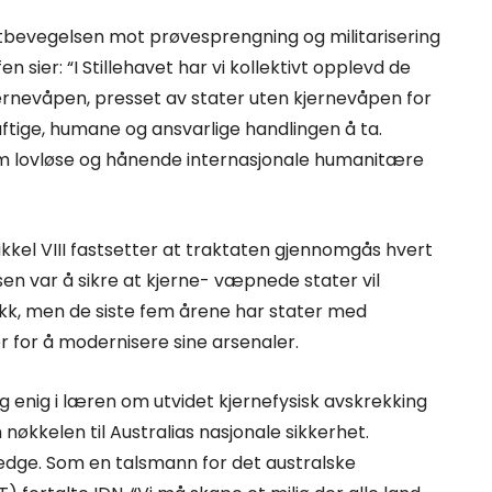
estbevegelsen mot prøvesprengning og militarisering
n sier: “I Stillehavet har vi kollektivt opplevd de
ernevåpen, presset av stater uten kjernevåpen for
ftige, humane og ansvarlige handlingen å ta.
om lovløse og hånende internasjonale humanitære
ikkel VIII fastsetter at traktaten gjennomgås hvert
n var å sikre at kjerne- væpnede stater vil
ikk, men de siste fem årene har stater med
 for å modernisere sine arsenaler.
eg enig i læren om utvidet kjernefysisk avskrekking
nøkkelen til Australias nasjonale sikkerhet.
ledge. Som en talsmann for det australske