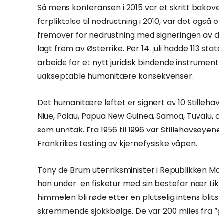
Så mens konferansen i 2015 var et skritt bako
forpliktelse til nedrustning i 2010, var det også
fremover for nedrustning med signeringen av d
lagt frem av Østerrike. Per 14. juli hadde 113 sta
arbeide for et nytt juridisk bindende instrument
uakseptable humanitære konsekvenser.
Det humanitære løftet er signert av 10 Stillehavsø
Niue, Palau, Papua New Guinea, Samoa, Tuvalu
som unntak. Fra 1956 til 1996 var Stillehavsøyene 
Frankrikes testing av kjernefysiske våpen.
Tony de Brum utenriksminister i Republikken Ma
han under en fisketur med sin bestefar nær Liki
himmelen bli røde etter en plutselig intens bl
skremmende sjokkbølge. De var 200 miles fra ”