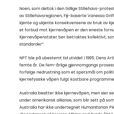
Noen, som deltok i den tidlige Stillehavs-prot
av Stillehavsregionen, Fiji-baserte Vanessa Griffe
kjente og ukjente konsekvensene av bruk av kj
et forbud mot kjernevåpen er den eneste fornu
Kjernevåpenstater bør betraktes kollektivt, s
standarder”.
NPT ble på ubestemt tid utvidet i 1995. Dens Art
femte år. De fem-årlige gjennomgangs prosesse
forfølge nedrustning som et spørsmål om polit
kjernefysiske våpen fulgt kostbare programmer
Australia besitter ikke kjernevåpen, men sier s
under amerikansk allianse, som blir sett på som 
Australia har ikke undertegnet Humanitarian P