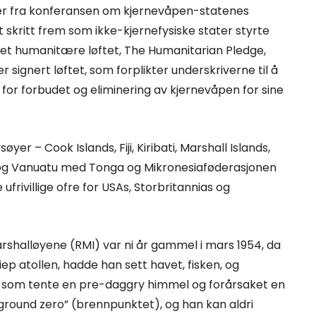
ver fra konferansen om kjernevåpen-statenes
 et skritt frem som ikke-kjernefysiske stater styrte
et humanitære løftet, The Humanitarian Pledge,
ter signert løftet, som forplikter underskriverne til å
 for forbudet og eliminering av kjernevåpen for sine
yer – Cook Islands, Fiji, Kiribati, Marshall Islands,
, og Vanuatu med Tonga og Mikronesiaføderasjonen
ufrivillige ofre for USAs, Storbritannias og
rshalløyene (RMI) var ni år gammel i mars 1954, da
ep atollen, hadde han sett havet, fisken, og
its som tente en pre-daggry himmel og forårsaket en
ground zero” (brennpunktet), og han kan aldri