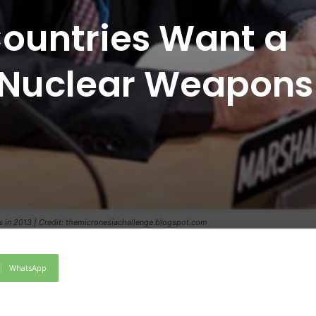
Countries Want a
 Nuclear Weapons
lks in 2013 | Credit: themicronesiachallenge.blogspot.com
WhatsApp