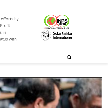
efforts by
Profit
s in
tatus with