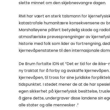
slette minnet om den skjebnesvangre dagen.
RMI har vært en sterk talsmann for kjernefysis
katastrofale humanitære konsekvensene av bru
Marshalløyene påført betydelig skade og radio
atmosfæriske prøvesprengninger av kjernefysis
historie med folk som lider av fortrengning, død
kjernevåpenstatene til den internasjonale dom
De Brum fortalte IDN at “Det er tid for de ikke
ny traktat for å forby og avskaffe kjernevåpen
kjernevåpen, til tross for sine juridiske forplikt
tidspunktet. I stedet mener de at de har spesiel
egen sikkerhet på kjernefysisk besittelse, trus
å gjøre dette, undergraver disse landene sin ege
alle stater og alle mennesker .”