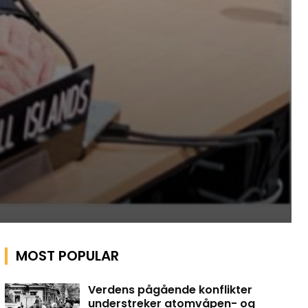
MOST POPULAR
Verdens pågående konflikter
understreker atomvåpen- og