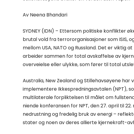
Av Neena Bhandari
SYDNEY (IDN) – Ettersom politiske konflikter ø
brutal vold fra terrororganisasjoner som ISIS, o
mellom USA, NATO og Russland. Det er viktig at
arbeider sammen for total avskaffelse av kjern
overveielse eller ulykke, som fører til total ut
Australia, New Zealand og Stillehavsøyene har v
implementere Ikkespredningsavtalen (NPT), s
multilaterale forpliktelsen til målet om fullst
niende konferansen for NPT, den 27. april til 22
nedrustning og fredelig bruk av energi – reflek
stater og noen av deres allierte kjernekraft-av