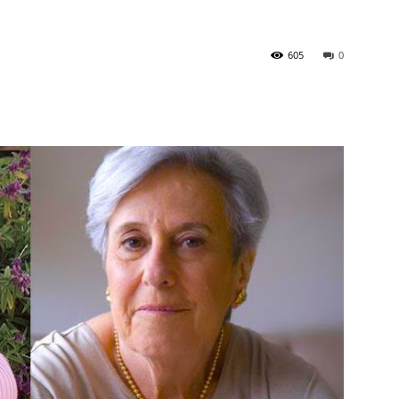
605
0