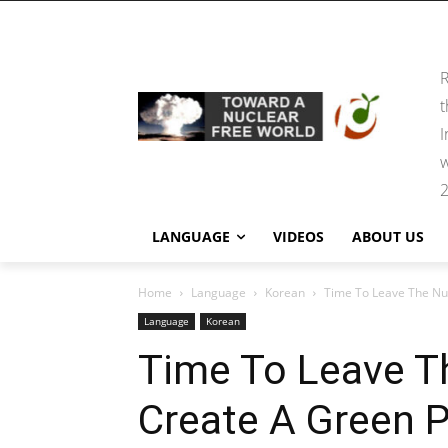
R
t
I
w
2
LANGUAGE
VIDEOS
ABOUT US
Home
Language
Korean
Time To Leave The Nuc
Language
Korean
Time To Leave T
Create A Green P