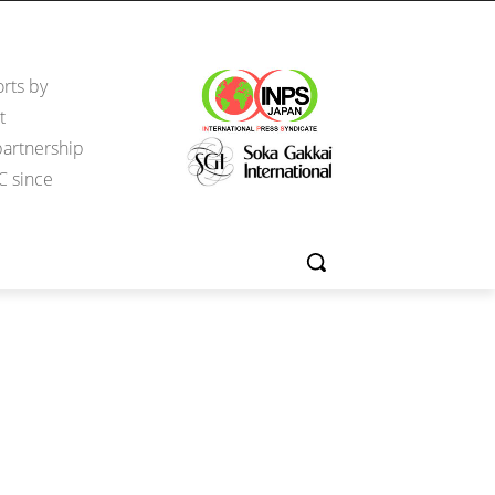
rts by
t
partnership
C since