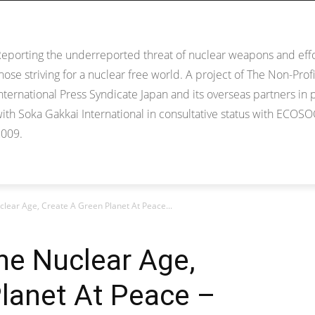
eporting the underreported threat of nuclear weapons and effo
hose striving for a nuclear free world. A project of The Non-Profi
nternational Press Syndicate Japan and its overseas partners in 
ith Soka Gakkai International in consultative status with ECOSO
009.
lear Age, Create A Green Planet At Peace...
he Nuclear Age,
lanet At Peace –