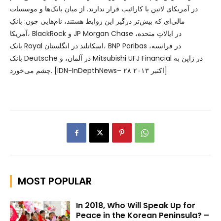
در آمریکای لاتین یا کارائیب قرار ندارند. از میان بانک‌ها و موسسات
مالی‌ای که بیش‌تر درگیر این روابط هستند، نام‌هایی چون: بانکِ
آمریکا، BlackRock و JP Morgan Chase در ایالاتِ متحده،
بانک Royal اسکاتلند در انگلستان، BNP Paribas در فرانسه،
بانک Deutsche در آلمان، و Mitsubishi UFJ Financial در ژاپن به
چشم می‌خورد. [IDN-InDepthNews– ۲۸ اکتبر ۲۰۱۳]
MOST POPULAR
In 2018, Who Will Speak Up for
Peace in the Korean Peninsula? –