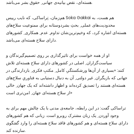
هسته‌ای، نقض بیانیه‌ی جهانی ِ حقوق بشر می‌باشد.
هم‌زمان، تِراساکی، که نایب رییس Soka Gakkai هم هست، به
محدودیت‌های عملی ِ بحثِ بشردوستانه برای ممنوعیت سلاح‌های
هسته‌ای اشاره کرد، که وخیم‌ترین‌شان تداوم ِ عدم ِ همکاری ِ کشورهای
دارای سلاح هسته‌ای می‌باشد.
او از همه خواست برای تاثیرگذاری بر روی تصمیم‌گیرندگان و
سیاست‌گزاران ِ اصلی در کشورهای دارای سلاح هسته‌ای تلاش
کنند: «بسیاری از آن‌ها ورشکستگیِ کامل ِ مکتبِ فکری ِ بازدارندگی در
جهانی که بازیگران ِ غیر دولتی ِ آن به دنبال دستیابی به فناوریِ سلاح‌های
هسته‌ای هستند را تصدیق کرده‌اند و اظهار داشته‌اند که یک جهان ِ خالی
از سلاح‌ هسته‌ای جهان ِ امن‌تری است»
تراساکی گفت: در این رابطه، جامعه‌ی مدنی با یک چالش مهم برای به
وجود آوردن ِ یک زبان مشترک روبرو است. زبانی که هم کشورهای
دارای سلاح هسته‌ای و هم کشورهای فاقد سلاح هسته‌ای را وارد گفتگوی
سازنده کند.