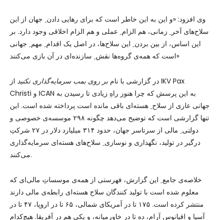
وی افزود: «و این به این خاطر است که برای رهایی دادن ِ جهان از این
سلاح‌های آخر ِ زمانی، هم الزام ِ عملی و هم الزام اخلاقی وجود دارد. بر
این اساس، از بین بردن ِ این سلاح‌ها، در اصل یک اقدام ِ مهم ِ جهانی
است که همه‌ی گروه‌ها نقش ِ سازنده‌ای در آن بازی می‌کنند»
در گزارشی با نام
بر روی بمب سرمایه‌گذاری نکنید
از IKV Pax
Christi و ICAN به این پرسش که چرا هنوز راهِ زیادی تا رسیدن به
جهانی عاری از سلاح ِ هسته‌ای باقی مانده است پرداخته شده است. این
تنها گزارشی است که توضیح می‌دهد چگونه ۲۹۸ موسسه‌ی خصوصی و
دولتی ِ مالی از سرتاسر جهان، حدود ۳۱۴ میلیارد دلار در ۲۷ شرکتِ
درگیر در تولید، نگهداری و نوسازی ِ سلاح‌های هسته‌ای سرمایه‌گذاری
می‌کنند.
خلاصه‌ی جامع ِ این گزارش، فهرستی از همه‌ی موسساتِ مالی‌ای که
معلوم شده است با تولید کنندگان سلاح هسته‌ای رابطه‌ی مالی دارند
منتشر کرده است. ۱۷۵ تا در آمریکای شمالی، ۶۵ تا در اروپا، ۴۷ تا در
آسیا و اقیانوس آرام، ده تا در خاورمیانه، و یکی هم در آفریقا. هیچ‌کدام