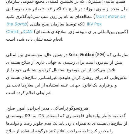
اهمیتِ بیانیه‌ی مشترکی که در نخستین کمیته‌ی مجمع عمومی سازمان
ملل متحد از سوی نیوزلند در تاریخ ۲۱ اکتبر ۲۰۱۳ صادر شد به‌وسیله‌ی
Don`t Bank on
(
مطالعه‌ای به نام
بر روی بمب سرمایه‌گذاری نکنید
IKV Pax
) که توسط سازمان صلح هلندی ِ
the Bomb
(کمپین بین‌المللی برای نابودسازی ِ سلاح‌های هسته‌ای)
ICAN
و
Christi
انجام شده نشان داده شده است.
در همین حال، موسسه‌ی بین‌المللی Soka Gakkai (SGI) سازمانی که
بیش از نیم‌قرن است برای رسیدن به جهانی عاری از سلاح هسته‌ای
تلاش می‌کند، از این موضوع استقبال کرده و پشتیبانی خود را از
تلاش‌هایی که برای روشن کردنِ طبیعتِ غیرانسانی ِ سلاح‌های هسته‌ای
و برقراری یک قانون جهانی علیه استفاده از این سلاح‌ها تحت هر
شرایطی اعلام کرده است.
هیروتسوگو تِراساکی، مدیر اجرایی ِ امور ِ صلح ِ
موسسه‌ی SGI به IDN گفت:به خاطر پیامدهای فاجعه‌باری که استفاده
از سلاح‌های هسته‌ای به همراه دارد، باید یک قدم جلوتر رفت و دولت‌ها
را مجبور کرد تا به صراحت اعلام کنند هرگونه استفاده از سلاح