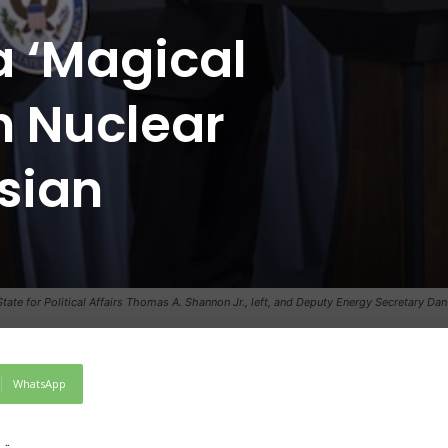
a ‘Magical
n Nuclear
sian
ate for Political Affairs Thomas A. Shannon Jr., left, and Deputy Energy Secretary Dan
WhatsApp
تر