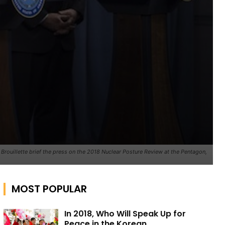
 Brouillette brief the press on the 2018 Nuclear Posture Review at the Pentagon,
MOST POPULAR
In 2018, Who Will Speak Up for
Peace in the Korean