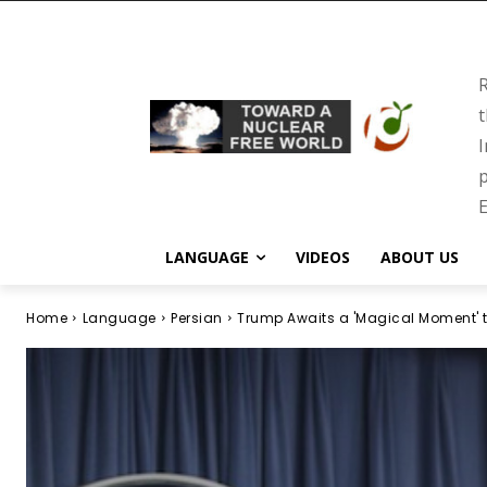
R
t
I
p
E
LANGUAGE
VIDEOS
ABOUT US
Home
Language
Persian
Trump Awaits a 'Magical Moment' 