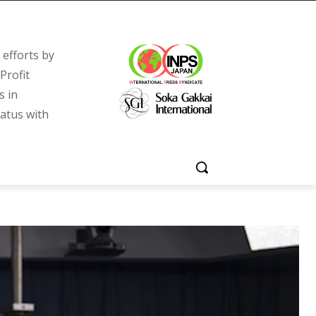
efforts by
Profit
s in
tatus with