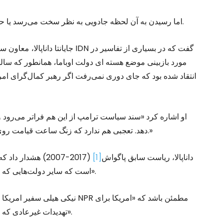
اما رسیدن به آن لحظه جادویی به نظر سخت می‌رسد یا حداکثر یک فانتزی سیاسی است به خصوص در دولت ترامپ.
جایانتا داناپالا، معاون سابق دبی
مورد بازبینی موضع هسته ای دولت اوباما، همانطور که سا
انتقاد شده بود که جای دوری نمی‌رفت اگر رهبر کمال‌گرای امر
او اشاره کرد «سند سیاست ترامپ از این هم فراتر می‌رود و
دهد. تعجبی هم ندارد که زنگ ساعت قیامت روی دو دقیقه به نیمه‌شب یا جنگ آخرالزمان تنظیم شده باشد.»
داناپالا، ریاست سابق پاگواش
[1]
(2017-2007) هشدا
است که سایر دولت‌هایی که سلاح هسته ای در اختیار دارند نیز همین اقدام را انجام دهند».
نیکی هیلی سفیر امریکا در سازما
تهدیدات غیرعادی که امروز با آنها روبروست به خوبی آماده است و انعطاف دارد».