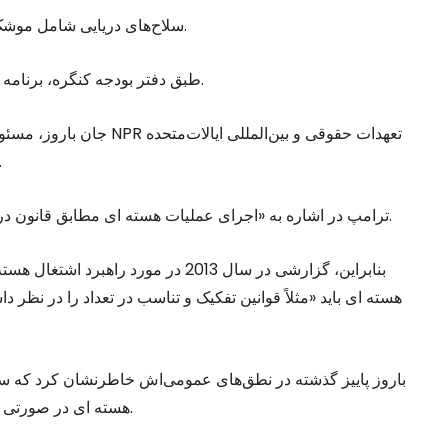
سلاح‌های دریایی شامل موشک‌های بالستیک زیردریایی با برد پایین و موشک کروز دریایی.
طبق دفتر بودجه کنگره، برنامه جدید هسته ای امریکا هزینه‌ای معادل 2/1 تریلیون دلار دارد.
جان باروز، مسئول اجرایی 
را نادیده می‌گیرد و خطر جنگ هسته ای 
وی گفت، NPR ترامپ در اشاره به «اجرای عملیات هسته ای مطابق قانون درگیری‌های مسلح خواهند بود» صراحت دارد.
بنابراین، گزارشی در سال 2013 در مورد 
هسته ای باید «مثلاً قوانین تفکیک و تناسب در تعداد را در نظر 
باروز پاییز گذشته در نطق‌های عمومی‌اش خاطرنشان کرد که سرا
هسته ای در صورتی که منافی قانون درگیری‌های مسلح باشد نباید پذیرفته شود.