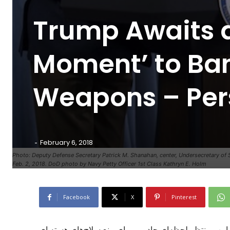
Trump Awaits 
Moment’ to Ba
Weapons – Per
-
February 6, 2018
Photo: Deputy Defense Secretary Patrick M. Shanahan, center, Undersecretary of St
Feb. 2, 2018. DoD photo by Navy Petty Officer 1st Class Kathryn E. Holm
Facebook
X
Pinterest
امپ منتظر لحظه‌ای جادویی برای منع سلاح‌های هسته ای