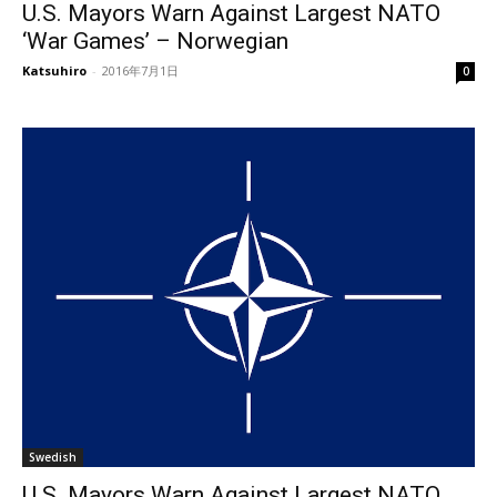
U.S. Mayors Warn Against Largest NATO
‘War Games’ – Norwegian
Katsuhiro
-
2016年7月1日
0
Swedish
U.S. Mayors Warn Against Largest NATO