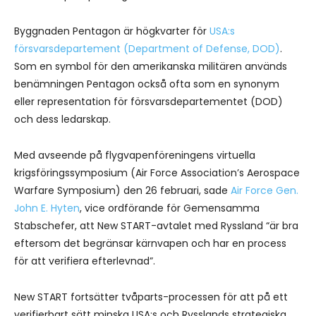
Byggnaden Pentagon är högkvarter för
USA:s
försvarsdepartement (Department of Defense, DOD)
.
Som en symbol för den amerikanska militären används
benämningen Pentagon också ofta som en synonym
eller representation för försvarsdepartementet (DOD)
och dess ledarskap.
Med avseende på flygvapenföreningens virtuella
krigsföringssymposium (Air Force Association’s Aerospace
Warfare Symposium) den 26 februari, sade
Air Force Gen.
John E. Hyten
, vice ordförande för Gemensamma
Stabschefer, att New START-avtalet med Ryssland “är bra
eftersom det begränsar kärnvapen och har en process
för att verifiera efterlevnad”.
New START fortsätter tvåparts-processen för att på ett
verifierbart sätt minska USA:s och Rysslands strategiska