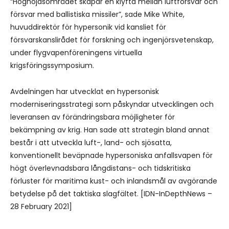
“Höghöjdsområdet skapar en klyfta mellan luftförsvar och
försvar med ballistiska missiler”, sade Mike White,
huvuddirektör för hypersonik vid kansliet för
försvarskanslirådet för forskning och ingenjörsvetenskap,
under flygvapenföreningens virtuella
krigsföringssymposium.
Avdelningen har utvecklat en hypersonisk
moderniseringsstrategi som påskyndar utvecklingen och
leveransen av förändringsbara möjligheter för
bekämpning av krig. Han sade att strategin bland annat
består i att utveckla luft-, land- och sjösatta,
konventionellt beväpnade hypersoniska anfallsvapen för
högt överlevnadsbara långdistans- och tidskritiska
förluster för maritima kust- och inlandsmål av avgörande
betydelse på det taktiska slagfältet. [IDN-InDepthNews –
28 February 2021]