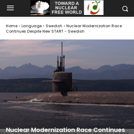
Home
Language
Swedish
Nuclear Modernization Race
Continues Despite New START - Swedish
Nuclear Modernization Race Continues
Photo: The Ohio-class ballistic missile submarine USS Louisiana transits the Hood