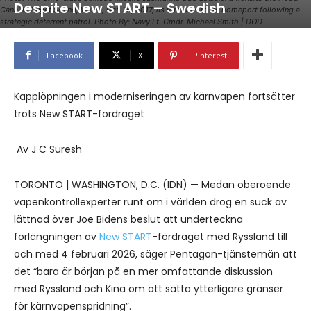
Despite New START – Swedish
Canal in Puget Sound, Wash., Oct. 15, 2017, as it returns to its homeport following a
strategic deterrent patrol. Photo By: Navy Lt. Cmdr. Michael Smith | DOD
Facebook
X
Pinterest
Kapplöpningen i moderniseringen av kärnvapen fortsätter
trots New START-fördraget
Av J C Suresh
TORONTO | WASHINGTON, D.C. (IDN) — Medan oberoende
vapenkontrollexperter runt om i världen drog en suck av
lättnad över Joe Bidens beslut att underteckna
förlängningen av
New START
-fördraget med Ryssland till
och med 4 februari 2026, säger Pentagon-tjänstemän att
det “bara är början på en mer omfattande diskussion
med Ryssland och Kina om att sätta ytterligare gränser
för kärnvapenspridning”.