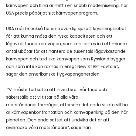
kärnvapen och Kina är mitt i en snabb modernisering, har
USA precis påbörjat sitt kärnvapenprogram.
USA måste också ha en trovärdig sjösatt kryssningsrobot
för att kunna möta den ryska kapaciteten och ett
lågavkastande kärnvapen, som kan sättas in i ett mindre
antal ubåtar för att hantera de tusentals lågavkastande
kärnvapen och taktiska kärnvapen som Ryssland bygger
och som inte kan räknas in enligt New START-avtalet,
säger den amerikanske flygvapengeneralen.
“Vi måste fortsätta att investera i vår triad och
säkerställa att vi tittar på alla våra
motståndares förmågor, eftersom det enda vi inte vill ha
är kärnvapenkonfrontation och kärnvapenkrig på den här
planeten. Och enda sättet att undvika det är att
avskräcka våra motståndare”, sade han.