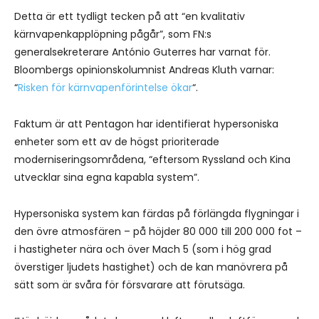
Detta är ett tydligt tecken på att “en kvalitativ
kärnvapenkapplöpning pågår”, som FN:s
generalsekreterare António Guterres har varnat för.
Bloombergs opinionskolumnist Andreas Kluth varnar:
“
Risken för kärnvapenförintelse ökar
“.
Faktum är att Pentagon har identifierat hypersoniska
enheter som ett av de högst prioriterade
moderniseringsområdena, “eftersom Ryssland och Kina
utvecklar sina egna kapabla system”.
Hypersoniska system kan färdas på förlängda flygningar i
den övre atmosfären – på höjder 80 000 till 200 000 fot –
i hastigheter nära och över Mach 5 (som i hög grad
överstiger ljudets hastighet) och de kan manövrera på
sätt som är svåra för försvarare att förutsäga.