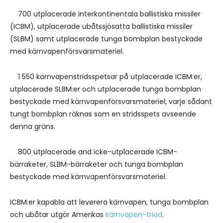
700 utplacerade interkontinentala ballistiska missiler
(ICBM), utplacerade ubåtssjösatta ballistiska missiler
(SLBM) samt utplacerade tunga bombplan bestyckade
med kärnvapenförsvarsmateriel.
1 550 kärnvapenstridsspetsar på utplacerade ICBM:er,
utplacerade SLBM:er och utplacerade tunga bombplan
bestyckade med kärnvapenförsvarsmateriel; varje sådant
tungt bombplan räknas som en stridsspets avseende
denna gräns.
800 utplacerade and icke-utplacerade ICBM-
bärraketer, SLBM-bärraketer och tunga bombplan
bestyckade med kärnvapenförsvarsmateriel.
ICBM:er kapabla att leverera kärnvapen, tunga bombplan
och ubåtar utgör Amerikas
kärnvapen-triad
.