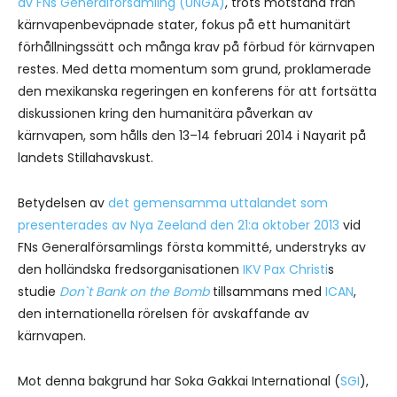
av FNs Generalförsamling (UNGA)
, trots motstånd från
kärnvapenbeväpnade stater, fokus på ett humanitärt
förhållningssätt och många krav på förbud för kärnvapen
restes. Med detta momentum som grund, proklamerade
den mexikanska regeringen en konferens för att fortsätta
diskussionen kring den humanitära påverkan av
kärnvapen, som hålls den 13–14 februari 2014 i Nayarit på
landets Stillahavskust.
Betydelsen av
det gemensamma uttalandet som
presenterades av Nya Zeeland den 21:a oktober 2013
vid
FNs Generalförsamlings första kommitté, understryks av
den holländska fredsorganisationen
IKV Pax Christi
s
studie
Don`t Bank on the Bomb
tillsammans med
ICAN
,
den internationella rörelsen för avskaffande av
kärnvapen.
Mot denna bakgrund har Soka Gakkai International (
SGI
),