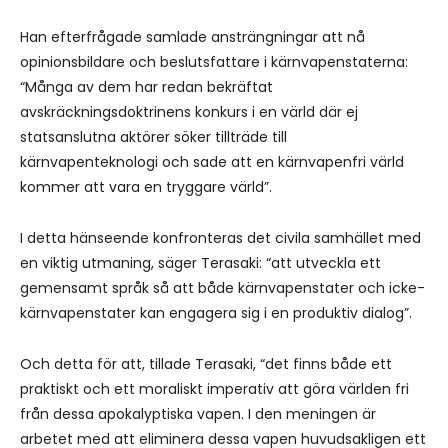
Han efterfrågade samlade ansträngningar att nå
opinionsbildare och beslutsfattare i kärnvapenstaterna:
“Många av dem har redan bekräftat
avskräckningsdoktrinens konkurs i en värld där ej
statsanslutna aktörer söker tillträde till
kärnvapenteknologi och sade att en kärnvapenfri värld
kommer att vara en tryggare värld”.
I detta hänseende konfronteras det civila samhället med
en viktig utmaning, säger Terasaki: “att utveckla ett
gemensamt språk så att både kärnvapenstater och icke-
kärnvapenstater kan engagera sig i en produktiv dialog”.
Och detta för att, tillade Terasaki, “det finns både ett
praktiskt och ett moraliskt imperativ att göra världen fri
från dessa apokalyptiska vapen. I den meningen är
arbetet med att eliminera dessa vapen huvudsakligen ett