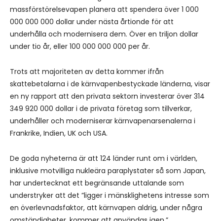
massförstörelsevapen planera att spendera över 1 000
000 000 000 dollar under nästa årtionde för att
underhålla och modernisera dem. Över en triljon dollar
under tio år, eller 100 000 000 000 per år.
Trots att majoriteten av detta kommer ifrån
skattebetalarna i de kärnvapenbestyckade länderna, visar
en ny rapport att den privata sektorn investerar över 314
349 920 000 dollar i de privata företag som tillverkar,
underhåller och moderniserar kärnvapenarsenalerna i
Frankrike, Indien, UK och USA.
De goda nyheterna är att 124 länder runt om i världen,
inklusive motvilliga nukleära paraplystater så som Japan,
har undertecknat ett begränsande uttalande som
understryker att det ”ligger i mänsklighetens intresse som
en överlevnadsfaktor, att kärnvapen aldrig, under några
omständigheter, kommer att användas igen.”