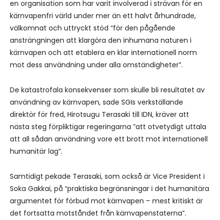
en organisation som har varit involverad i strävan för en
kärnvapenfri värld under mer än ett halvt århundrade,
välkomnat och uttryckt stöd “för den pågående
ansträngningen att klargöra den inhumana naturen i
kärnvapen och att etablera en klar internationell norm
mot dess användning under alla omständigheter”.
De katastrofala konsekvenser som skulle bli resultatet av
användning av kärnvapen, sade SGIs verkställande
direktör för fred, Hirotsugu Terasaki till IDN, kräver att
nästa steg förpliktigar regeringarna ”att otvetydigt uttala
att all sådan användning vore ett brott mot internationell
humanitär lag”.
Samtidigt pekade Terasaki, som också är Vice President i
Soka Gakkai, på “praktiska begränsningar i det humanitära
argumentet för förbud mot kärnvapen – mest kritiskt är
det fortsatta motståndet från kärnvapenstaterna”.