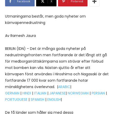
Facebook
X
Pinterest
Utmaningarna består, men goda nyheter om
kärnvapennedrustning
Av Ramesh Jaura
BERLIN (IDN) – Det är många goda nyheter på
nedrustningsfronten men fortfarande är det långt att gå
för medborgarrättskämparna som strävar efter förbud
mot bomben kan vila. Nästan sjuttio år efter att
kärnvapen först användes i Hiroshima och Nagasaki är det
fortfarande 17 000 kvar som fortfarande hotar
mänsklighetens överlevnad. |
ARABIC
|
GERMAN
|
HINDI
|
ITALIAN
|
JAPANESE
|
NORWEGIAN
|
PERSIAN
|
PORTUGUESE
|
SPANISH
|
ENGLISH
|
De få länder som håller sig med dessa