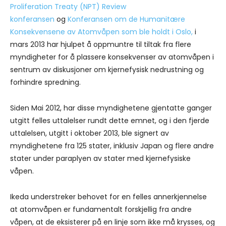
Proliferation Treaty (NPT) Review
konferansen
og
Konferansen om de Humanitære
Konsekvensene av Atomvåpen som ble holdt i Oslo,
i
mars 2013 har hjulpet å oppmuntre til tiltak fra flere
myndigheter for å plassere konsekvenser av atomvåpen i
sentrum av diskusjoner om kjernefysisk nedrustning og
forhindre spredning.
Siden Mai 2012, har disse myndighetene gjentatte ganger
utgitt felles uttalelser rundt dette emnet, og i den fjerde
uttalelsen, utgitt i oktober 2013, ble signert av
myndighetene fra 125 stater, inklusiv Japan og flere andre
stater under paraplyen av stater med kjernefysiske
våpen.
Ikeda understreker behovet for en felles annerkjennelse
at atomvåpen er fundamentalt forskjellig fra andre
våpen, at de eksisterer på en linje som ikke må krysses, og