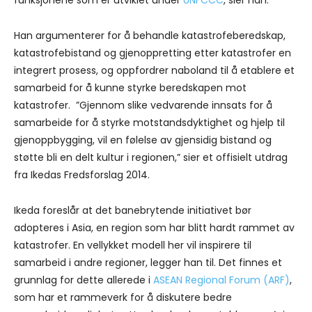
funksjonene som er utviklet under
UNFCCC
, sier han.
Han argumenterer for å behandle katastrofeberedskap,
katastrofebistand og gjenoppretting etter katastrofer en
integrert prosess, og oppfordrer naboland til å etablere et
samarbeid for å kunne styrke beredskapen mot
katastrofer. ”Gjennom slike vedvarende innsats for å
samarbeide for å styrke motstandsdyktighet og hjelp til
gjenoppbygging, vil en følelse av gjensidig bistand og
støtte bli en delt kultur i regionen,” sier et offisielt utdrag
fra Ikedas Fredsforslag 2014.
Ikeda foreslår at det banebrytende initiativet bør
adopteres i Asia, en region som har blitt hardt rammet av
katastrofer. En vellykket modell her vil inspirere til
samarbeid i andre regioner, legger han til. Det finnes et
grunnlag for dette allerede i
ASEAN Regional Forum (ARF)
,
som har et rammeverk for å diskutere bedre