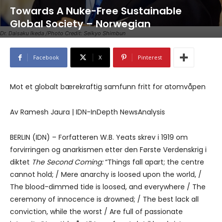
Towards A Nuke-Free Sustainable
Global Society – Norwegian
Dr. Daisaku Ikeda /Photo Credit: Seikyo Shimbun
Facebook
X
Pinterest
Mot et globalt bærekraftig samfunn fritt for atomvåpen
Av Ramesh Jaura | IDN-InDepth NewsAnalysis
BERLIN (IDN) – Forfatteren W.B. Yeats skrev i 1919 om
forvirringen og anarkismen etter den Første Verdenskrig i
diktet
The Second Coming:
“Things fall apart; the centre
cannot hold; / Mere anarchy is loosed upon the world, /
The blood-dimmed tide is loosed, and everywhere / The
ceremony of innocence is drowned; / The best lack all
conviction, while the worst / Are full of passionate