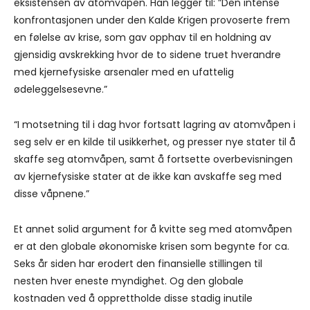
eksistensen av atomvåpen. Han legger til: ”Den intense
konfrontasjonen under den Kalde Krigen provoserte frem
en følelse av krise, som gav opphav til en holdning av
gjensidig avskrekking hvor de to sidene truet hverandre
med kjernefysiske arsenaler med en ufattelig
ødeleggelsesevne.”
“I motsetning til i dag hvor fortsatt lagring av atomvåpen i
seg selv er en kilde til usikkerhet, og presser nye stater til å
skaffe seg atomvåpen, samt å fortsette overbevisningen
av kjernefysiske stater at de ikke kan avskaffe seg med
disse våpnene.”
Et annet solid argument for å kvitte seg med atomvåpen
er at den globale økonomiske krisen som begynte for ca.
Seks år siden har erodert den finansielle stillingen til
nesten hver eneste myndighet. Og den globale
kostnaden ved å opprettholde disse stadig inutile