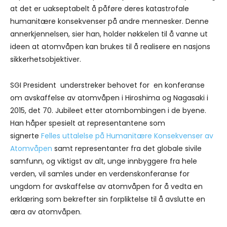
at det er uakseptabelt å påføre deres katastrofale
humanitære konsekvenser på andre mennesker. Denne
annerkjennelsen, sier han, holder nøkkelen til å vanne ut
ideen at atomvåpen kan brukes til å realisere en nasjons
sikkerhetsobjektiver.
SGI President understreker behovet for en konferanse
om avskaffelse av atomvåpen i Hiroshima og Nagasaki i
2015, det 70. Jubileet etter atombombingen i de byene.
Han håper spesielt at representantene som
signerte
Felles uttalelse på Humanitære Konsekvenser av
Atomvåpen
samt representanter fra det globale sivile
samfunn, og viktigst av alt, unge innbyggere fra hele
verden, vil samles under en verdenskonferanse for
ungdom for avskaffelse av atomvåpen for å vedta en
erklæring som bekrefter sin forpliktelse til å avslutte en
æra av atomvåpen.