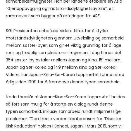
samarbeidsmuligheter. Han ber landene etablere en Asia
”Gjenoppbygging og motstandsdyktighetsavtale”, et
rammeverk som bygger på erfaringen fra ARF.
SGI Presidenten anbefaler videre tiltak for å styrke
motstandsdyktigheten gjennom utveksling og samarbeid
mellom søster-byer, som gir et viktig grunnlag for å lage
rom og fredelig sameksistens i regionen. I dag finnes det
354 søster-by avtaler mellom Japan og Kina, 151 mellom
Japan og Sør-Korea og 149 mellom Kina og Sør-Korea.
Videre, har Japan-Kina-Sør-Korea toppmøtet funnet sted
årlig siden 1999 for å fremheve denne typen samarbeid.
Ikeda foreslår at Japan-Kina-Sør-Korea toppmøtet holdes
så fort som mulig for å starte en dialog rundt denne
typen samarbeid, inklusiv samarbeid rundt miljømessige
problemer. ”Den tredje verdenskonferansen for ”Disaster
Risk Reduction” holdes i Sendai, Japan, i Mars 2015, som vil