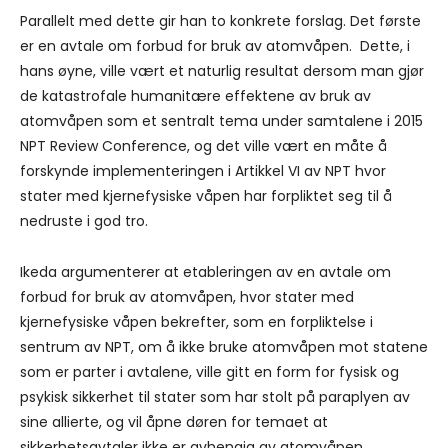
Parallelt med dette gir han to konkrete forslag. Det første
er en avtale om forbud for bruk av atomvåpen. Dette, i
hans øyne, ville vært et naturlig resultat dersom man gjør
de katastrofale humanitære effektene av bruk av
atomvåpen som et sentralt tema under samtalene i 2015
NPT Review Conference, og det ville vært en måte å
forskynde implementeringen i Artikkel VI av NPT hvor
stater med kjernefysiske våpen har forpliktet seg til å
nedruste i god tro.
Ikeda argumenterer at etableringen av en avtale om
forbud for bruk av atomvåpen, hvor stater med
kjernefysiske våpen bekrefter, som en forpliktelse i
sentrum av NPT, om å ikke bruke atomvåpen mot statene
som er parter i avtalene, ville gitt en form for fysisk og
psykisk sikkerhet til stater som har stolt på paraplyen av
sine allierte, og vil åpne døren for temaet at
sikkerhetsavtaler ikke er avhengig av atomvåpen.