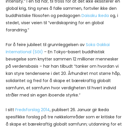
intensity.” I en tid når, til tross for at det ikke eksisterer en
global krig, ting synes å falle sammen, fortviler ikke den
buddhistiske filosofen og pedagogen
Daisaku Ikeda
og, i
stedet, viser veien til ”verdiskapning for en global
forandring.”
For å feire jubileet til grunnleggelsen av
Soka Gakkai
International (SGI)
– En Tokyo-basert buddhistisk
bevegelse som knytter sammen 12 millioner mennesker
på verdensbasis – har han tilbudt ”tanker om hvordan vi
kan styre tendensene i det 20. Århundret mot større håp,
solidaritet og fred for å skape et bærekraftig globalt
samfunn, et samfunn hvor verdigheten til hvert individ
stråler med sin egen iboende styrke.”
I sitt
Fredsforslag 2014
, publisert 26. Januar gir Ikeda
spesifikke forslag på tre nøkkelområder som er kritiske for
å skape et bærekraftig globalt samfunn; utdanning for et