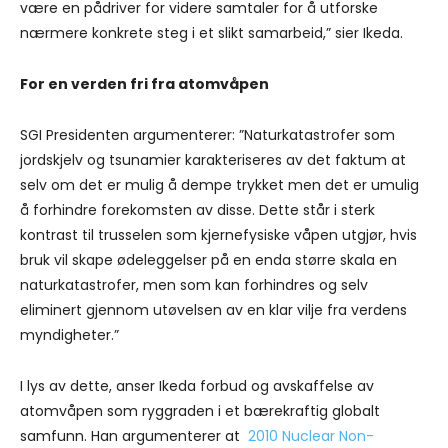
være en pådriver for videre samtaler for å utforske
nærmere konkrete steg i et slikt samarbeid,” sier Ikeda.
For en verden fri fra atomvåpen
SGI Presidenten argumenterer: ”Naturkatastrofer som
jordskjelv og tsunamier karakteriseres av det faktum at
selv om det er mulig å dempe trykket men det er umulig
å forhindre forekomsten av disse. Dette står i sterk
kontrast til trusselen som kjernefysiske våpen utgjør, hvis
bruk vil skape ødeleggelser på en enda større skala en
naturkatastrofer, men som kan forhindres og selv
eliminert gjennom utøvelsen av en klar vilje fra verdens
myndigheter.”
I lys av dette, anser Ikeda forbud og avskaffelse av
atomvåpen som ryggraden i et bærekraftig globalt
samfunn. Han argumenterer at
2010 Nuclear Non-