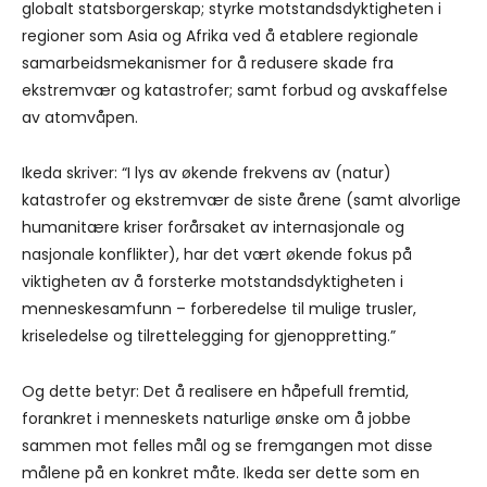
globalt statsborgerskap; styrke motstandsdyktigheten i
regioner som Asia og Afrika ved å etablere regionale
samarbeidsmekanismer for å redusere skade fra
ekstremvær og katastrofer; samt forbud og avskaffelse
av atomvåpen.
Ikeda skriver: “I lys av økende frekvens av (natur)
katastrofer og ekstremvær de siste årene (samt alvorlige
humanitære kriser forårsaket av internasjonale og
nasjonale konflikter), har det vært økende fokus på
viktigheten av å forsterke motstandsdyktigheten i
menneskesamfunn – forberedelse til mulige trusler,
kriseledelse og tilrettelegging for gjenoppretting.”
Og dette betyr: Det å realisere en håpefull fremtid,
forankret i menneskets naturlige ønske om å jobbe
sammen mot felles mål og se fremgangen mot disse
målene på en konkret måte. Ikeda ser dette som en