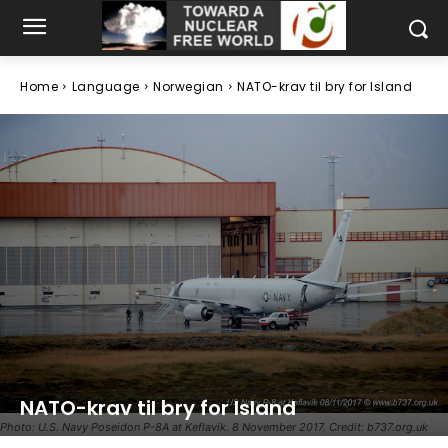
Home
Language
Norwegian
NATO-krav til bry for Island
NATO-krav til bry for Island
Photo: U.S. Navy Poseidon P-8A at Keflavik. 8 November 2017. Credit: b737.org.uk