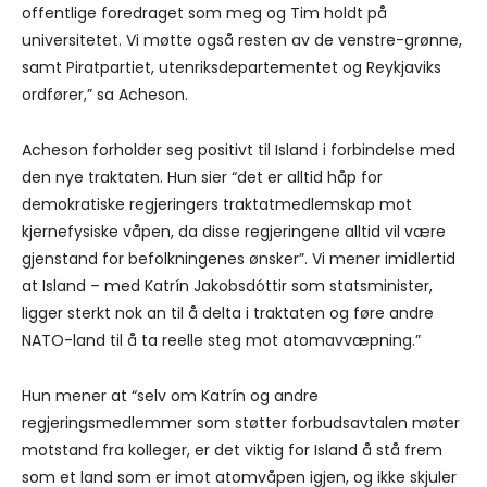
offentlige foredraget som meg og Tim holdt på
universitetet. Vi møtte også resten av de venstre-grønne,
samt Piratpartiet, utenriksdepartementet og Reykjaviks
ordfører,” sa Acheson.
Acheson forholder seg positivt til Island i forbindelse med
den nye traktaten. Hun sier “det er alltid håp for
demokratiske regjeringers traktatmedlemskap mot
kjernefysiske våpen, da disse regjeringene alltid vil være
gjenstand for befolkningenes ønsker”. Vi mener imidlertid
at Island – med Katrín Jakobsdóttir som statsminister,
ligger sterkt nok an til å delta i traktaten og føre andre
NATO-land til å ta reelle steg mot atomavvæpning.”
Hun mener at “selv om Katrín og andre
regjeringsmedlemmer som støtter forbudsavtalen møter
motstand fra kolleger, er det viktig for Island å stå frem
som et land som er imot atomvåpen igjen, og ikke skjuler