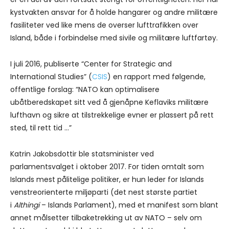
kystvakten ansvar for å holde hangarer og andre militære
fasiliteter ved like mens de overser lufttrafikken over
Island, både i forbindelse med sivile og militære luftfartøy.
I juli 2016, publiserte “Center for Strategic and
International Studies” (
CSIS
) en rapport med følgende,
offentlige forslag: “NATO kan optimalisere
ubåtberedskapet sitt ved å gjenåpne Keflaviks militære
lufthavn og sikre at tilstrekkelige evner er plassert på rett
sted, til rett tid …”
Katrin Jakobsdottir ble statsminister ved
parlamentsvalget i oktober 2017. For tiden omtalt som
Islands mest pålitelige politiker, er hun leder for Islands
venstreorienterte miljøparti (det nest største partiet
i
Althingi
– Islands Parlament), med et manifest som blant
annet målsetter tilbaketrekking ut av NATO – selv om