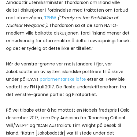
Arnadottir utenriksminister Thordarson om Island ville
delta i diskusjoner i forbindelse med traktaten om forbud
mot atomvåpen,
TPNW
(
“
Treaty on the Prohibition of
Nuclear Weapons
”
)
. Thordarson sa at de som NATO-
medlem ville boikotte diskusjonen, fordi “Island mener det
er nødvendig for atommakter å delta i avvæpningsforsøk,
og det er tydelig at dette ikke er tilfellet.”
Når de venstre-grønne var motstandere i fjor, var
Jakobsdottir en av sytten islandske politikere til å skrive
under på ICANs
parlamentariske løfte
etter at TPNW ble
vedtatt av FN i juli 2017. De fleste underskriftene kom fra
det venstre-grønne partiet og Piratpartiet.
På vei tilbake etter å ha mottatt en Nobels fredspris i Oslo,
desember 2017, kom Ray Acheson fra “Reaching Critical
Will/WILPF” og “ICAN Australia”s Tim Wright på besøk til
Island. “Katrin [Jakobsdottir] var til stede under det