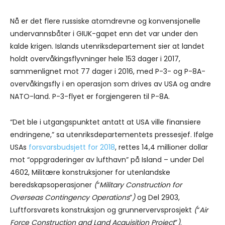
Nå er det flere russiske atomdrevne og konvensjonelle
undervannsbåter i GIUK-gapet enn det var under den
kalde krigen. Islands utenriksdepartement sier at landet
holdt overvåkingsflyvninger hele 153 dager i 2017,
sammenlignet mot 77 dager i 2016, med P-3- og P-8A-
overvåkingsfly i en operasjon som drives av USA og andre
NATO-land. P-3-flyet er forgjengeren til P-8A.
“Det ble i utgangspunktet antatt at USA ville finansiere
endringene,” sa utenriksdepartementets pressesjef. Ifølge
USAs
forsvarsbudsjett for 2018
, rettes 14,4 millioner dollar
mot “oppgraderinger av lufthavn” på Island – under Del
4602, Militære konstruksjoner for utenlandske
beredskapsoperasjoner
(
“
Military Construction for
Overseas Contingency Operations
”
)
og Del 2903,
Luftforsvarets konstruksjon og grunnervervsprosjekt
(
“
Air
Force Construction and Land Acquisition Project
”
)
.