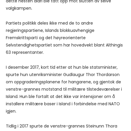
dette nesten aldri ble tatt opp mot slutten av selve
valgkampen.
Partiets politikk deles ikke med de to andre
regjeringspartiene, Islands blokkuavhengige
Fremskrittsparti og det høyreorienterte
Selvstendighetspartiet som har hovedvekt blant Althingis
63 representanter.
I desember 2017, kort tid etter at hun ble statsminister,
spurte hun utenriksminister Gudlaugur Thor Thordarson
om oppgraderingsplanene for hangarene, og gjentok de
venstre-grønnes motstand til militære tilstedeværelser i
Island. Hun ble fortalt at det ikke var intensjoner om å
installere militære baser i Island i forbindelse med NATO
igjen.
Tidlig i 2017 spurte de venstre-grønnes Steinunn Thora