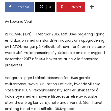
Facebook
X
Pinterest
Av Lowana Veal
REYKJAVIK (IDN) – I februar 2016, satt USAs regjering i gang
en diskusjon med sin Islandske motpart om oppgradering
av NATOS hangar på Keflavik lufthavn for å romme større,
nyere ubåt-rekognoseringsfly. Saken ble omsider avgjort i
desember 2017 når USA bekreftet at de ville finansiere
prosjektet.
Hangaren ligger i sikkerhetssonen for USAs gamle
militærbase, “Naval Air Station Keflavik”, hvor de vil stue
‘Poseidon P-8A’-rekogniseringsfly som er utviklet for å
holde øye med en høyere tilstedeværelse av russiske
atomdrevne og konvensjonelle undervannsbåter i havet
omkring Island – det såkalte GIUK-gapet.