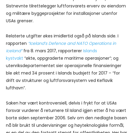
Sistnevnte tilrettelegger luftforsvarets erverv av eiendom
og militære byggeprosjekter for installasjoner utenfor
USAs grenser.
Relaterte utgifter økes imidlertid også på Islands side. I
rapporten
“
Iceland’s Defence and NATO Operations in
Iceland”
fra 8. mars 2017, rapporterer
Islands
kystvakt
“økte, oppgraderte maritime operasjoner”; og
utenriksdepartementet sier operasjonelle finansieringer
ble økt med 34 prosent i Islands budsjett for 2017 – “for
drift av strukturer og luftforsvarsystem ved Keflavik
lufthavn”.
Saken har vært kontroversiell, delvis i frykt for at USAs
forsvar vurderer å returnere til Island igjen etter å ha vært
borte siden september 2006. Selv om den nedlagte basen
nå blir brukt til undervisninger og høyteknologiske formål,
er en del av den fortsatt stengt for offentligheten. Her har