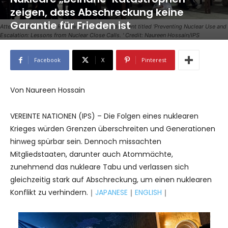
zeigen, dass Abschreckung keine
Garantie für Frieden ist
Attendees at the NPT Review Conference side event titled 'Preventing Nuclear Use and
Escalation: Lessons from Nuclear Close Calls. ' Credit: Naureen Hossain/IPS
Facebook
X
Pinterest
Von Naureen Hossain
VEREINTE NATIONEN (IPS) – Die Folgen eines nuklearen
Krieges würden Grenzen überschreiten und Generationen
hinweg spürbar sein. Dennoch missachten
Mitgliedstaaten, darunter auch Atommächte,
zunehmend das nukleare Tabu und verlassen sich
gleichzeitig stark auf Abschreckung, um einen nuklearen
Konflikt zu verhindern.｜
JAPANESE
｜
ENGLISH
｜