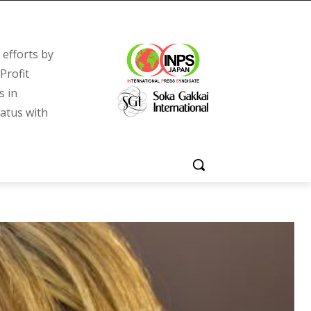
efforts by
Profit
s in
tatus with