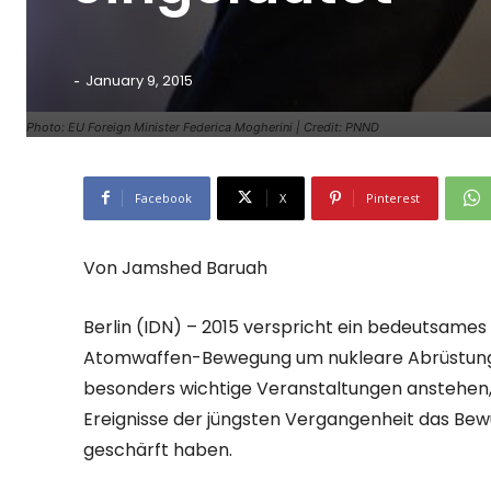
-
January 9, 2015
Photo: EU Foreign Minister Federica Mogherini | Credit: PNND
Facebook
X
Pinterest
Von Jamshed Baruah
Berlin (IDN) – 2015 verspricht ein bedeutsames
Atomwaffen-Bewegung um nukleare Abrüstung zu 
besonders wichtige Veranstaltungen anstehen,
Ereignisse der jüngsten Vergangenheit das Bew
geschärft haben.