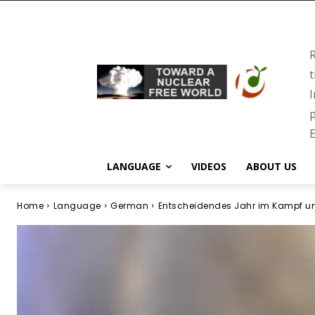
R
t
I
p
E
LANGUAGE
VIDEOS
ABOUT US
Home
Language
German
Entscheidendes Jahr im Kampf um