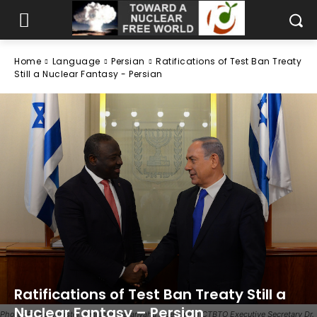
Home
Language
Persian
Ratifications of Test Ban Treaty
Still a Nuclear Fantasy - Persian
Ratifications of Test Ban Treaty Still a
Nuclear Fantasy – Persian
Photo: Prime Minister Benjamin Netanyahu Meets with CTBTO Executive Secretary Dr.