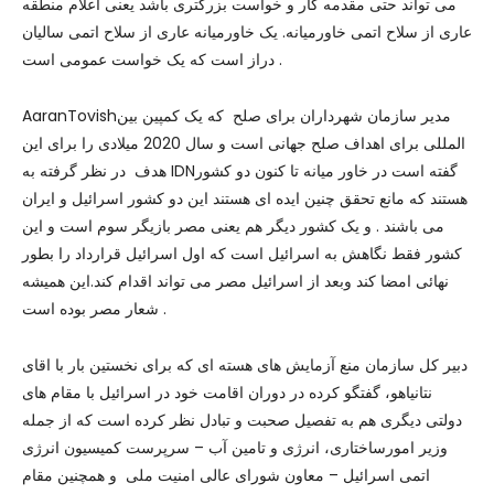
می تواند حتی مقدمه کار و خواست بزرگتری باشد یعنی اعلام منطقه
عاری از سلاح اتمی خاورمیانه. یک خاورمیانه عاری از سلاح اتمی سالیان
دراز است که یک خواست عمومی است .
AaranTovishمدیر سازمان شهرداران برای صلح که یک کمپین بین
المللی برای اهداف صلح جهانی است و سال 2020 میلادی را برای این
هدف در نظر گرفته به IDNگفته است در خاور میانه تا کنون دو کشور
هستند که مانع تحقق چنین ایده ای هستند این دو کشور اسرائیل و ایران
می باشند . و یک کشور دیگر هم یعنی مصر بازیگر سوم است و این
کشور فقط نگاهش به اسرائیل است که اول اسرائیل قرارداد را بطور
نهائی امضا کند وبعد از اسرائیل مصر می تواند اقدام کند.این همیشه
شعار مصر بوده است .
دبیر کل سازمان منع آزمایش های هسته ای که برای نخستین بار با اقای
نتانیاهو، گفتگو کرده در دوران اقامت خود در اسرائیل با مقام های
دولتی دیگری هم به تفصیل صحبت و تبادل نظر کرده است که از جمله
وزیر امورساختاری، انرژی و تامین آب – سرپرست کمیسیون انرژی
اتمی اسرائیل – معاون شورای عالی امنیت ملی و همچنین مقام