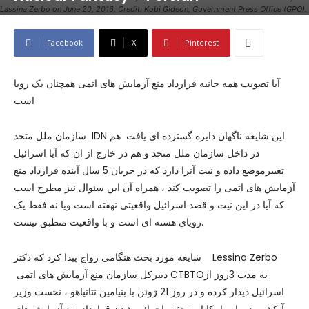
Lassina Zerbo on June 20, 2016. Credit: Kobi Gideon, Government Press Office (GPO).
Facebook
X
Pinterest
آیا تصویب همه جانبه قرارداد منع آزمایش های اتمی همچنان یک رویا
است
سازمان ملل متحد IDN این شایعه ناگهان دایره گسترده ای یافت هم
در داخل سازمان ملل متحد و هم در خارج از ان که آیا اسرائیل
تغییرموضع داده و نیت آنرا دارد که در جریان 5 سال آینده قرارداد منع
آزمایش های اتمی را تصویب کند ، همراه آن این سئوال نیز مطرح است
که آیا در این نیت و قصد اسرائیل واقعیتی نهفته است ویا نه فقط یک
رویای هسته ای است و با واقعیت منطبق نیست.
شایعه مورد بحث هنگامی رواج پیدا کرد که دکتر Lessina Zerbo
دبیرکل سازمان منع آزمایش های اتمی CTBTOبه مدت 3روز از
اسرائیل دیدار کرده و در روز 21 ژوئن با بنیامین نتانیاهو ، نخست وزیر