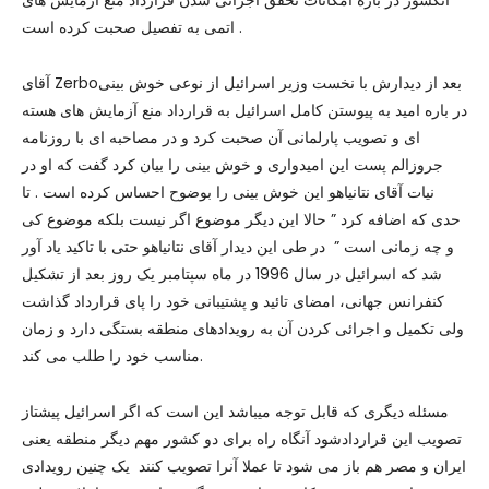
آنکشور در باره امکانات تحقق اجرائی شدن قرارداد منع آزمایش های
اتمی به تفصیل صحبت کرده است .
آقای Zerboبعد از دیدارش با نخست وزیر اسرائیل از نوعی خوش بینی
در باره امید به پیوستن کامل اسرائیل به قرارداد منع آزمایش های هسته
ای و تصویب پارلمانی آن صحبت کرد و در مصاحبه ای با روزنامه
جروزالم پست این امیدواری و خوش بینی را بیان کرد گفت که او در
نیات آقای نتانیاهو این خوش بینی را بوضوح احساس کرده است . تا
حدی که اضافه کرد ” حالا این دیگر موضوع اگر نیست بلکه موضوع کی
و چه زمانی است ” در طی این دیدار آقای نتانیاهو حتی با تاکید یاد آور
شد که اسرائیل در سال 1996 در ماه سپتامبر یک روز بعد از تشکیل
کنفرانس جهانی، امضای تائید و پشتیبانی خود را پای قرارداد گذاشت
ولی تکمیل و اجرائی کردن آن به رویدادهای منطقه بستگی دارد و زمان
مناسب خود را طلب می کند.
مسئله دیگری که قابل توجه میباشد این است که اگر اسرائیل پیشتاز
تصویب این قراردادشود آنگاه راه برای دو کشور مهم دیگر منطقه یعنی
ایران و مصر هم باز می شود تا عملا آنرا تصویب کنند یک چنین رویدادی