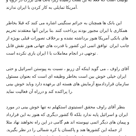
آمریکا تمایلی به کار کردن با ایران ندارند.
این بانک ها همچنان به جرائم سنگینی اشاره می کنند که قبلا بخاطر
همکاری با ایران مجبور بودند پرداخت کنند .بنا براین آنها معتقدند تحریم
های بانکی آمریکا هنوز برداشته نشده و برخلاف تصورات قبلی بویژه از
جانب ایران توافق اتمی این کشور با قدرت های جهانی هنوز نقش قابل
توجهی در انجام معاملات با ا ایران بازی نکرده است .
آقای راوف ، می گوید اینکه آی زربو ، نسبت به پیوستن اسرائیل و حتی
ایران خیلی خوش بین است بخاطر وظیفه ای است که بعنوان مسئول
سازمان قراردادمنع آزمایش های هسته ای برعهده دارد وباید خوش بینی
را پراکنده کند و درراه آن فعالیت نماید.
بنظر آقای راوف محقق انستیتوی استکهلم نه تنها خوش بینی در مورد
ایران و اسرائیل پایه ندارد بلکه 6 کشور دیگری که هنوز به این قرارداد
و پیمان های دیگر اتمی نپیوسته اند هم گامی در این راه نخواهند نهاد مثلا
از جمله این کشورها هند و پاکستان یا کره شمالی را در نظر بگیرید.