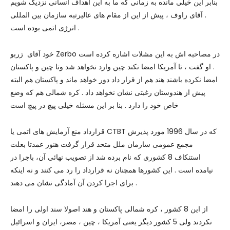
بنابر این خیلی مانده به زمانی که ما به این اهداف انسانی نزدیک شویم
. آقای راوف ، پیش از این از مقام های عالیرتبه سازمان بین المللی
انرژی اتمی بوده است .
خود آقای زربو Zerbo در مصاحبه اش به این مشلات اشاره کرده است
. او گفت ، تا آمریکا امضا نکند چین وارد نخواهد شد وتا چین و پاکستان
امضا نکرده باشند هند هم از قرار داد دور خواهد ماند و پاکستان هم البته
پیش از هندوستان رغبتی نشان نخواهد داد . کره شمالی هم که وضع
خاص خود را دارد . بنا بر این مسئله خیلی پیچ در پیچ است
قرارداد منع آزمایش های اتمی یا CTBT که در سال 1996 مورد پذیرش
مجمع عمومی سازمان ملل متحد قرار گرفت هنوز عمدتا بعلت
استنکاف 8 کشوری که نام برده شد از تصویب نهائی آن، باجرا در
نیامده است . این کشورها همچنان نه قرارداد را رد می کنند و نه اینکه
برای اجرا کردن آن آمادگی نشان می دهند .
از این 8 کشور ، کره شمالی پاکستان و هند اصولا سند اولی را امضا
نکردند ولی 5 کشور دیگر یعنی آمریکا ، چین ، مصر، ایران و اسرائیل