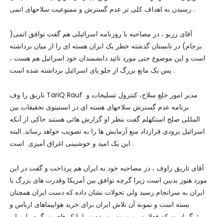
رسیدن به اهداف کلی تر عدم گسترش و ممنوعیت سلاحهای اتمی .
آقای زربو ، در مصاحبه با روزنامه اسرائیلی هم گفت توافق اتمی(
برجام) در تابستان گذشته خطر یک ایران هسته ای را از میان برداشته
است و این موضوع حتی مورد تائید دانشمندان خود اسرائیل هم هست ،
پس یک مانع بزرگ از جلو پای اسرائیل برداشته شده است .
تاریق را وف TariQ Rauf مدیر امور خلع سلاح، کنترول تسلیحات و
برنامه عدم گسترش سلاحهای هسته ای در انستیتوی تحقیقات بین
المللی صلح استکهلم گفت بنظر او گزارش هائی هستند حاکی از آنکه
اسرائیل بزودی قرارداد منع آزمایش ها را به تصویب خواهد رساند. البته
این یک امید و خوشبینی اغراق آمیزی است .
آقای تاریق راوف ، در مصاحبه خود به ایران هم پرداخت و گفت در این
مورد هنوز بدبین است زیرا گرچه توافق بین آمریکا وقدرت های بزرگ با
ایران به سرانجام رسید ولی تحولات نشان داده که دست ایران همچنان
بسته است و نمونه آن تلاش ایران برای خرید هواپیماهای ارباس و
بوئینگ است که فعلا به بن بست رسیده زیرا بانک های بزرگ در اروپا و