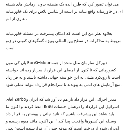
می توان تصور کرد که طرح ایده یک منطقه بدون آزمایش های هسته
ای در خاورمیانه واقع بینانه تر است از شانس تلاش برای یک خاورمیانه
عاری از اتم .
بعلاوه نظر من این است که امکان پیشرفت در مسئله خاورمیانه
مربوط به مذاکرات در سطح بین المللی بویژه گفتگوهای کنونی در ژنو
است
بان کی مون BanKi-Moonدبیرکل سازمان ملل متحد از همه
کشورهائی که تا کنون از امضای این قرارداد سرباز زده اند خواسته
است تا رویکرد مثبتی به این خواسته جهانی داشته باشند و به قرارداد
منع آزمایش های اتمی به پیوندند تا سرانجام قرارداد بتواند عملی شود .
آقای Zerboمدیر اجرائی این قرار داد باز هم یاد آور شد که ایران و
اسرائیل این قرارداد را درهمان جلسات 1996 امضا کردند و اکنون ما
باید شاهد این پیشرفت باشیم که تائید نهائی و پیوستن به قر ار داد
وسیله این کشورها واقعیت پیدا کند ” این اکنون مانند میوه رسیده و
آویزان شده از درخت است که موقع چیدن آن فرارسیده است” یعنی