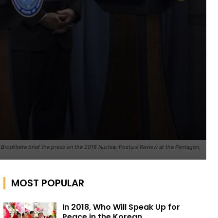
 Brouillette brief the press on the 2018 Nuclear Posture Review at the Pentagon,
MOST POPULAR
In 2018, Who Will Speak Up for
Peace in the Korean