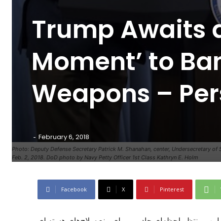
Trump Awaits 
Moment’ to Ba
Weapons – Per
-
February 6, 2018
Photo: Deputy Defense Secretary Patrick M. Shanahan, center, Undersecretary of St
Feb. 2, 2018. DoD photo by Navy Petty Officer 1st Class Kathryn E. Holm
Facebook
X
Pinterest
امپ منتظر لحظه‌ای جادویی برای منع سلاح‌های هسته ای