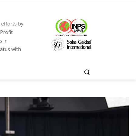
efforts by
Profit
s in
tatus with