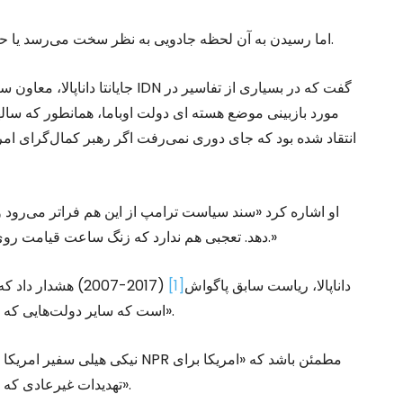
اما رسیدن به آن لحظه جادویی به نظر سخت می‌رسد یا حداکثر یک فانتزی سیاسی است به خصوص در دولت ترامپ.
جایانتا داناپالا، معاون سابق دبی
مورد بازبینی موضع هسته ای دولت اوباما، همانطور که سا
انتقاد شده بود که جای دوری نمی‌رفت اگر رهبر کمال‌گرای امر
او اشاره کرد «سند سیاست ترامپ از این هم فراتر می‌رود و
دهد. تعجبی هم ندارد که زنگ ساعت قیامت روی دو دقیقه به نیمه‌شب یا جنگ آخرالزمان تنظیم شده باشد.»
داناپالا، ریاست سابق پاگواش
[1]
(2017-2007) هشدا
است که سایر دولت‌هایی که سلاح هسته ای در اختیار دارند نیز همین اقدام را انجام دهند».
نیکی هیلی سفیر امریکا در سازما
تهدیدات غیرعادی که امروز با آنها روبروست به خوبی آماده است و انعطاف دارد».