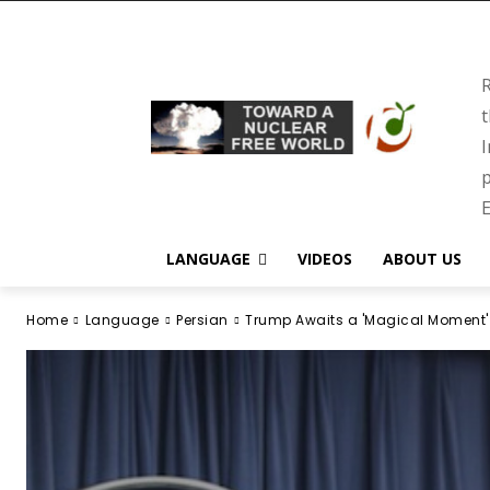
R
t
I
p
E
LANGUAGE
VIDEOS
ABOUT US
Home
Language
Persian
Trump Awaits a 'Magical Moment'