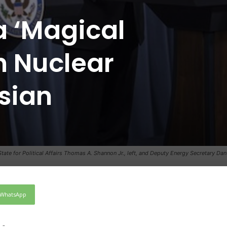
a ‘Magical
n Nuclear
sian
ate for Political Affairs Thomas A. Shannon Jr., left, and Deputy Energy Secretary Dan
WhatsApp
تر