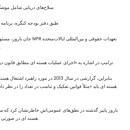
سلاح‌های دریایی شامل موشک‌های بالستیک زیردریایی با برد پایین و موشک کروز دریایی.
طبق دفتر بودجه کنگره، برنامه جدید هسته ای امریکا هزینه‌ای معادل 2/1 تریلیون دلار دارد.
جان باروز، مسئول اجرایی 
را نادیده می‌گیرد و خطر جنگ هسته ای 
وی گفت، NPR ترامپ در اشاره به «اجرای عملیات هسته ای مطابق قانون درگیری‌های مسلح خواهند بود» صراحت دارد.
بنابراین، گزارشی در سال 2013 در مورد 
هسته ای باید «مثلاً قوانین تفکیک و تناسب در تعداد را در نظر 
باروز پاییز گذشته در نطق‌های عمومی‌اش خاطرنشان کرد که سرا
هسته ای در صورتی که منافی قانون درگیری‌های مسلح باشد نباید پذیرفته شود.