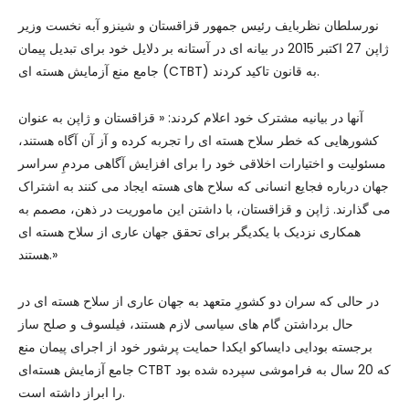
نورسلطان نظربایف رئیس جمهور قزاقستان و شینزو آبه نخست وزیر
ژاپن 27 اکتبر 2015 در بیانه ای در آستانه بر دلایل خود برای تبدیل پیمان
جامع منع آزمایش هسته ای (CTBT) به قانون تاکید کردند.
آنها در بیانیه مشترک خود اعلام کردند: « قزاقستان و ژاپن به عنوان
کشورهایی که خطر سلاح هسته ای را تجربه کرده و آز آن آگاه هستند،
مسئولیت و اختیارات اخلاقی خود را برای افزایش آگاهی مردمِ سراسر
جهان درباره فجایع انسانی که سلاح های هسته ایجاد می کنند به اشتراک
می گذارند. ژاپن و قزاقستان، با داشتن این ماموریت در ذهن، مصمم به
همکاری نزدیک با یکدیگر برای تحقق جهان عاری از سلاح هسته ای
هستند.»
در حالی که سران دو کشورِ متعهد به جهان عاری از سلاح هسته ای در
حال برداشتن گام های سیاسی لازم هستند، فیلسوف و صلح ساز
برجسته بودایی دایساکو ایکدا حمایت پرشور خود از اجرای پیمان منع
جامع آزمایش هسته‌ای CTBT که 20 سال به فراموشی سپرده شده بود
را ابراز داشته است.