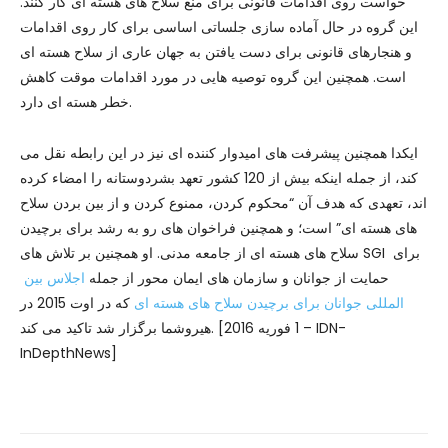
خواست روی اقدامات قانونی برای منع سلاح های هسته ای کار کنند.
این گروه در حال آماده سازی جلساتی اساسی برای کار روی اقدامات
و هنجارهای قانونی برای دست یافتن به جهان عاری از سلاح هسته ای
است. همچنین این گروه توصیه هایی در مورد اقدامات موقت کاهش
خطر هسته ای دارد.
ایکدا همچنین پیشرفت های امیدوار کننده ای نیز در این رابطه نقل می
کند، از جمله اینکه بیش از 120 کشور تعهد بشردوستانه را امضاء کرده
اند، تعهدی که هدف آن “محکوم کردن، ممنوع کردن و از بین بردن سلاح
های هسته ای” است؛ و همچنین فراخوان های رو به رشد برای برچیدن
سلاح های هسته ای از جامعه مدنی. او همچنین بر تلاش های SGI برای
حمایت از جوانان و سازمان های ایمان محور از جمله
اجلاس بین
المللی جوانان برای برچیدن سلاح های هسته ای
که در اوت 2015 در
هیروشما برگزار شد تاکید می کند. [1 فوریه 2016 – IDN-
InDepthNews]