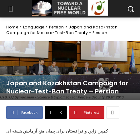
Home
Language
Persian
Japan and Kazakhstan
Campaign for Nuclear-Test-Ban Treaty - Persian
Japan and Kazakhstan Campaign for
Nuclear-Test-Ban Treaty – Persian
CTBTO / Symposium / Science & Diplomacy for Peace & Security 29.01.2016
Facebook
X
Pinterest
کمپین ژاپن و قزاقستان برای پیمان منع آزمایش هسته ای