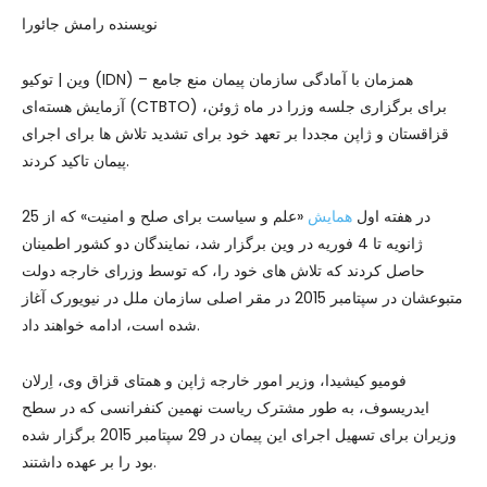
نویسنده رامش جائورا
وین | توکیو (IDN) – همزمان با آمادگی سازمان پیمان منع جامع
آزمایش هسته‌ای (CTBTO) برای برگزاری جلسه وزرا در ماه ژوئن،
قزاقستان و ژاپن مجددا بر تعهد خود برای تشدید تلاش ها برای اجرای
پیمان تاکید کردند.
در هفته اول
همایش
«علم و سیاست برای صلح و امنیت» که از 25
ژانویه تا 4 فوریه در وین برگزار شد، نمایندگان دو کشور اطمینان
حاصل کردند که تلاش های خود را، که توسط وزرای خارجه دولت
متبوعشان در سپتامبر 2015 در مقر اصلی سازمان ملل در نیویورک آغاز
شده است، ادامه خواهند داد.
فومیو کیشیدا، وزیر امور خارجه ژاپن و همتای قزاق وی، اِرلان
ایدریسوف، به طور مشترک ریاست نهمین کنفرانسی که در سطح
وزیران برای تسهیل اجرای این پیمان در 29 سپتامبر 2015 برگزار شده
بود را بر عهده داشتند.