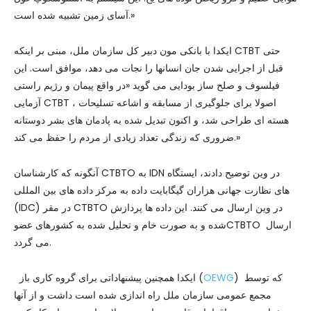
آسای زمین تشبیه شده است.»
ایکدا با بانکی مون دبیر کل سازمان ملل، مبنی بر اینکه CTBT حتی
قبل از اجرایی شدن جان انسانها را نجات می دهد، موافق است. این
فیلسوف و صلح ساز بودایی می گوید «در واقع پیمان و رژیم راستی
آزمایی CTBT ، اصولا برای جلوگیری از مسابقه و اشاعه تسلیحات
هسته ای طراحی شد، و اکنون تبدیل شده به پادمان های بشر دوستانه
ضروری که زندگی تعداد زیادی از مردم را حفظ می کند.»
آنگونه که کارشناسان CTBTO به IDN در وین توضیح دادند، ایستگاه
های نظارت جهانی هزاران گیگابایت داده به مرکز داده های بین المللی
(IDC) در مقر CTBTO در وین ارسال می کنند. این داده ها پردازش
شده و به صورت خام و تحلیل شده به کشورهای عضوCTBTO ارسال
می گردد.
) که توسط
OEWG
ایکدا همچنین پیشنهاداتی برای گروه کاری باز (
مجمع عمومی سازمان ملل راه اندازی شده است داشت و از آنها