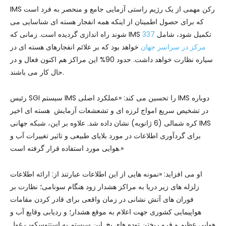
IMS رکن مهمی از یک رژیم راستی آزمایی جامع و منحصر به فرد است
که برای حصول اطمینان از اینکه همه انفجار هسته ای شناسایی می
شوند راه اندازی گردیده است. زمانی که IMS تکمیل شود، شامل
337
مرکز در سراسر جهان
خواهد بود که بر علائم انفجارهای هسته ای در
سیاره نظارت خواهد داشت. حدود 90% این مراکز هم اکنون فعال و در
حال کار می باشند.
رئیس SGI سیستم IMS را تحسین می کند: «عملکرد اصلی IMS دوباره
در تشخیص سریع امواج لرزه ای و تشعشعات آزمایش هسته ای اخیر
کره شمالی (6 ژانویه) نشان داده شد. علاوه بر این، شبکه جهانی IMS
برای گردآوری اطلاعات در مورد بلایای طبیعی و تاثیر تغییرات آب و
هوایی مورد استفاده قرار گرفته است.»
او می افزاید: «نمونه هایی از این اطلاعات عبارتند از: ارائه اطلاعات
زلزله های زیر دریا به مراکز هشدار زود هنگام سونامی؛ نظارت بر
فوران های آتش نشانی در زمان واقعی برای قادر کردن مقامات
هواپیمایی کشوری جهت اعلام به موقع هشدار؛ و ردیابی وقایع آب و
هوایی عظیم و فرو ریختن توده های یخ. این سیستم به استتوسکوپ غول