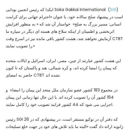
)
SGI
ایکدا که رئیس انجمن بودایی Soka Gakkai International (
است در پیشنهاد صلح سالانه خود، با عنوان «احترام جهانی برای کرامت
انسانی: مسیر بزرگ به صلح» خواستار آن شد که « به منظور افزایش
اثربخشی و اطمینان از اینکه سلاح های هسته ای دیگر در سیاره ما
آزمایش نخواهند شد، هشت کشور باقی مانده نیز در اسرع وقت CTBT
را تصویب نمایند.»
این هشت کشور عبارتند از چین، مصر، ایران، اسرائیل و ایالات متحده
که پیمان را امضا کرده اند، و کره شمالی، هند و پاکستان که تا کنون
حاضر به امضای CTBT نشده اند.
در مجموع 183 کشور عضو سازمان ملل متحد این پیمان را امضاء و
164 کشور آن را تصویب کرده اند. با این حال تنها زمانی این پیمان
اجرایی می شود که 44 کشور فرایند تصویب خود را کامل نمایند.
رئیس SGI که دفتر آن در توکیو مستقر است، در پیشنهادی که در 26
ژانویه ارائه داد گفت «البته ما باید تلاش های خود در جهت خلع تسلیحات