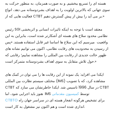
هسته ای را تسریع ببخشیم. و به صورت همزمان، به منظور حرکت به
سوی جهانی که بالاترین اولویت را به اهداف بشردوستانه می دهد، انواع
فعالیت هایی که از CTBT بر می آید را بیش از پیش گسترش دهیم.»
رئیس SGI معتقد است با توجه به اینکه تاثیرات انسانی و اثربخشی
نظامی محدود سلاح های هسته ای آشکارتر شده است، بنابراین به این
واقعیت میرسیم که این سلاح ها اساسا غیر قابل استفاده هستند. «پس
از رسیدن به محدودیت های رقابت نظامی، اکنون می توانیم نشانه های
ظهور حالت جدیدی از رقابت بین المللی را مشاهده نماییم؛ رقابتی که
حول تلاش متقابل به سوی اهداف بشردوستانه متمرکز است.»
ایکدا می افزاید: یک نمونه از این رقابت ها را می توان در کمک های
مختلف سیستم نظارت بین المللی (IMS) مشاهده کرد، که با تصویب
CTBT در سال 1996 تاسیس شد. ایکدا خاطرنشان می سازد که CTBT
هنوز باید اجرایی شود، اما IMS توسط
کمیسیون مقدماتی
برای تشخیص هرگونه انفجار هسته ای در سراسر جهان راه
CTBTO
اندازی شده است و هم اکنون نیز مشغول به کار است.