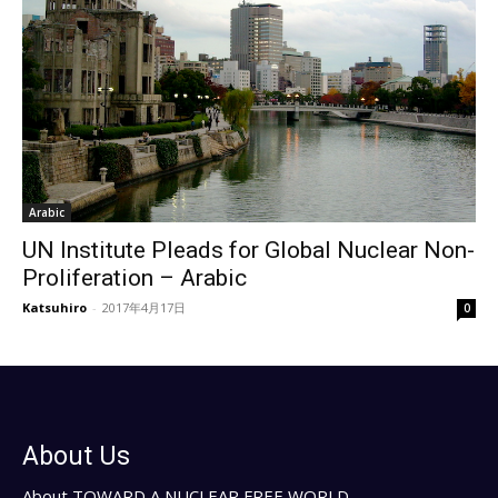
Arabic
UN Institute Pleads for Global Nuclear Non-
Proliferation – Arabic
Katsuhiro
-
2017年4月17日
0
About Us
About TOWARD A NUCLEAR FREE WORLD