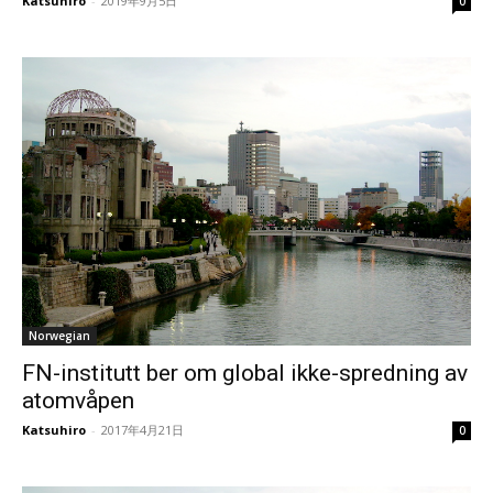
Katsuhiro
-
2019年9月5日
0
Norwegian
FN-institutt ber om global ikke-spredning av
atomvåpen
Katsuhiro
-
2017年4月21日
0