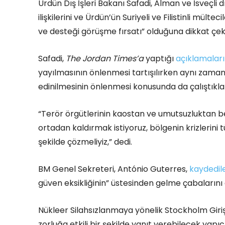
Ürdün Dış İşleri Bakanı Safadi, Alman ve İsveçli dışi
ilişkilerini ve Ürdün’ün Suriyeli ve Filistinli mü
ve desteği görüşme fırsatı” olduğuna dikkat çekt
Safadi,
The Jordan Times’a
yaptığı
açıklamalar
yayılmasının önlenmesi tartışılırken aynı zamand
edinilmesinin önlenmesi konusunda da çalıştıkları
“Terör örgütlerinin kaostan ve umutsuzluktan besl
ortadan kaldırmak istiyoruz, bölgenin krizlerini
şekilde çözmeliyiz,” dedi.
BM Genel Sekreteri, António Guterres,
kaydedil
güven eksikliğinin” üstesinden gelme çabalarını a
Nükleer Silahsızlanmaya yönelik Stockholm Giriş
zorluğa etkili bir şekilde yanıt verebilecek yapıc