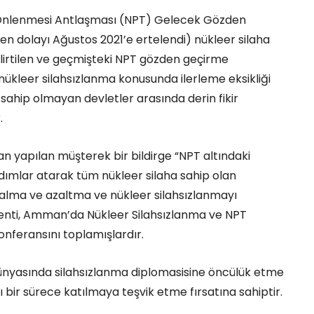
 Önlenmesi Antlaşması (NPT) Gelecek Gözden
 dolayı Ağustos 2021’e ertelendi) nükleer silaha
elirtilen ve geçmişteki NPT gözden geçirme
kleer silahsızlanma konusunda ilerleme eksikliği
a sahip olmayan devletler arasında derin fikir
.
dan yapılan müşterek bir bildirge “NPT altındaki
dımlar atarak tüm nükleer silaha sahip olan
le alma ve azaltma ve nükleer silahsızlanmayı
şkenti, Amman’da Nükleer Silahsızlanma ve NPT
nferansını toplamışlardır.
dünyasında silahsızlanma diplomasisine öncülük etme
 bir sürece katılmaya teşvik etme fırsatına sahiptir.