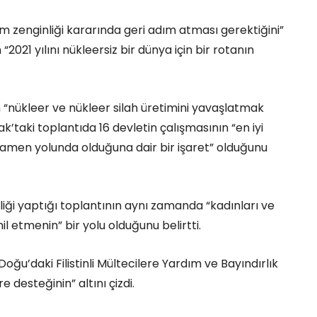
um zenginliği kararında geri adım atması gerektiğini”
“2021 yılını nükleersiz bir dünya için bir rotanın
lın “nükleer ve nükleer silah üretimini yavaşlatmak
’taki toplantıda 16 devletin çalışmasının “en iyi
amamen yolunda olduğuna dair bir işaret” olduğunu
ipliği yaptığı toplantının aynı zamanda “kadınları ve
 etmenin” bir yolu olduğunu belirtti.
Doğu’daki Filistinli Mültecilere Yardım ve Bayındırlık
e desteğinin” altını çizdi.