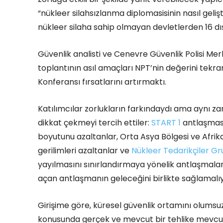
“nükleer silahsızlanma diplomasisinin nasıl gel
nükleer silaha sahip olmayan devletlerden 16 dışiş
Güvenlik analisti ve Cenevre Güvenlik Polisi Me
toplantının asıl amaçları NPT’nin değerini te
Konferansı fırsatlarını artırmaktı.
Katılımcılar zorlukların farkındaydı ama aynı z
dikkat çekmeyi tercih ettiler:
START 1
antlaşması
boyutunu azaltanlar, Orta Asya Bölgesi ve Afrika
gerilimleri azaltanlar ve
Nükleer Tedarikçiler G
yayılmasını sınırlandırmaya yönelik antlaşmalar
açan antlaşmanın geleceğini birlikte sağlamalıyı
Girişime göre, küresel güvenlik ortamını olumsuz
konusunda gerçek ve mevcut bir tehlike mevcuttur