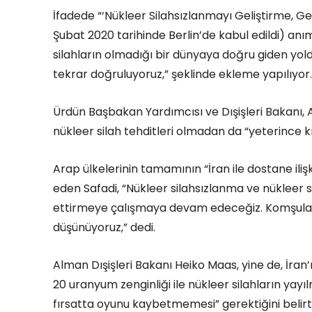
İfadede “‘Nükleer Silahsızlanmayı Geliştirme, G
Şubat 2020 tarihinde Berlin’de kabul edildi) an
silahların olmadığı bir dünyaya doğru giden yold
tekrar doğruluyoruz,” şeklinde ekleme yapılıyor.
Ürdün Başbakan Yardımcısı ve Dışişleri Bakanı, 
nükleer silah tehditleri olmadan da “yeterince kri
Arap ülkelerinin tamamının “İran ile dostane ilişk
eden Safadi, “Nükleer silahsızlanma ve nükleer 
ettirmeye çalışmaya devam edeceğiz. Komşuları ile
düşünüyoruz,” dedi.
Alman Dışişleri Bakanı Heiko Maas, yine de, İr
20 uranyum zenginliği ile nükleer silahların yayı
fırsatta oyunu kaybetmemesi” gerektiğini belirtt