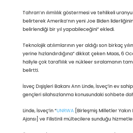
Tahran’ın ılımlılık göstermesi ve tehlikeli urany
belirterek Amerika’nın yeni Joe Biden liderliğinin 
belirlendiği bir yıl yapabileceğini” ekledi.
Teknolojik atılımlarının yer aldığı son birkaç yı
yerine hızlandırdığına” dikkat çeken Maas, 6 Ocak
haliyle çok taraflılık ve nükleer sıralamanın t
belirtti.
İsveç Dışişleri Bakanı Ann Linde, İsveç’in ev sah
gençleri silahsızlanma konusundaki sohbete dahil
Linde, İsveç’in “
UNRWA
[Birleşmiş Milletler Yakın 
Ajansı] ve Filistinli mültecilere sunduğu hizmetler