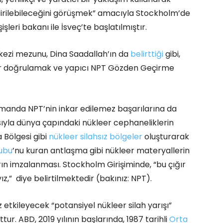
iştirilebileceğini görüşmek” amacıyla Stockholm’de
leri bakanı ile İsveç’te başlatılmıştır.
rkezi mezunu, Dina Saadallah’ın da
belirttiği
gibi,
krar doğrulamak ve yapıcı NPT Gözden Geçirme
amanda NPT’nin inkar edilemez başarılarına da
yla dünya çapındaki nükleer cephaneliklerin
 Bölgesi gibi
nükleer silahsız bölgeler
oluşturarak
rubu
’nu kuran antlaşma gibi nükleer materyallerin
ın imzalanması. Stockholm Girişiminde, “bu çığır
z,” diye belirtilmektedir (bakınız: NPT).
 etkileyecek “potansiyel nükleer silah yarışı”
. ABD, 2019 yılının başlarında, 1987 tarihli
Orta