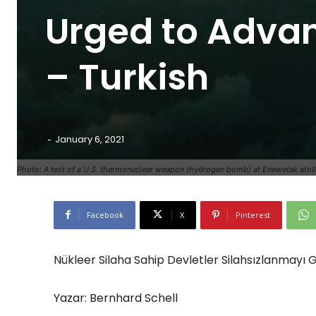
Urged to Adva
– Turkish
-
January 6, 2021
Photo: A test of a U.S. thermonuclear weapon (hydrogen bomb) at Enewetak atoll i
Facebook
X
Pinterest
Nükleer Silaha Sahip Devletler Silahsızlanmayı G
Yazar: Bernhard Schell