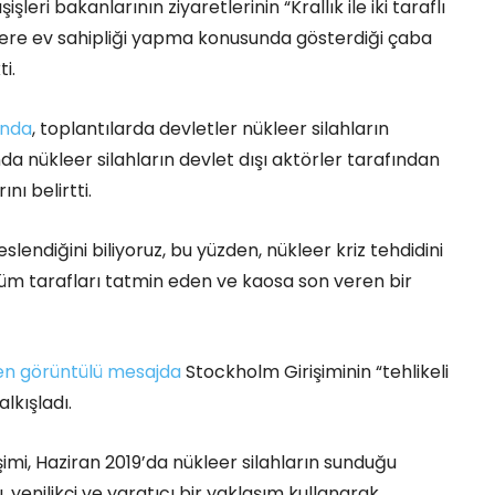
şleri bakanlarının ziyaretlerinin “Krallık ile iki taraflı
ltecilere ev sahipliği yapma konusunda gösterdiği çaba
i.
ında
, toplantılarda devletler nükleer silahların
a nükleer silahların devlet dışı aktörler tarafından
nı belirtti.
endiğini biliyoruz, bu yüzden, nükleer kriz tehdidini
 tüm tarafları tatmin eden ve kaosa son veren bir
en görüntülü mesajda
Stockholm Girişiminin “tehlikeli
lkışladı.
imi, Haziran 2019’da nükleer silahların sunduğu
ı, yenilikçi ve yaratıcı bir yaklaşım kullanarak