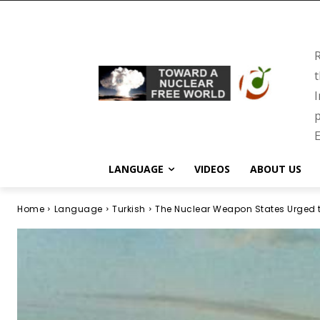
R
t
I
p
E
LANGUAGE
VIDEOS
ABOUT US
Home
Language
Turkish
The Nuclear Weapon States Urged 