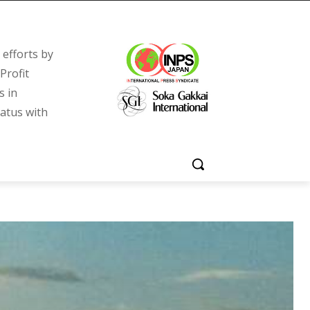
efforts by
Profit
s in
tatus with