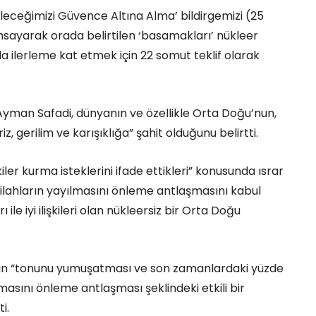
eleceğimizi Güvence Altına Alma’ bildirgemizi (25
ımsayarak orada belirtilen ‘basamakları’ nükleer
a ilerleme kat etmek için 22 somut teklif olarak
Ayman Safadi, dünyanın ve özellikle Orta Doğu’nun,
z, gerilim ve karışıklığa” şahit olduğunu belirtti.
iler kurma isteklerini ifade ettikleri” konusunda ısrar
silahların yayılmasını önleme antlaşmasını kabul
 iyi ilişkileri olan nükleersiz bir Orta Doğu
an’ın “tonunu yumuşatması ve son zamanlardaki yüzde
lmasını önleme antlaşması şeklindeki etkili bir
i.