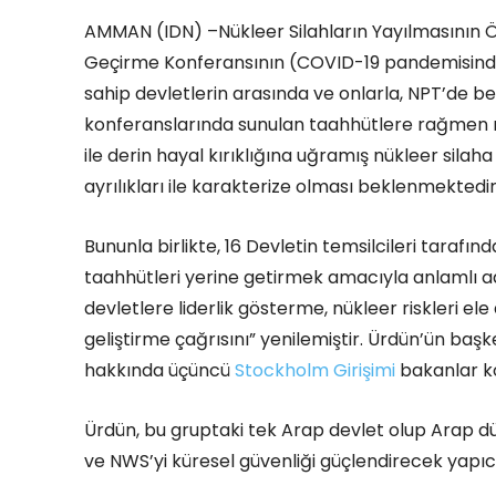
AMMAN (IDN) –Nükleer Silahların Yayılmasının
Geçirme Konferansının (COVID-19 pandemisinden
sahip devletlerin arasında ve onlarla, NPT’de b
konferanslarında sunulan taahhütlere rağmen nü
ile derin hayal kırıklığına uğramış nükleer silah
ayrılıkları ile karakterize olması beklenmektedir
Bununla birlikte, 16 Devletin temsilcileri tarafın
taahhütleri yerine getirmek amacıyla anlamlı a
devletlere liderlik gösterme, nükleer riskleri e
geliştirme çağrısını” yenilemiştir. Ürdün’ün ba
hakkında üçüncü
Stockholm Girişimi
bakanlar ko
Ürdün, bu gruptaki tek Arap devlet olup Arap 
ve NWS’yi küresel güvenliği güçlendirecek yapıcı