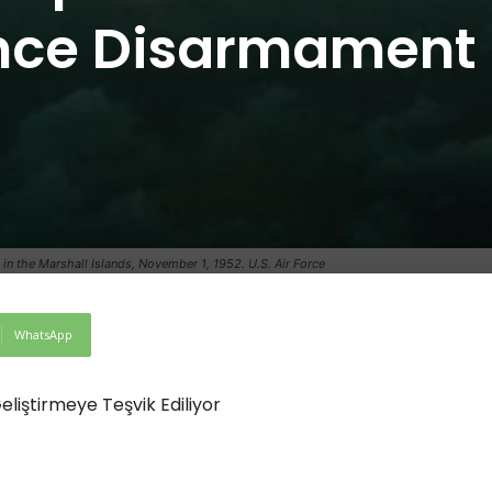
nce Disarmament
n the Marshall Islands, November 1, 1952. U.S. Air Force
WhatsApp
eliştirmeye Teşvik Ediliyor