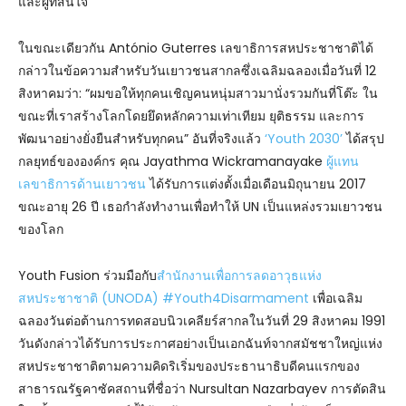
และผู้ที่สนใจ
ในขณะเดียวกัน António Guterres เลขาธิการสหประชาชาติได้
กล่าวในข้อความสำหรับวันเยาวชนสากลซึ่งเฉลิมฉลองเมื่อวันที่ 12
สิงหาคมว่า: “ผมขอให้ทุกคนเชิญคนหนุ่มสาวมานั่งรวมกันที่โต๊ะ ใน
ขณะที่เราสร้างโลกโดยยึดหลักความเท่าเทียม ยุติธรรม และการ
พัฒนาอย่างยั่งยืนสำหรับทุกคน” อันที่จริงแล้ว
‘Youth 2030’
ได้สรุป
กลยุทธ์ขององค์กร คุณ Jayathma Wickramanayake
ผู้แทน
เลขาธิการด้านเยาวชน
ได้รับการแต่งตั้งเมื่อเดือนมิถุนายน 2017
ขณะอายุ 26 ปี เธอกำลังทำงานเพื่อทำให้ UN เป็นแหล่งรวมเยาวชน
ของโลก
Youth Fusion ร่วมมือกับ
สำนักงานเพื่อการลดอาวุธแห่ง
สหประชาชาติ (UNODA) #
Youth4Disarmament
เพื่อเฉลิม
ฉลองวันต่อต้านการทดสอบนิวเคลียร์สากลในวันที่ 29 สิงหาคม 1991
วันดังกล่าวได้รับการประกาศอย่างเป็นเอกฉันท์จากสมัชชาใหญ่แห่ง
สหประชาชาติตามความคิดริเริ่มของประธานาธิบดีคนแรกของ
สาธารณรัฐคาซัคสถานที่ชื่อว่า Nursultan Nazarbayev การตัดสิน