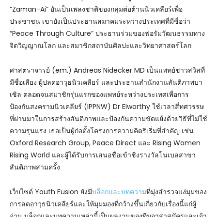
“Zaman-Ai” อันเป็นเพลงชาติของกลุ่มต่อต้านนิวเคลียร์เพื่อ
ประชาชน เขายังเป็นประธานสมาคมระหว่างประเทศที่มีชื่อว่า
“Peace Through Culture” ประธานร่วมของฟอรัมวัฒนธรรมทาง
จิตวิญญาณโลก และสมาชิกสถาบันศิลปะและวิทยาศาสตร์โลก
ศาสตราจารย์ (em.) Andreas Nidecker MD เป็นแพทย์ชาวสวิสที่
มีชื่อเสียง ผู้ปลดอาวุธนิวเคลียร์ และประธานสำนักงานสันติภาพบา
เซิล ตลอดจนสมาชิกรุ่นแรกของแพทย์ระหว่างประเทศเพื่อการ
ป้องกันสงครามนิวเคลียร์ (IPPNW) Dr Elworthy ใช้เวลาสี่ทศวรรษ
ที่ผ่านมาในการสร้างสันติภาพและป้องกันความขัดแย้งด้วยวิธีที่ไม่ใช้
ความรุนแรง เธอเป็นผู้ก่อตั้งโครงการความคิดริเริ่มที่สำคัญ เช่น
Oxford Research Group, Peace Direct และ Rising Women
Rising World และผู้ได้รับการเสนอชื่อเข้าชิงรางวัลโนเบลสาขา
สันติภาพสามครั้ง
เว็บไซต์ Youth Fusion ยังมี
บล็อกและบทความ
ที่มุ่งสำรวจแง่มุมของ
การลดอาวุธนิวเคลียร์และให้มุมมองที่กว้างขึ้นเกี่ยวกับเรื่องนี้แก่ผู้
อ่าน บล็อกและบทความเหล่านี้เป็นผลงานของทีมอาสาสมัครและเจ้า