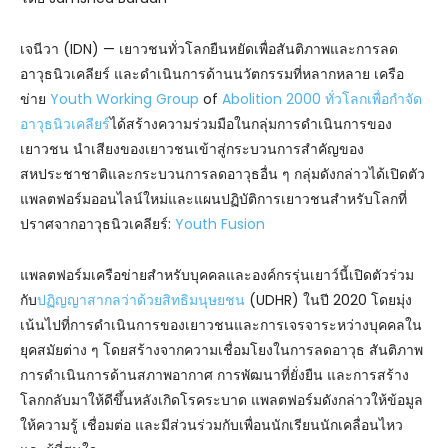
เจนีวา (IDN) — เยาวชนทั่วโลกยืนหยัดเพื่อสันติภาพและการลด
อาวุธนิวเคลียร์ และดำเนินการด้านนวัตกรรมที่หลากหลาย เครือ
ข่าย
Youth Working Group
of
Abolition 2000 ทั่วโลกเพื่อกำจัด
อาวุธนิวเคลียร์
ได้สร้างความร่วมมือในกลุ่มการดำเนินการของ
เยาวชน นำเสียงของเยาวชนเข้าสู่กระบวนการสำคัญของ
สหประชาชาติและกระบวนการลดอาวุธอื่น ๆ กลุ่มดังกล่าวได้เปิดตัว
แพลตฟอร์มออนไลน์ใหม่และแผนปฏิบัติการเยาวชนสำหรับโลกที่
ปราศจากอาวุธนิวเคลียร์:
Youth Fusion
แพลตฟอร์มเครือข่ายสำหรับบุคคลและองค์กรรุ่นเยาว์นี้เปิดตัวร่วม
กับ
ปฏิญญาสากลว่าด้วยสิทธิมนุษยชน
(UDHR) ในปี 2020 โดยมุ่ง
เน้นไปที่การดำเนินการของเยาวชนและการเจรจาระหว่างบุคคลใน
ยุคสมัยต่าง ๆ โดยสร้างจากความเชื่อมโยงในการลดอาวุธ สันติภาพ
การดำเนินการด้านสภาพอากาศ การพัฒนาที่ยั่งยืน และการสร้าง
โลกกลับมาให้ดีขึ้นหลังเกิดโรคระบาด แพลตฟอร์มดังกล่าวให้ข้อมูล
ให้ความรู้ เชื่อมต่อ และมีส่วนร่วมกับเพื่อนนักเรียนนักเคลื่อนไหว