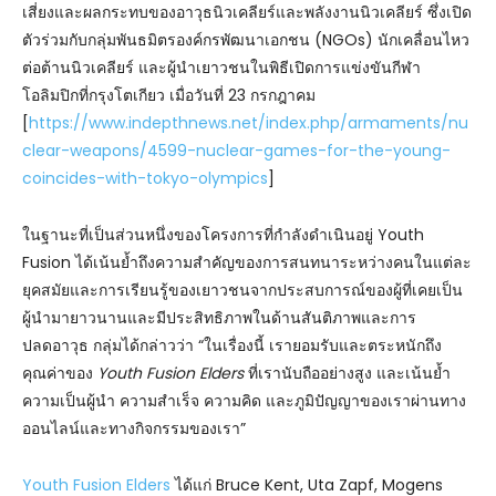
เสี่ยงและผลกระทบของอาวุธนิวเคลียร์และพลังงานนิวเคลียร์ ซึ่งเปิด
ตัวร่วมกับกลุ่มพันธมิตรองค์กรพัฒนาเอกชน (NGOs) นักเคลื่อนไหว
ต่อต้านนิวเคลียร์ และผู้นำเยาวชนในพิธีเปิดการแข่งขันกีฬา
โอลิมปิกที่กรุงโตเกียว เมื่อวันที่ 23 กรกฎาคม
[
https://www.indepthnews.net/index.php/armaments/nu
clear-weapons/4599-nuclear-games-for-the-young-
coincides-with-tokyo-olympics
]
ในฐานะที่เป็นส่วนหนึ่งของโครงการที่กำลังดำเนินอยู่ Youth
Fusion ได้เน้นย้ำถึงความสำคัญของการสนทนาระหว่างคนในแต่ละ
ยุคสมัยและการเรียนรู้ของเยาวชนจากประสบการณ์ของผู้ที่เคยเป็น
ผู้นำมายาวนานและมีประสิทธิภาพในด้านสันติภาพและการ
ปลดอาวุธ กลุ่มได้กล่าวว่า “ในเรื่องนี้ เรายอมรับและตระหนักถึง
คุณค่าของ
Youth Fusion Elders
ที่เรานับถืออย่างสูง และเน้นย้ำ
ความเป็นผู้นำ ความสำเร็จ ความคิด และภูมิปัญญาของเราผ่านทาง
ออนไลน์และทางกิจกรรมของเรา”
Youth Fusion Elders
ได้แก่ Bruce Kent, Uta Zapf, Mogens