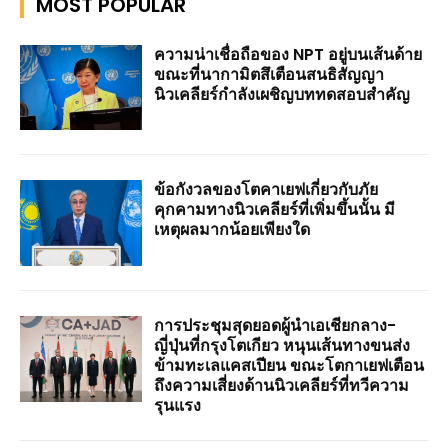
MOST POPULAR
ความน่าเชื่อถือของ NPT อยู่บนเส้นด้าย
ขณะที่นากามิตสึเตือนสนธิสัญญา
นิวเคลียร์กำลังเผชิญบททดสอบสำคัญ
ข้อกังวลของโตคาเยฟเกี่ยวกับภัย
คุกคามทางนิวเคลียร์ที่เพิ่มขึ้นนั้น มี
เหตุผลมากน้อยเพียงใด
การประชุมสุดยอดผู้นำเอเชียกลาง-
ญี่ปุ่นที่กรุงโตเกียว หนุนเส้นทางขนส่ง
ข้ามทะเลแคสเปียน ขณะโตกาเยฟเตือน
ถึงความเสี่ยงด้านนิวเคลียร์ที่ทวีความ
รุนแรง