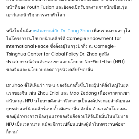
หน้าที่ของ Youth Fusion และยังคงเปิดรับผลงานจากนักเขียนรุ่น
เยาว์และนักวิชาการจากทั่วโลก
หนึ่งในนั้นคือ
บทสัมภาษณ์กับ Dr. Tong Zhao
เพื่อนร่วมงานอาวุโส
ในโครงการนโยบายนิวเคลียร์ที่ Carnegie Endowment for
International Peace ซึ่งตั้งอยู่ในกรุงปักกิ่ง ณ Carnegie–
Tsinghua Center for Global Policy Dr. Zhao พูดถึง
ประสบการณ์ส่วนตัวของเขาและนโยบาย No-First-Use (NFU)
ของจีนและนโยบายปลดอาวุธนิวเคลียร์ของจีน
Dr Zhao ชี้ให้เห็นว่า “NFU ของจีนก่อตั้งขึ้นโดยผู้นำที่ยิ่งใหญ่ในยุค
แรกของจีน เช่น Zhou Enlai และ Mao Zedong เนื่องจากพวกเขา
สนับสนุน NFU นโยบายดังกล่าวจึงกลายเป็นองค์ประกอบสำคัญของ
ยุทธศาสตร์นิวเคลียร์แบบดั้งเดิมของจีน ดังนั้น อำนาจอันโดดเด่น
ของผู้นำทางการเมืองรุ่นแรกของจีนจึงช่วยให้จีนยึดมั่นในนโยบาย
NFU เป็นเวลานาน แม้จะมีการเปลี่ยนแปลงผู้นำในทศวรรษต่อมา
ก็ตาม”