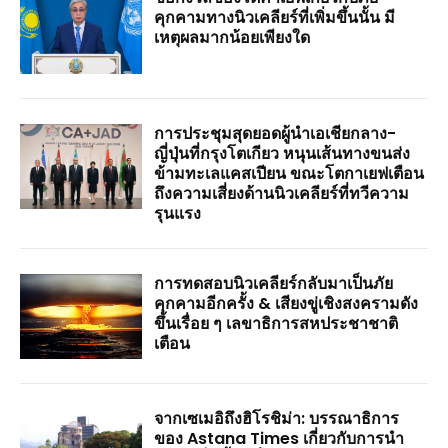
คุกคามทางนิวเคลียร์ที่เพิ่มขึ้นนั้น มี
เหตุผลมากน้อยเพียงใด
การประชุมสุดยอดผู้นำเอเชียกลาง-
ญี่ปุ่นที่กรุงโตเกียว หนุนเส้นทางขนส่ง
ข้ามทะเลแคสเปียน ขณะโตกาเยฟเตือน
ถึงความเสี่ยงด้านนิวเคลียร์ที่ทวีความ
รุนแรง
การทดสอบนิวเคลียร์กลับมาเป็นภัย
คุกคามอีกครั้ง & เสียงขู่เชิงสงครามดัง
ขึ้นเรื่อย ๆ เลขาธิการสหประชาชาติ
เตือน
จากเซเมอิถึงฮิโรชิม่า: บรรณาธิการ
ของ Astana Times เกี่ยวกับการนำ