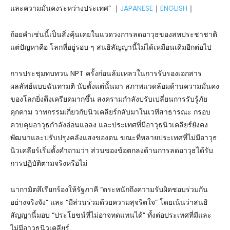
และความมั่นคงระหว่างประเทศ” ｜
JAPANESE
｜
ENGLISH
｜
ถ้อยคำเช่นนี้เป็นสิ่งคุ้นเคยในแวดวงการลดอาวุธของสหประชาชาติ
แต่ปัญหาคือ โลกที่อยู่รอบ ๆ สนธิสัญญานี้ไม่ได้เหมือนเดิมอีกต่อไป
การประชุมทบทวน NPT ครั้งก่อนล้มเหลวในการรับรองเอกสาร
ผลลัพธ์แบบฉันทามติ นับตั้งแต่นั้นมา สภาพแวดล้อมด้านความมั่นคง
ของโลกยิ่งตึงเครียดมากขึ้น สงครามกำลังปรับเปลี่ยนการรับรู้ภัย
คุกคาม วาทกรรมเกี่ยวกับนิวเคลียร์กลับมาในเวทีสาธารณะ กรอบ
ควบคุมอาวุธกำลังอ่อนแอลง และประเทศที่มีอาวุธนิวเคลียร์ยังคง
พัฒนาและปรับปรุงคลังแสงของตน ขณะที่หลายประเทศที่ไม่มีอาวุธ
นิวเคลียร์เริ่มตั้งคำถามว่า ส่วนของข้อตกลงด้านการลดอาวุธได้รับ
การปฏิบัติตามจริงหรือไม่
นากามิตสึเรียกร้องให้รัฐภาคี “ตระหนักถึงความรับผิดชอบร่วมกัน
อย่างจริงจัง” และ “มีส่วนร่วมด้วยความสุจริตใจ” โดยเน้นว่าสนธิ
สัญญานี้มอบ “ประโยชน์ที่ไม่อาจทดแทนได้” ทั้งต่อประเทศที่มีและ
ไม่มีอาวุธนิวเคลียร์