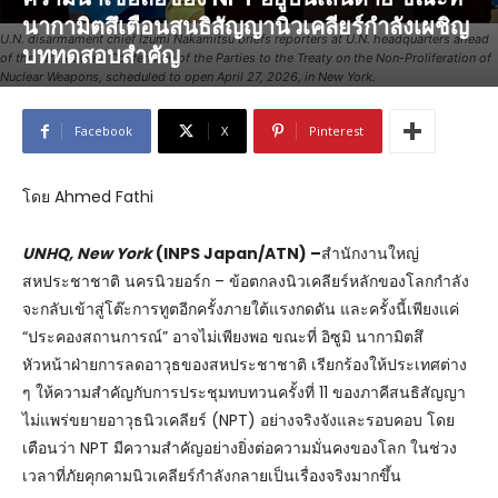
นากามิตสึเตือนสนธิสัญญานิวเคลียร์กำลังเผชิญ
U.N. disarmament chief Izumi Nakamitsu briefs reporters at U.N. headquarters ahead
บททดสอบสำคัญ
of the 11th Review Conference of the Parties to the Treaty on the Non-Proliferation of
Nuclear Weapons, scheduled to open April 27, 2026, in New York.
Facebook
X
Pinterest
โดย Ahmed Fathi
UNHQ, New York
(INPS Japan/ATN) –
สำนักงานใหญ่
สหประชาชาติ นครนิวยอร์ก – ข้อตกลงนิวเคลียร์หลักของโลกกำลัง
จะกลับเข้าสู่โต๊ะการทูตอีกครั้งภายใต้แรงกดดัน และครั้งนี้เพียงแค่
“ประคองสถานการณ์” อาจไม่เพียงพอ ขณะที่ อิซูมิ นากามิตสึ
หัวหน้าฝ่ายการลดอาวุธของสหประชาชาติ เรียกร้องให้ประเทศต่าง
ๆ ให้ความสำคัญกับการประชุมทบทวนครั้งที่ 11 ของภาคีสนธิสัญญา
ไม่แพร่ขยายอาวุธนิวเคลียร์ (NPT) อย่างจริงจังและรอบคอบ โดย
เตือนว่า NPT มีความสำคัญอย่างยิ่งต่อความมั่นคงของโลก ในช่วง
เวลาที่ภัยคุกคามนิวเคลียร์กำลังกลายเป็นเรื่องจริงมากขึ้น