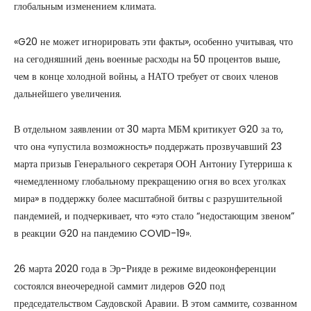
глобальным изменением климата.
«G20 не может игнорировать эти факты», особенно учитывая, что
на сегодняшний день военные расходы на 50 процентов выше,
чем в конце холодной войны, а НАТО требует от своих членов
дальнейшего увеличения.
В отдельном заявлении от 30 марта МБМ критикует G20 за то,
что она «упустила возможность» поддержать прозвучавший 23
марта призыв Генерального секретаря ООН Антониу Гутерриша к
«немедленному глобальному прекращению огня во всех уголках
мира» в поддержку более масштабной битвы с разрушительной
пандемией, и подчеркивает, что «это стало “недостающим звеном”
в реакции G20 на пандемию COVID-19».
26 марта 2020 года в Эр-Рияде в режиме видеоконференции
состоялся внеочередной саммит лидеров G20 под
председательством Саудовской Аравии. В этом саммите, созванном