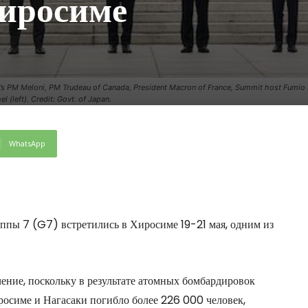
Хиросиме
’s PM Meloni, PM Trudeau of Canada, President Macron of France, Summit host Fumio 
(left). Credit: Govt. of Japan.
WhatsApp
уппы 7 (G7) встретились в Хиросиме 19-21 мая, одним из
ение, поскольку в результате атомных бомбардировок
осиме и Нагасаки погибло более 226 000 человек,