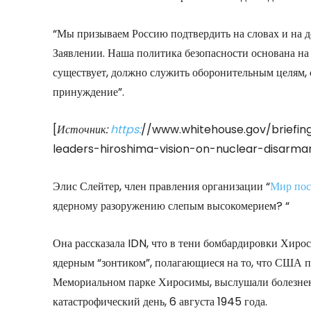
“Мы призываем Россию подтвердить на словах и на 
Заявлении. Наша политика безопасности основана на 
существует, должно служить оборонительным целям, 
принуждение”.
[
Источник:
https:
//www.whitehouse.gov/briefi
leaders-hiroshima-vision-on-nuclear-disarm
Элис Слейтер, член правления организации “
Мир пос
ядерному разоружению слепым высокомерием? “
Она рассказала IDN, что в тени бомбардировки Хир
ядерным “зонтиком”, полагающиеся на то, что США п
Мемориальном парке Хиросимы, выслушали болезнен
катастрофический день, 6 августа 1945 года.