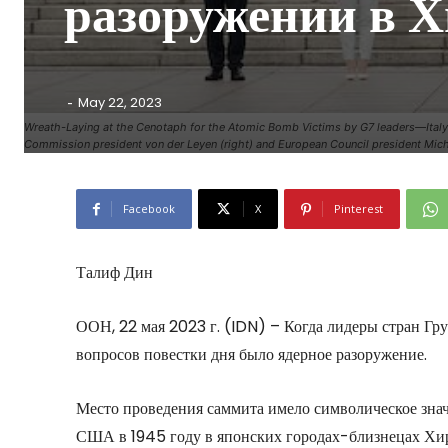
разоружении в 
-
May 22, 2023
Wreath-Laying at the Cenotaph for the Atomic Bomb Victims by G7 leaders—Italy
Commission president von der Leyen (right) and European Council president Michel 
Facebook
X
Pinterest
Талиф Дин
ООН, 22 мая 2023 г. (IDN) – Когда лидеры стран Гр
вопросов повестки дня было ядерное разоружение.
Место проведения саммита имело символическое знач
США в 1945 году в японских городах-близнецах Хир