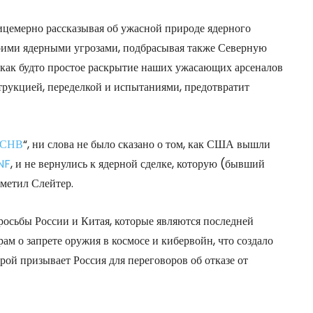
ицемерно рассказывая об ужасной природе ядерного
своими ядерными угрозами, подбрасывая также Северную
, как будто простое раскрытие наших ужасающих арсеналов
струкцией, переделкой и испытаниями, предотвратит
 СНВ
“, ни слова не было сказано о том, как США вышли
NF
, и не вернулись к ядерной сделке, которую (бывший
метил Слейтер.
осьбы России и Китая, которые являются последней
м о запрете оружия в космосе и кибервойн, что создало
орой призывает Россия для переговоров об отказе от