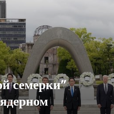
й семерки”
 ядерном