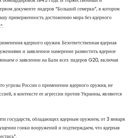
х бомбардировок 1945 года. В торжественный и
ервом документе лидеров “Большой семерки”, в котором
нашу приверженность достижению мира без ядерного
”.
именения ядерного оружия. Безответственная ядерная
ужениями и заявленное намерение разместить ядерное
инаем о заявлении на Бали всех лидеров G20, включая
то угрозы России о применении ядерного оружия, не
сией, в контексте ее агрессии против Украины, являются
ти государств, обладающих ядерным оружием, от 3 января
ущении гонки вооружений и подтверждаем, что ядерная
естись”.