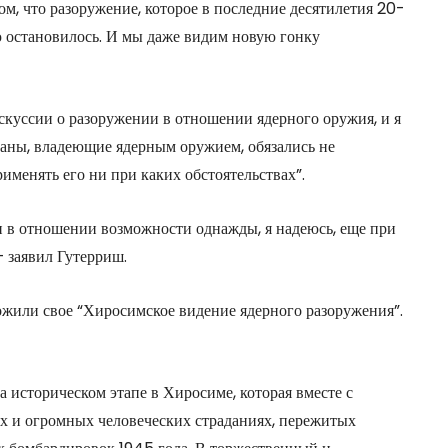
том, что разоружение, которое в последние десятилетия 20-
ю остановилось. И мы даже видим новую гонку
скуссии о разоружении в отношении ядерного оружия, и я
раны, владеющие ядерным оружием, обязались не
рименять его ни при каких обстоятельствах”.
 в отношении возможности однажды, я надеюсь, еще при
– заявил Гутерриш.
ожили свое “Хиросимское видение ядерного разоружения”.
а историческом этапе в Хиросиме, которая вместе с
х и огромных человеческих страданиях, пережитых