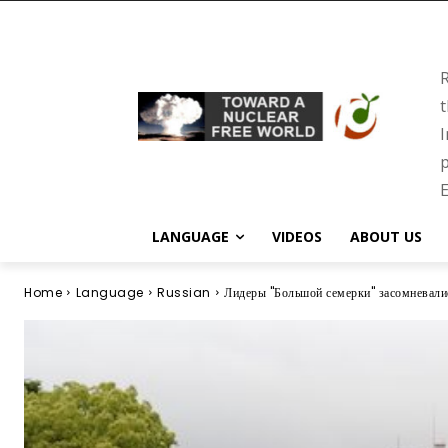
R
t
I
p
E
LANGUAGE
VIDEOS
ABOUT US
Home
Language
Russian
Лидеры "Большой семерки" засомневали