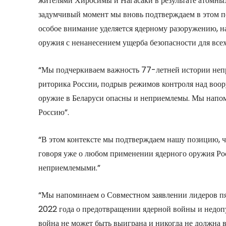
жителями Хиросимы и Нагасаки в результате атомны
задумчивый момент мы вновь подтверждаем в этом п
особое внимание уделяется ядерному разоружению, 
оружия с ненанесением ущерба безопасности для всех
“Мы подчеркиваем важность 77-летней истории непр
риторика России, подрыв режимов контроля над воор
оружие в Беларуси опасны и неприемлемы. Мы напом
Россию”.
“В этом контексте мы подтверждаем нашу позицию, ч
говоря уже о любом применении ядерного оружия Рос
неприемлемыми.”
“Мы напоминаем о Совместном заявлении лидеров пя
2022 года о предотвращении ядерной войны и недоп
война не может быть выиграна и никогда не должна в