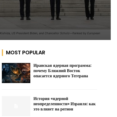
Kishida, US President Biden, and Chancellor Scholz—flanked by European
MOST POPULAR
Иранская ядерная программа:
почему Ближний Восток
опасается ядерного Тегерана
История «ядерной
неопределенности» Израиля: как
это влияет на регион