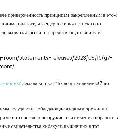
деле приверженность принципам, закрепленным в этом
понимании того, что ядерное оружие, пока оно
сдерживать агрессию и предотвращать войну и
ng-room/statements-releases/2023/05/19/g7-
ament/]
ле войны
“, задала вопрос: “Было ли видение G7 по
осимы государства, обладающие ядерным оружием и
рименят свое ядерное оружие от их имени, собрались в
ные свидетельства хибакуся, выживших в тот