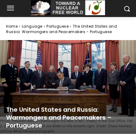
Home
Language
Portuguese
The United States and
Russia: Warmongers and Peacemakers - Portuguese
The United States and Russia:
Warmongers and Peacemakers –
Photo: President Barack Obama signs the New START (treaty) in the Oval Office, Feb.
Portuguese
2, 2011 - with Vice President Joe Biden on the extreme right. Credit: Chuck Kennedy
(official White House photograph)