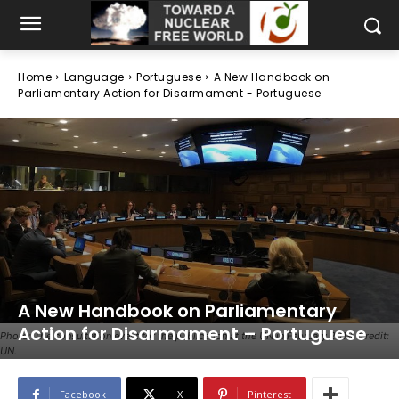
Home
Language
Portuguese
A New Handbook on
Parliamentary Action for Disarmament - Portuguese
A New Handbook on Parliamentary
Action for Disarmament – Portuguese
Photo: The consultation event for the publication at the UN in February 2019. Credit:
UN.
Facebook
X
Pinterest