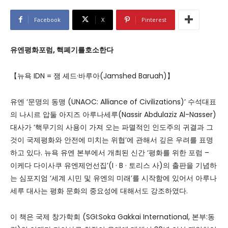
Facebook
X
Pinterest
유엔
평화
포럼
,
핵
폐기를
호소한다
【뉴욕 IDN = 잼 셰드·바루아(Jamshed Baruah)】
유엔 ‘문명의 동맹 (UNAOC: Alliance of Civilizations)’ 수석대표
의 나시르 압둘 아지즈 아루나세루(Nassir Abdulaziz Al-Nasser)
대사가 ‘핵무기의 사용이 가져 오는 파멸적인 인도주의 귀결과 그
것이 국제평화와 안전에 미치는 위협’에 관해서 깊은 우려를 표명
하고 있다. 뉴욕 유엔 본부에서 개최된 신간 ‘평화를 위한 포럼 –
이케다 다이사쿠 유엔제언선집’(I · B · 토리스 사)의 출판을 기념하
는 심포지엄 ‘세계 시민 및 유엔의 미래’를 시작함에 있어서 아루나
세루 대사는 평화 문화의 중요성에 대해서도 강조하였다.
이 책은 국제 창가학회 (SGI:Soka Gakkai International, 본부:동