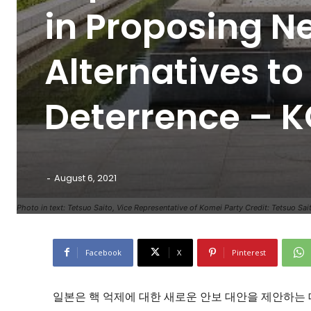
in Proposing N
Alternatives to
Deterrence – 
-
August 6, 2021
Photo in text: Tetsuo Saito, Vice Representative of Komei Party Credit: Tetsuo Sai
Facebook
X
Pinterest
일본은 핵 억제에 대한 새로운 안보 대안을 제안하는 