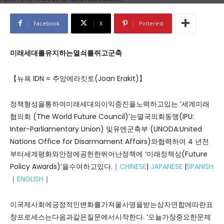
Facebook
X
Pinterest
미래
세대를
유지하는
열쇠를
쥐고
군축
【뉴욕 IDN = 주앙에라킷토(Joan Erakit)】
정책형성을통하여미래세대의이익증진을노력하고있는 ‘세계미래
협의회 (The World Future Council)’는열국의회동맹(IPU:
Inter-Parliamentary Union) 및유엔군축부 (UNODA:United
Nations Office for Disarmament Affairs)와협력하여 4 년전
부터세계평화와안정에공헌한뛰어난정책에 ‘미래정책상(Future
Policy Awards)’을수여하고있다.｜
CHINESE
|
JAPANESE
|
SPANISH
｜
ENGLISH
｜
이국제사회에긍정적인변화를가져올사명을받는삼자연합에따란표
창프로세스는다음과같은질문에서시작한다. ‘오늘가장중요한문제