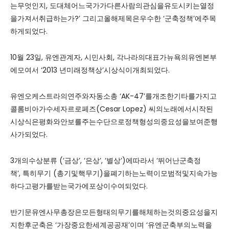
는무엇인지, 도대체어느국가가다른사람의관심을유도시키는열정
을가져서취급하는가?’ 그리고올해제목은우수한 ‘군축정책’에주목
하게되었다.
10월 23일, 유엔관계자, 시민사회, 각나라의대표가뉴욕의유엔본부
에모여서 ‘2013 년미래정책상’시상식이개최되었다.
유엔오케스트라의연주와자동소총 ‘AK-47’를개조한기타를가지고
콜롬비아가수세자르로페즈(Cesar Lopez) 씨의노래에서시작된
시상식은평화와안보를주는수단으로정책형성의중요성을보여준행
사가되었다.
3개의수상분류 (‘금상’, ‘은상’, ‘별상’)에따라서 ‘뛰어난군축정
책’, 특히무기 (총기및핵무기)을폐기하는노력이모범적및지속가능
하다고평가를받는국가에포상이수여되었다.
반기문유엔사무총장은모든형태의무기를해체하는것의중요성을지
지한후군축은 ‘가장중요한세계공공재’이며 ‘유엔군축부의노력을