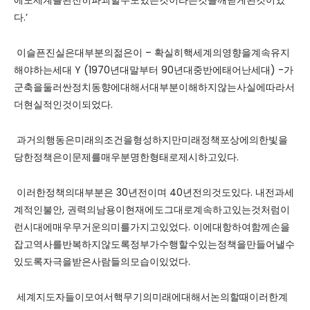
다.’
이슬픈진실은대부분의젊은이 – 확실히핵세계의영향을계속유지
해야하는세대 Y (1970년대말부터 90년대중반에태어난세대) -가
군축을둘러싼정치동향에대해서대부분이해하지않는사실에따라서
더현실적인것이되었다.
과거의행동은미래의조건을형성하지만미래정책포상에의한빛을
당한정책은이문제를매우분명한형태로제시하고있다.
이러한정책의대부분은 30년전이며 40년전의것도있다. 내전과세
계적인불안, 권력의남용이현재에도그대로계속하고있는것처럼이
런시대에매우무거운의미를가지고있었다. 이에대항하여함께손을
잡고역사를반복하지않도록정부가수행할수있는정책을만들어낼수
있도록자극을받은사람들의모습이있었다.
세계지도자들이모여서핵무기의미래에대해서논의할때이러한계