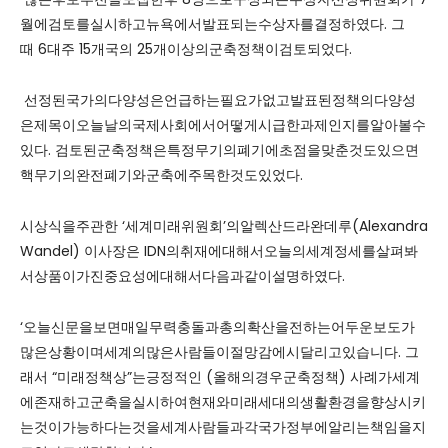
월에검토를실시하고뉴욕에서발표되는수상자를결정하였다. 그
때 6대주 15개국의 25개이상의군축정책이검토되었다.
선정된국가의다양성은언급하는필요가없고발표된정책의다양성
은제목이오늘날의국제사회에서어떻게시급한과제인지를알아볼수
있다. 검토된군축정책은특정무기의폐기에초점을맞춘것도있으면
핵무기의완전폐기와군축에주목한것도있었다.
시상식을주관한 ‘세계미래위원회’의알렉산드라완데루(Alexandra
Wandel) 이사장은 IDN의취재에대해서오늘의세계정세를살펴봐
서상품이가진중요성에대해서다음과같이설명하였다.
‘오늘신문을보면매일무력충돌과총의확산을전하는어두운보도가
많은상황이며세계의많은사람들이절망감에시달리고있습니다. 그
래서 “미래정책상”는긍정적인 (올해의경우군축정책) 사례가세계
에존재하고군축을실시하여현재와미래세대의생활환경을향상시키
는것이가능하다는것을세계사람들과각국가정부에알리는책임을지