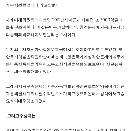
계속지원할겁니다’라고말했다.
세계미래위원회에따르면 2012년세계군사지출은 1조7000억달러
를훨씬초과한다. 이것은빈곤과질병대책, 환경문제에사용되는자금
의금액과비교하여보면놀라운수치이다.
무기의존재자체가사회에위협을미치는것이라고말할수도있다. 또
한무기의불법적인확산매매는계속많은국가에심각한문제이며무기
를이용한폭력을가속하고무고한시민을죽음으로보낸다. 한편평화
프로세스를방해하고있다.
그래서지금군축문제는지속가능한발전과민중보호의양립이라는난
제를해결하기위해필수적인요소가되고있으며올해시상식에서그중
요성이매우강조되었다.
그리고
수상자는
……
많은후보추천을모집한후 8명으로구성되는수상자선정위원회가 7