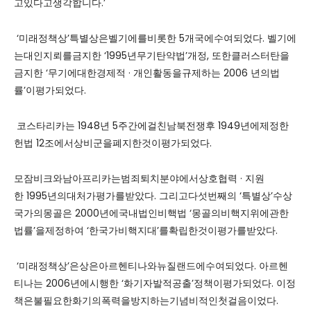
고있다고생각합니다.’
‘미래정책상’특별상은벨기에를비롯한 5개국에수여되었다. 벨기에
는대인지뢰를금지한 ‘1995년무기탄약법’개정, 또한클러스터탄을
금지한 ‘무기에대한경제적 · 개인활동을규제하는 2006 년의법
률’이평가되었다.
코스타리카는 1948년 5주간에걸친남북전쟁후 1949년에제정한
헌법 12조에서상비군을폐지한것이평가되었다.
모잠비크와남아프리카는범죄퇴치분야에서상호협력 · 지원
한 1995년의대처가평가를받았다. 그리고다섯번째의 ‘특별상’수상
국가의몽골은 2000년에국내법인비핵법 ‘몽골의비핵지위에관한
법률’을제정하여 ‘한국가비핵지대’를확립한것이평가를받았다.
‘미래정책상’은상은아르헨티나와뉴질랜드에수여되었다. 아르헨
티나는 2006년에시행한 ‘화기자발적공출’정책이평가되었다. 이정
책은불필요한화기의폭력을방지하는기념비적인첫걸음이었다.