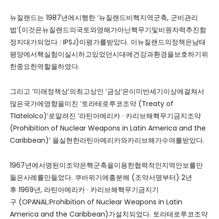
뉴질랜드는 1987년에시행한 ‘뉴질랜드비핵지역군축, 군비관리
법’(이것은뉴질랜드의국토와영해가아닌핵무기및비원자력추진함
정지대가되었다 : IPSJ)이평가를받았다. 이뉴질랜드의정책은남태
평양에서핵실험이실시하고있었던시대에건강과환경을보호하기위
한중요한역할을하였다.
그리고 ‘미래정책상’의최고상인 ‘금상’은이미반세기이상에걸쳐서
많은국가에영향을미친 ‘토라테로루코조약 (Treaty of
Tlatelolco)’로알려진 ‘라틴아메리카 · 카리브해핵무기금지조약
(Prohibition of Nuclear Weapons in Latin America and the
Caribbean)’ 을실현한라틴아메리카와카리브해가수여를받았다.
1967년에서명된이조약은핵군축을이용한협력적인지역안보를만
들은사례를만들었다. 쿠바위기에흥분해 (조약서명부터) 2년
후 1969년, 라틴아메리카 · 카리브해핵무기금지기
구 (OPANAL:Prohibition of Nuclear Weapons in Latin
America and the Caribbean)가설치되었다. 토라테로루코조약