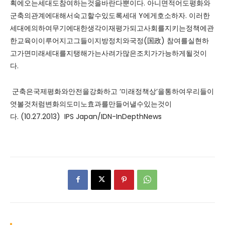
획에오는세대도참여하는것을바란다뿐이다. 아니면적어도평화와
군축의관계에대해서숙고할수있도록세대 Y에게호소하자. 이러한
세대에의하여무기에대한생각이재평가되고사회를지키는정책에관
한교육이이루어지고그들이지방정치와국정(国政) 참여를실현하
고가면미래세대를지탱해가는사려가많은조치가가능하게될것이
다.
군축은국제평화와안전을강화하고 ‘미래정책상’을통하여우리들이
엿볼것처럼변화의도미노효과를만들어낼수있는것이
다. (10.27.2013) IPS Japan/IDN-InDepthNews