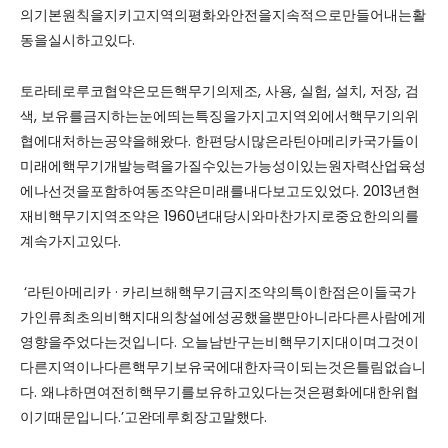
의기본원칙을지키고지역의평화와안전을지속적으로만들어내는활
동을실시하고있다.
토라테로루코협약은모든핵무기의제조, 사용, 실험, 설치, 저장, 검
색, 보유를금지하는눈에띄는특징을가지고지역외에서핵무기의위
협에대처하는공약을해왔다. 한편당시많은라틴아메리카국가들이
미래에핵무기개발능력을가질수있는가능성이있는원자력산업육성
에나선것을포함하여동조약은미래를내다보고도있었다. 2013년현
재비핵무기지역조약은 1960년대당시와마찬가지로중요한의의를
계속가지고있다.
‘라틴아메리카 · 카리브해핵무기금지조약의특이한점은이들국가
가인류최초의비핵지대의창설에성공했을뿐만아니라다른사람에게
영향을주었다는것입니다. 오늘남반구는비핵무기지대이며그것이
다른지역이나다른핵무기보유국에대한자극이되는것은틀림없습니
다. 왜냐하면여전히핵무기를보유하고있다는것은평화에대한위협
이기때문입니다.’고완데루회장고말했다.