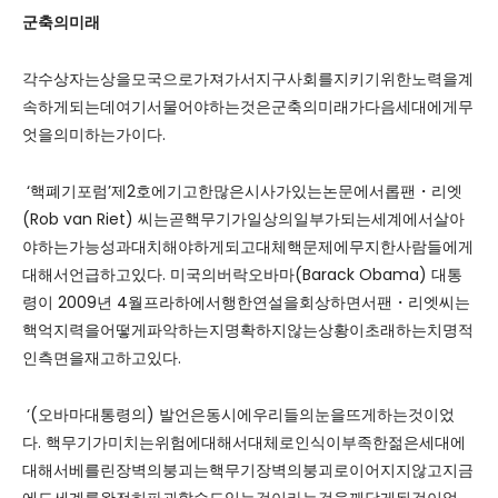
군축의
미래
각수상자는상을모국으로가져가서지구사회를지키기위한노력을계
속하게되는데여기서물어야하는것은군축의미래가다음세대에게무
엇을의미하는가이다.
‘핵폐기포럼’제2호에기고한많은시사가있는논문에서롭팬・리엣
(Rob van Riet) 씨는곧핵무기가일상의일부가되는세계에서살아
야하는가능성과대치해야하게되고대체핵문제에무지한사람들에게
대해서언급하고있다. 미국의버락오바마(Barack Obama) 대통
령이 2009년 4월프라하에서행한연설을회상하면서팬・리엣씨는
핵억지력을어떻게파악하는지명확하지않는상황이초래하는치명적
인측면을재고하고있다.
‘(오바마대통령의) 발언은동시에우리들의눈을뜨게하는것이었
다. 핵무기가미치는위험에대해서대체로인식이부족한젊은세대에
대해서베를린장벽의붕괴는핵무기장벽의붕괴로이어지지않고지금
에도세계를완전히파괴할수도있는것이라는것을깨닫게된것이었