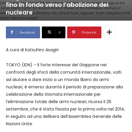
fino in fondo verso l’abolizione del
Disarmament Division, MOFA; Ms. Masako Toki, Education project manager at the
James Martin Center for Nonproliferation Studies at the Middlebury Institute of
nucleare
International Studies at Monterey; Ms. Mitsuki Kudo, Nagasaki Youth Delegation 2018.
Credit: Katsuhiro Asagiri.
Facebook
X
Pinterest
A cura di Katsuhiro Asagiri
TOKYO (IDN) – Il forte interesse del Giappone nei
confronti degli sforzi della comunità internazionale, volti
ad aiutare a dare inizio a un mondo libero da armi
nucleari, è emerso durante il periodo di preparazione alla
celebrazione della Giornata Internazionale per
l’eliminazione totale delle armi nucleari, ricorsa il 26
settembre, che è stata fissata per la prima volta nel 2014,
in seguito ad una delibera dell’Assemblea Generale delle
Nazioni Unite.