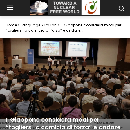
Home
Language
Italian
Il Giappone considera modi per
“togliersi la camicia di forza” e andare...
Il Giappone considera modi per
Photo (from left to right): Ms. Kaoru Nemoto, Director of the United Nations
“togliersi la camicia di forza” e andare
Information Centre in Tokyo; Mr. Nobuharu Imanishi, Director of Arms Control and