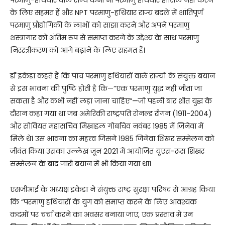
परमाणु-हथियार वाले राज्य कभी भी परमाणु हथियार हासिल नहीं करने
के लिए सहमत हैं और NPT परमाणु-हथियार राज्य बदले में शांतिपूर्ण
परमाणु प्रौद्योगिकी के लाभों को साझा करने और अपने परमाणु
शस्त्रागार को अंतिम रूप से समाप्त करने के उद्देश्य के साथ परमाणु
निरस्त्रीकरण को आगे बढ़ाने के लिए सहमत हैं।
डॉ इकेडा कहते हैं कि पांच परमाणु हथियारों वाले राज्यों के संयुक्त बयान
से इस भावना की पुष्टि होती है कि—”एक परमाणु युद्ध नहीं जीता जा
सकता है और कभी नहीं लड़ा जाना चाहिए”—जो पहली बार शीत युद्ध के
दौरान कहा गया था जब अमेरिकी राष्ट्रपति रोनल्ड रीगन (1911-2004)
और सोवियत महासचिव मिखाइल गोर्बाचेव नवंबर 1985 में जिनेवा में
मिले थे। उस भावना का महत्त्व जिसने 1985 जिनेवा शिखर सम्मेलन को
जीवंत किया उसका उल्लेख जून 2021 में आयोजित यूएस-रूस शिखर
सम्मेलन के बाद जारी बयान में भी किया गया था।
एसजीआई के अध्यक्ष इकेडा ने संयुक्त राष्ट्र सुरक्षा परिषद से आग्रह किया
कि “परमाणु हथियारों के युग को समाप्त करने के लिए आवश्यक
कदमों पर चर्चा करने का अवसर बनाया जाए, एक प्रस्ताव में उन