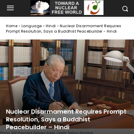
Home
Language
Hindi
Nuclear Disarmament Requires
Prompt Resolution, Says a Buddhist Peacebuilder - Hindi
Nuclear Disarmament Requires Prompt
Resolution, Says a Buddhist
Peacebuilder – Hindi
Photo: SGI President Daisaku Ikeda. Credit: Seikyo Shimbun