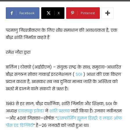
Facebook
X
Pinterest
परमाणु निरस्त्रीकरण के लिए शीघ्र समाधान की आवश्यकता है, एक
बौद्ध शांति निर्माता कहते हैं
रमेश जौरा द्वारा
बर्लिन | टोक्यो (आईडीएन) – संयुक्त राष्ट्र के साथ, समुदाय-आधारित
बौद्ध संगठन सोका गाकाई इंटरनेशनल (
SGI
) आशा की एक किरण
प्रदान करता है, खासकर तब जब दुनिया मानव जाति के अस्तित्व को
खतरे में डालने वाले संकटों से त्रस्त है।
1983 से हर साल, बौद्ध दार्शनिक, शांति निर्माता और शिक्षक, SGI के
अध्यक्ष
डायसाकू इकेडा
ने
शांति प्रस्ताव
जारी किया है। उनका नवीनतम
—और 40वां जिसका—शीर्षक “
ट्रांसफॉर्मिंग ह्यूमन हिस्ट्री: द लाइट ऑफ
पीस एंड डिग्निटी
” है—26 जनवरी को जारी हुआ था।