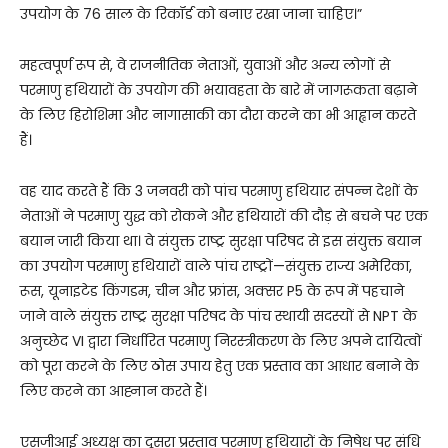
उपयोग के 76 साल के रिकॉर्ड को बनाए रखा जाना चाहिए।”
महत्वपूर्ण रूप से, वे राजनीतिक नेताओं, युवाओं और अन्य लोगों से
परमाणु हथियारों के उपयोग की भयावहता के बारे में जागरूकता बढ़ाने
के लिए हिरोशिमा और नागासाकी का दौरा करने का भी आह्वान करते
हैं।
वह याद करते हैं कि 3 जनवरी को पांच परमाणु हथियार संपन्न देशों के
नेताओं ने परमाणु युद्ध को रोकने और हथियारों की दौड़ से बचने पर एक
बयान जारी किया था। वे संयुक्त राष्ट्र सुरक्षा परिषद से इस संयुक्त बयान
का उपयोग परमाणु हथियारों वाले पांच राष्ट्रों—संयुक्त राज्य अमेरिका,
रूस, यूनाइटेड किंगडम, चीन और फ्रांस, अक्सर P5 के रूप में पहचाने
जाने वाले संयुक्त राष्ट्र सुरक्षा परिषद के पांच स्थायी सदस्यों से NPT के
अनुच्छेद VI द्वारा निर्धारित परमाणु निरस्त्रीकरण के लिए अपने दायित्वों
को पूरा करने के लिए ठोस उपाय हेतु एक प्रस्ताव का आधार बनाने के
लिए करने का आह्नान करते हैं।
एसजीआई अध्यक्ष का दूसरा प्रस्ताव परमाणु हथियारों के निषेध पर संधि