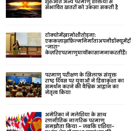
शुरुआत अन्य परमाणु शक्तियों से
संभावित खतरों को उकसा सकती है
टोक्योमेंख़ामोशीतोड़ना:
एककज़ाख़फ़िल्मनिर्माताअपनीडॉक्यूमेंट्र
“जारा”
केज़रिएपरमाणुघावोंकासामनाकरतीहैं।
परमाणु परीक्षण के खिलाफ संयुक्त
राष्ट्र दिवस पर युवाओं ने हिबाकुशा का
समर्थन करने की वैश्विक आह्वान का
नेतृत्व किया
अमेरिका ने मलेशिया के साथ
रणनीतिक नागरिक परमाणु
समझौता किया – जबकि एशिया-