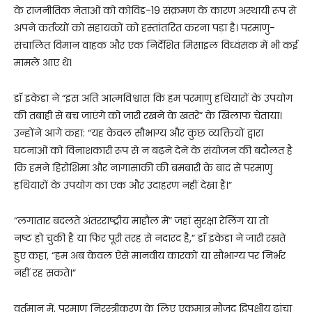
के राजनीतिक नेताओं को कोविड-19 संक्रमण के कारण अस्थायी रूप से
अपने कर्तव्यों को सहायकों को हस्तांतरित करना पड़ा है। परमाणु-
संचालित विमान वाहक और एक निर्देशित मिसाइल विध्वंसक में भी कई
मामले आए थे।
डॉ इकेडा ने “इस अति आत्मविश्वास कि हम परमाणु हथियारों के उपयोग
की तबाही से बच जाएंगे को जारी रखने के खतरे” के खिलाफ चेताया।
उन्होंने आगे कहा: “यह केवल सौभाग्य और कुछ व्यक्तियों द्वारा
घटनाओं को विनाशकारी रूप से न बढ़ने देने के संयोजन की बदौलत है
कि हमने हिरोशिमा और नागासाकी की बमबारी के बाद से परमाणु
हथियारों के उपयोग का एक और उदाहरण नहीं देखा है।”
“लगातार बदलते अंतरराष्ट्रीय माहौल में” जहां सुरक्षा रेलिंग या तो
नष्ट हो चुकी है या फिर पूरी तरह से नदारद है,” डॉ इकेडा ने जारी रखते
हुए कहा, “हम अब केवल ऐसे मानवीय कारकों या सौभाग्य पर निर्भर
नहीं रह सकते।”
वर्तमान में, परमाणु निरस्त्रीकरण के लिए एकमात्र मौजूद द्विपक्षीय ढांचा