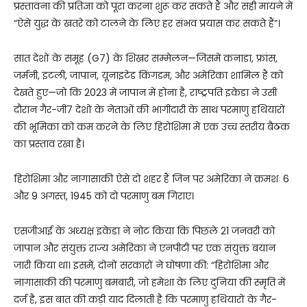
प्रस्तावना की प्रतिज्ञा को पूरा करना शुरू कर सकते हैं और सही मायने में
“ऐसे युद्ध के खतरे को टालने के लिए हर संभव प्रयास कर सकते हैं”।
सात देशों के समूह (G7) के शिखर सम्मेलन—जिसमें कनाडा, फ्रांस,
जर्मनी, इटली, जापान, यूनाइटेड किंगडम, और अमेरिका शामिल हैं को
देखते हुए—जो कि 2023 में जापान में होना है, राष्ट्रपति इकेडा ने उसी
दौरान गैर-जी7 देशों के नेताओं की भागीदारी के साथ परमाणु हथियारों
की भूमिका को कम करने के लिए हिरोशिमा में एक उच्च स्तरीय बैठक
का प्रस्ताव रखा है।
हिरोशिमा और नागासाकी ऐसे दो शहर हैं जिन पर अमेरिका ने क्रमशः 6
और 9 अगस्त, 1945 को दो परमाणु बम गिराए।
एसजीआई के अध्यक्ष इकेडा ने नोट किया कि पिछले 21 जनवरी को
जापान और संयुक्त राज्य अमेरिका ने एनपीटी पर एक संयुक्त बयान
जारी किया था। इसमें, दोनों सरकारों ने घोषणा की: “हिरोशिमा और
नागासाकी की परमाणु बमबारी, जो हमेशा के लिए दुनिया की स्मृति में
दर्ज है, इस बात की कड़ी याद दिलाती है कि परमाणु हथियारों के गैर-