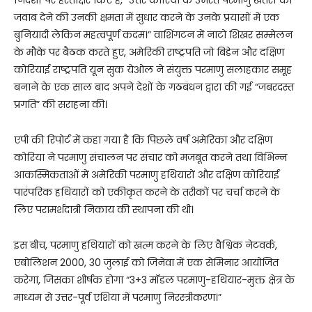
जवाब देने की उनकी क्षमता में सुधार करने के उनके प्रयासों में एक
बुनियादी लेकिन महत्वपूर्ण कदम।” वाशिंगटन में नाटो शिखर सम्मेलन
के मौके पर बैठक करते हुए, अमेरिकी राष्ट्रपति जो बिडेन और दक्षिण
कोरियाई राष्ट्रपति यून सुक येओल ने संयुक्त परमाणु सलाहकार समूह
बनाने के एक साल बाद अपने देशों के गठबंधन द्वारा की गई “जबरदस्त
प्रगति” की सराहना की।
एपी की रिपोर्ट में कहा गया है कि पिछले वर्ष अमेरिका और दक्षिण
कोरिया ने परमाणु संचालन पर संचार को मजबूत करने तथा विभिन्न
आकस्मिकताओं में अमेरिकी परमाणु हथियारों और दक्षिण कोरियाई
पारंपरिक हथियारों को एकीकृत करने के तरीकों पर चर्चा करने के
लिए परामर्शदात्री निकाय की स्थापना की थी।
इस बीच, परमाणु हथियारों को खत्म करने के लिए वैश्विक नेटवर्क,
एबोलिशन 2000, 30 जुलाई को जिनेवा में एक सेमिनार आयोजित
करेगा, जिसका शीर्षक होगा “3+3 मॉडल परमाणु-हथियार-मुक्त क्षेत्र के
माध्यम से उत्तर-पूर्व एशिया में परमाणु निरस्त्रीकरण।”