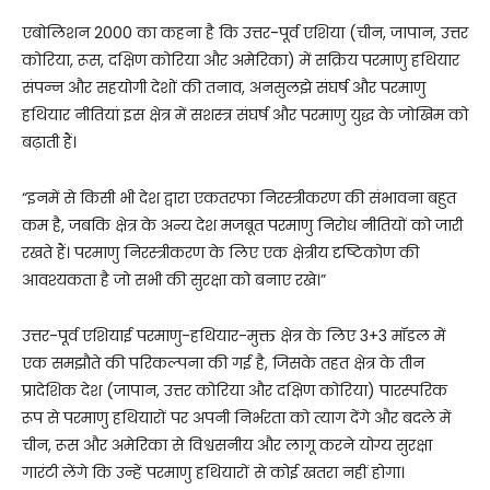
एबोलिशन 2000 का कहना है कि उत्तर-पूर्व एशिया (चीन, जापान, उत्तर
कोरिया, रूस, दक्षिण कोरिया और अमेरिका) में सक्रिय परमाणु हथियार
संपन्न और सहयोगी देशों की तनाव, अनसुलझे संघर्ष और परमाणु
हथियार नीतियां इस क्षेत्र में सशस्त्र संघर्ष और परमाणु युद्ध के जोखिम को
बढ़ाती हैं।
“इनमें से किसी भी देश द्वारा एकतरफा निरस्त्रीकरण की संभावना बहुत
कम है, जबकि क्षेत्र के अन्य देश मजबूत परमाणु निरोध नीतियों को जारी
रखते हैं। परमाणु निरस्त्रीकरण के लिए एक क्षेत्रीय दृष्टिकोण की
आवश्यकता है जो सभी की सुरक्षा को बनाए रखे।”
उत्तर-पूर्व एशियाई परमाणु-हथियार-मुक्त क्षेत्र के लिए 3+3 मॉडल में
एक समझौते की परिकल्पना की गई है, जिसके तहत क्षेत्र के तीन
प्रादेशिक देश (जापान, उत्तर कोरिया और दक्षिण कोरिया) पारस्परिक
रूप से परमाणु हथियारों पर अपनी निर्भरता को त्याग देंगे और बदले में
चीन, रूस और अमेरिका से विश्वसनीय और लागू करने योग्य सुरक्षा
गारंटी लेंगे कि उन्हें परमाणु हथियारों से कोई खतरा नहीं होगा।