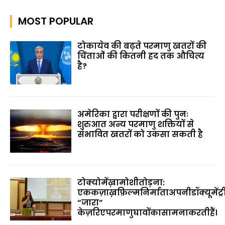
MOST POPULAR
टोकायेव की बढ़ते परमाणु खतरों की
चिंताओं की कितनी हद तक औचित्य
है?
अमेरिका द्वारा परीक्षणों की पुनः
शुरुआत अन्य परमाणु शक्तियों से
संभावित खतरों को उकसा सकती है
टोक्योमेंख़ामोशीतोड़ना:
एककज़ाख़फ़िल्मनिर्माताअपनीडॉक्यूमेंट्र
“जारा”
केज़रिएपरमाणुघावोंकासामनाकरतीहैं।