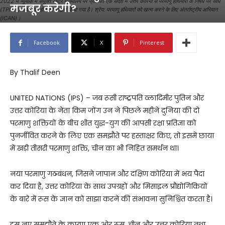
2022 में न्यूयॉर्क में संयुक्त राष्ट्र मुख्यालय पर प्रक्षेपित एक संदेश में उत्तर कोरिया से परमाणु हथियारों के निषेध पर संधि
मजबूर करेगी?
(TPNW) में शामिल होने का आह्वान किया गया है। श्रेय: परमाणु हथियारों को खत्म करने के लिए अंतर्राष्ट्रीय अभियान
(ICAN)।
Facebook
X
Pinterest
By Thalif Deen
UNITED NATIONS (IPS) – जब रूसी राष्ट्रपति व्लादिमीर पुतिन और
उत्तर कोरिया के नेता किम जोंग उन ने पिछले महीने दुनिया की दो
परमाणु शक्तियों के बीच शीत युद्ध-युग की आपसी रक्षा प्रतिज्ञा को
पुनर्जीवित करने के लिए एक समझौते पर हस्ताक्षर किए, तो इसमें छाया
में खड़ी तीसरी परमाणु शक्ति, चीन का भी निहित समर्थन था।
नया परमाणु गठबंधन, जिसने जापान और दक्षिण कोरिया में भय पैदा
कर दिया है, उत्तर कोरिया के साथ उपग्रहों और मिसाइल प्रौद्योगिकियों
के बारे में रूस के ज्ञान को साझा करने की संभावना सुनिश्चित करता है।
इस नए समझौते के कारण एक ओर रूस, चीन और उत्तर कोरिया तथा