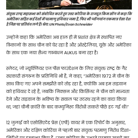
संयुक्त राष्ट्र महासभा को संबोधित करते हुए उत्तर कोरिया के राजदूत किम सोंग ने कहा कि
अमेरिका सहित कई देशों में परमाणु हथियार जमा हैं, फिर भी प्योंगयांग एकमात्र ऐसा देश
है जिस पर प्रतिबंध लगे हैं। श्रेय: UN Photo/Evan Schneider
उन्होंने कहा कि अमेरिका अब हाल ही में प्रशांत क्षेत्र में स्थापित नए
ठिकानों के साथ चीन को घेर रहा है और ऑस्ट्रेलिया, यूके और अमेरिका
के साथ एक नया सैन्य गठबंधन AUKUS बना रहा है।
स्लेटर, जो न्यूक्लियर एज पीस फाउंडेशन के लिए संयुक्त राष्ट्र के गैर
सरकारी संगठन के प्रतिनिधि भी हैं, ने कहा, “अमेरिका 1972 में चीन के
साथ किए गए अपने समझौते को तोड़ रहा है, क्योंकि अब हम ताइवान
को हथियार दे रहे हैं, जबकि निक्सन और किसिंजर ने चीन को मान्यता
देने और ताइवान के भविष्य के सवाल पर तटस्थ रहने का वादा किया
था, जहां चीनी क्रांति के बाद कम्युनिस्ट विरोधी ताकतें पीछे हट गई थीं।”
12 जुलाई को एसोसिएटेड प्रेस (एपी) वायर में एक रिपोर्ट के अनुसार,
अमेरिका और दक्षिण कोरिया ने पहली बार संयुक्त परमाणु निरोध दिशा-
निर्देशों पर हस्ताक्षर किए हैं, “उत्तर कोरिया के उभरते परमाणु खतरों का