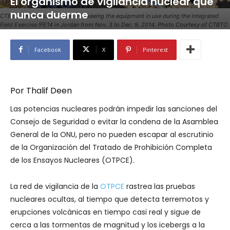
El organismo de vigilancia nuclear que
nunca duerme
CTBTO Head Lassina Zerbo overseeing the equipment in use during the Integrated
Field Exercise IFE14 in Jordan from Nov. 3 to Dec. 9, 2014. Photo Courtesy of CTBTO
Facebook
X
Pinterest
Por
Thalif Deen
Las potencias nucleares podrán impedir las sanciones del
Consejo de Seguridad o evitar la condena de la Asamblea
General de la ONU, pero no pueden escapar al escrutinio
de la Organización del Tratado de Prohibición Completa
de los Ensayos Nucleares (OTPCE).
La red de vigilancia de la
OTPCE
rastrea las pruebas
nucleares ocultas, al tiempo que detecta terremotos y
erupciones volcánicas en tiempo casi real y sigue de
cerca a las tormentas de magnitud y los icebergs a la