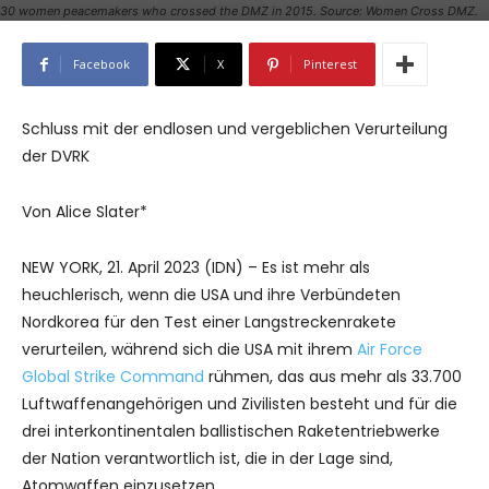
30 women peacemakers who crossed the DMZ in 2015. Source: Women Cross DMZ.
Facebook
X
Pinterest
Schluss mit der endlosen und vergeblichen Verurteilung
der DVRK
Von Alice Slater*
NEW YORK, 21. April 2023 (IDN) – Es ist mehr als
heuchlerisch, wenn die USA und ihre Verbündeten
Nordkorea für den Test einer Langstreckenrakete
verurteilen, während sich die USA mit ihrem
Air Force
Global Strike Command
rühmen, das aus mehr als 33.700
Luftwaffenangehörigen und Zivilisten besteht und für die
drei interkontinentalen ballistischen Raketentriebwerke
der Nation verantwortlich ist, die in der Lage sind,
Atomwaffen einzusetzen.