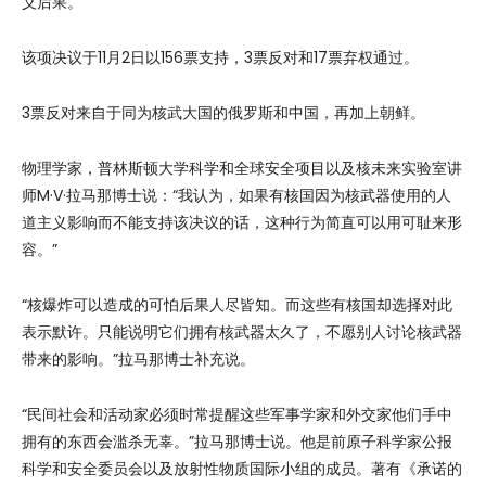
义后果。
该项决议于11月2日以156票支持，3票反对和17票弃权通过。
3票反对来自于同为核武大国的俄罗斯和中国，再加上朝鲜。
物理学家，普林斯顿大学科学和全球安全项目以及核未来实验室讲
师M·V·拉马那博士说：“我认为，如果有核国因为核武器使用的人
道主义影响而不能支持该决议的话，这种行为简直可以用可耻来形
容。”
“核爆炸可以造成的可怕后果人尽皆知。而这些有核国却选择对此
表示默许。只能说明它们拥有核武器太久了，不愿别人讨论核武器
带来的影响。”拉马那博士补充说。
“民间社会和活动家必须时常提醒这些军事学家和外交家他们手中
拥有的东西会滥杀无辜。”拉马那博士说。他是前原子科学家公报
科学和安全委员会以及放射性物质国际小组的成员。著有《承诺的