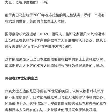
力量：监视印度核能》一书。
鉴于奥巴马总统于2009年在布拉格的历史性演讲，呼吁一个没有
核武器的世界，美国的弃权也让人震惊。
国际废除核武器运动（ICAN）领导人，核评论家丽贝卡·约翰逊博
士当时正在长崎与科学家和宗教领导人开展帕格沃什会议。她从长
崎发表评论说“日本已经在夹缝中左右为难”。
这样的结果显示出当日本政府需要在核裁军的承诺上选择立场时，
却试图在水火不容的双方之间牵线搭桥的行为是很危险的，她说。
停留在
20世纪的左边
代表夹缝左边的是还停留在20世纪的美国，依然依赖着对核武库
的不断维护更新。日本如果继续喊口号就无法博得华盛顿的欢心，
约翰逊博士说。这种情况下，安倍政府应该选择站在核袭击的幸存
者和日本人民所在的右边，支持禁止使用并完全废除核武器。