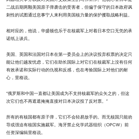
二战后期两颗美国原子弹袭击的受害者，但偏于保守的日本政府讽
刺性的试图通过息事宁人来利用美国核力量的保护攫取战略利益。
相对应的，他说，华盛顿也乐于在核裁军上对着日本空口无凭的承
诺纸上谈兵。
美国、英国和法国对日本在第一委员会上的决议投弃权票的决定只
能让他们越发忧虑，它们在助长国际上对它们在核裁军上没有任何
有效承诺和实际行动的仇视和反感，也在考验国际上对他们的耐
心，里格说。
“俄罗斯和中国一直都让美国成为不支持核裁军的众矢之的，但这
次它们也不再遮遮掩掩直接对日本决议投了反对票。”
所有的有核国都有原子弹，它们不会轻易放手的。而无核国只能劝
导或强迫有核国实施裁军。海牙禁止化学武器组织（OPCW）前
任资深编辑里格说。