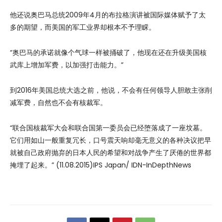
他还说奥巴马总统2009年4月的布拉格演讲被国际媒体赋予了太
多的期望，而美国的军工业界却根本不予理睬。
“奥巴马的承诺就像个气球一样被捅破了，他现在还在升级美国核
武库上增加军费，以加强打击能力。”
到2016年美国总统大选之前，他说，不会有任何领导人胆敢主张削
减军费，自然也不会有核裁军。
“联合国核裁军大会和联合国第一委员会已经堕落成了一座坟墓。
它们用如山一般重复冗长，口号震天响却毫无意义的各种决议把早
就被自己政府抛弃的日本人民的希望和对战争产生了厌倦的世界都
掩埋了起来。” (11.08.2015)IPS Japan/ IDN-InDepthNews