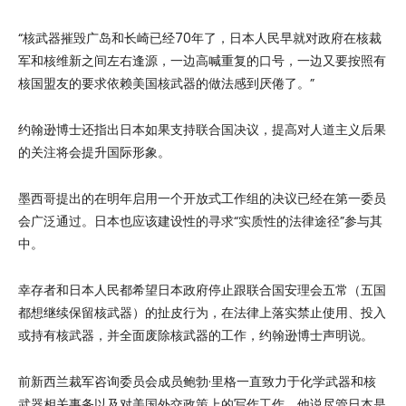
“核武器摧毁广岛和长崎已经70年了，日本人民早就对政府在核裁
军和核维新之间左右逢源，一边高喊重复的口号，一边又要按照有
核国盟友的要求依赖美国核武器的做法感到厌倦了。”
约翰逊博士还指出日本如果支持联合国决议，提高对人道主义后果
的关注将会提升国际形象。
墨西哥提出的在明年启用一个开放式工作组的决议已经在第一委员
会广泛通过。日本也应该建设性的寻求“实质性的法律途径”参与其
中。
幸存者和日本人民都希望日本政府停止跟联合国安理会五常（五国
都想继续保留核武器）的扯皮行为，在法律上落实禁止使用、投入
或持有核武器，并全面废除核武器的工作，约翰逊博士声明说。
前新西兰裁军咨询委员会成员鲍勃·里格一直致力于化学武器和核
武器相关事务以及对美国外交政策上的写作工作。他说尽管日本是