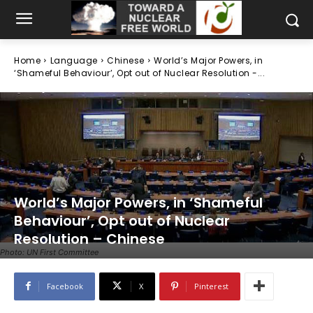
Home
Language
Chinese
World’s Major Powers, in
‘Shameful Behaviour’, Opt out of Nuclear Resolution -...
World’s Major Powers, in ‘Shameful
Behaviour’, Opt out of Nuclear
Resolution – Chinese
Photo: UN First Committee
Facebook
X
Pinterest