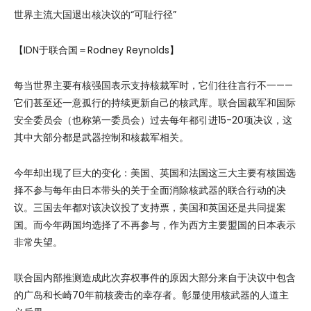
世界主流大国退出核决议的“可耻行径”
【IDN于联合国＝Rodney Reynolds】
每当世界主要有核强国表示支持核裁军时，它们往往言行不一——
它们甚至还一意孤行的持续更新自己的核武库。联合国裁军和国际
安全委员会（也称第一委员会）过去每年都引进15-20项决议，这
其中大部分都是武器控制和核裁军相关。
今年却出现了巨大的变化：美国、英国和法国这三大主要有核国选
择不参与每年由日本带头的关于全面消除核武器的联合行动的决
议。三国去年都对该决议投了支持票，美国和英国还是共同提案
国。而今年两国均选择了不再参与，作为西方主要盟国的日本表示
非常失望。
联合国内部推测造成此次弃权事件的原因大部分来自于决议中包含
的广岛和长崎70年前核袭击的幸存者。彰显使用核武器的人道主