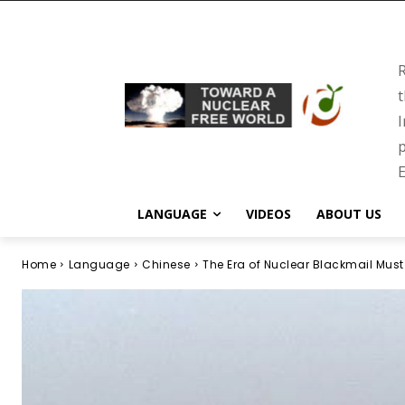
R
t
I
p
E
LANGUAGE
VIDEOS
ABOUT US
Home
Language
Chinese
The Era of Nuclear Blackmail Must