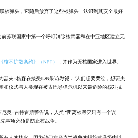
0枚苏联核弹头，它随后放弃了这些核弹头，认识到其安全最好
的前苏联国家中第一个呼吁消除核武器和在中亚地区建立无
《核不扩散条约》（NPT）
，并作为无核国家进入世界。
约瑟夫-格森在接受IDN采访
时说：”
人们想要哭泣，想要尖
望和仪式与人类现在被古巴导弹危机以来最危险的核对抗
尼奥-古特雷斯警告说，人类 “距离核毁灭只有一个误
优先事项必须是防止核战争。
所有人的核火，因为他们在乌克兰战争的螺旋式升级中以