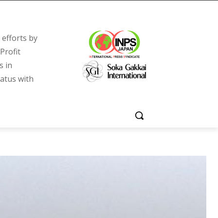
efforts by
Profit
s in
tatus with