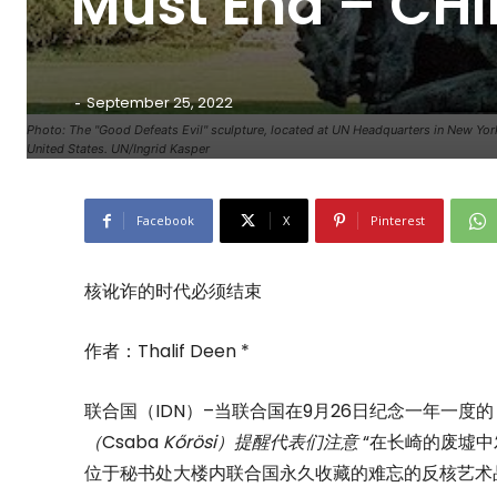
Must End – CH
-
September 25, 2022
Photo: The "Good Defeats Evil" sculpture, located at UN Headquarters in New Yor
United States. UN/Ingrid Kasper
Facebook
X
Pinterest
核讹诈的时代必须结束
作者：Thalif Deen *
联合国（IDN）–当联合国在9月26日纪念一年一度的 
（
Csaba
Kőrösi）提醒代表们注意
“在长崎的废墟
位于秘书处大楼内联合国永久收藏的难忘的反核艺术