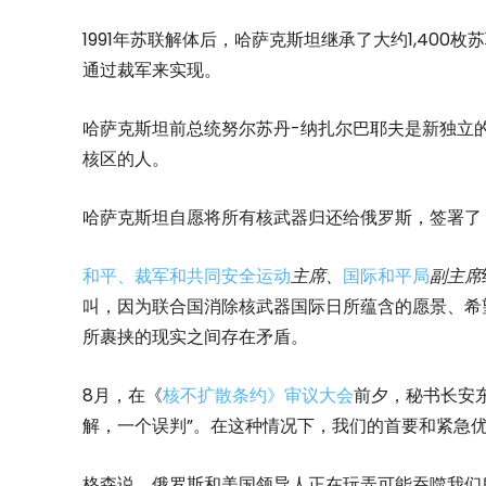
1991年苏联解体后，哈萨克斯坦继承了大约1,40
通过裁军来实现。
哈萨克斯坦前总统努尔苏丹-纳扎尔巴耶夫是新独立
核区的人。
哈萨克斯坦自愿将所有核武器归还给俄罗斯，签署了
和平、裁军和共同安全运动
主席、
国际和平局
副主席
叫，因为联合国消除核武器国际日所蕴含的愿景、希
所裹挟的现实之间存在矛盾。
8月，在《
核不扩散条约》审议大会
前夕，秘书长安东
解，一个误判”。在这种情况下，我们的首要和紧急
格森说，俄罗斯和美国领导人正在玩弄可能吞噬我们