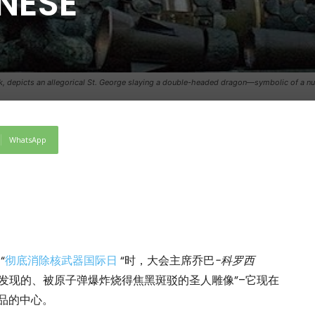
INESE
k, depicts an allegorical St. George slaying a double-headed dragon—symbolic of a nu
WhatsApp
“
彻底消除核武器国际日
“时，大会主席乔巴
-科罗西
中发现的、被原子弹爆炸烧得焦黑斑驳的圣人雕像”–它现在
品的中心。