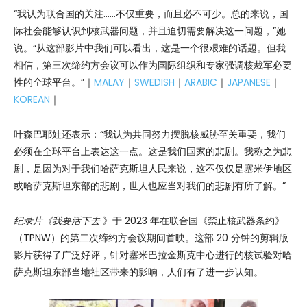
“我认为联合国的关注……不仅重要，而且必不可少。总的来说，国
际社会能够认识到核武器问题，并且迫切需要解决这一问题，”她
说。“从这部影片中我们可以看出，这是一个很艰难的话题。但我
相信，第三次缔约方会议可以作为国际组织和专家强调核裁军必要
性的全球平台。”｜
MALAY
｜
SWEDISH
｜
ARABIC
｜
JAPANESE
｜
KOREAN
｜
叶森巴耶娃还表示：“我认为共同努力摆脱核威胁至关重要，我们
必须在全球平台上表达这一点。这是我们国家的悲剧。我称之为悲
剧，是因为对于我们哈萨克斯坦人民来说，这不仅仅是塞米伊地区
或哈萨克斯坦东部的悲剧，世人也应当对我们的悲剧有所了解。”
纪录片《我要活下去
》于 2023 年在联合国《禁止核武器条约》
（TPNW）的第二次缔约方会议期间首映。这部 20 分钟的剪辑版
影片获得了广泛好评，针对塞米巴拉金斯克中心进行的核试验对哈
萨克斯坦东部当地社区带来的影响，人们有了进一步认知。