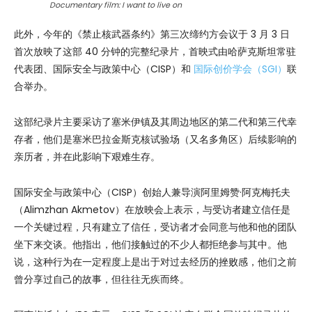
Documentary film: I want to live on
此外，今年的《禁止核武器条约》第三次缔约方会议于 3 月 3 日
首次放映了这部 40 分钟的完整纪录片，首映式由哈萨克斯坦常驻
代表团、国际安全与政策中心（CISP）和
国际创价学会（SGI）
联
合举办。
这部纪录片主要采访了塞米伊镇及其周边地区的第二代和第三代幸
存者，他们是塞米巴拉金斯克核试验场（又名多角区）后续影响的
亲历者，并在此影响下艰难生存。
国际安全与政策中心（CISP）创始人兼导演阿里姆赞·阿克梅托夫
（Alimzhan Akmetov）在放映会上表示，与受访者建立信任是
一个关键过程，只有建立了信任，受访者才会同意与他和他的团队
坐下来交谈。他指出，他们接触过的不少人都拒绝参与其中。他
说，这种行为在一定程度上是出于对过去经历的挫败感，他们之前
曾分享过自己的故事，但往往无疾而终。