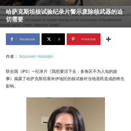
哈萨克斯坦核试验纪录片警示废除核武器的迫
The 3rd Meeting of State Parties on the TPNW Treaty of the Prohibition of Nuclear
Weapons watched a 40-minute documentary, ‘I Want to Live On: The Untold Stories of
切需要
the Polygon,’ on the impact of nuclear testing on the community of Kazakhstan’s
Semey region. Credit: Katsuhiro Asagiri
Facebook
X
Pinterest
作者：
Naureen Hossain
联合国（IPS）—纪录片《我想要活下去：多角区不为人知的故
事》揭露了哈萨克斯坦塞米伊地区的核试验对当地居民造成的终生
影响。