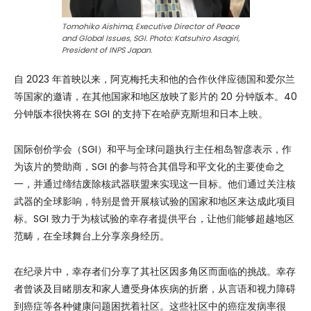
Tomohiko Aishima, Executive Director of Peace
and Global Issues, SGI. Photo: Katsuhiro Asagiri,
President of INPS Japan.
自 2023 年首映以来，阿克梅托夫和他的合作伙伴应德国和爱尔兰
等国家的邀请，在其他国家和地区放映了影片的 20 分钟版本。40
分钟版本很快将在 SGI 的支持下在哈萨克斯坦和日本上映。
国际创价学会（SGI）和平与全球问题执行主任相岛智彦表示，作
为该片的赞助商，SGI 的参与符合其倡导和平文化的主要使命之
一，并通过缔结废除核武器联盟来实现这一目标。他们通过关注核
武器的全球影响，特别是曾开展核试验的国家和地区来达成此项目
标。SGI 致力于为核试验的幸存者提供平台，让他们能够超越地区
范畴，在全球舞台上分享亲身经历。
在纪录片中，幸存者们分享了其社区因多角区而面临的挑战。幸存
者曾谈及目睹朋友和家人遭受身体疾病的折磨，从言语和视力障碍
到癌症等各种健康问题困扰着社区。这些社区中的癌症发病率很