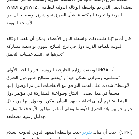
WMDFZ وNWFZ . تصف العمل الذي تم بواسطة الوكالة الدولية للطاقة
الذرية والتجربة المكتسبة بشأن الطرق نحو شرق أوسط خالي من
الأسلحة النووية.
قال أمانو “إذا طلب ذلك بواسطة الدول الأعضاء، يمكن أن تلعب الوكالة
الدولية للطاقة الذرية دول في نزع السلاح النووي بواسطة مشاركة
تجربتها في تنفيذ عمليات التحقق”
وصفت وزارة الخارجية الروسية قرار اللجنة الأولى UNGA بأنه
“منطقي، ومتوازن بشكل جيد” و “يحقق مصالح جميع دول الشرق
الأوسط”. شددت على أهمية التوافق مع الاتفاقيات التي تم الوصول إليها
مسبقاً في هذا الصدد – انفتاح وطواعية المشاركة في مؤتمر دول
المنطقة؛ فهم أن أي اتفاقيات بهذا الشأن يمكن الوصول إليها من خلال
حوار حر بين بلاد الشرق الأوسط وعلى أساس توافق الآراء فقط؛ وغياب
جداول زمنية مصطنعة.
حيث أن هناك
تقرير
جديد بواسطة المعهد الدولي لبحوث السلام (SIPRI)