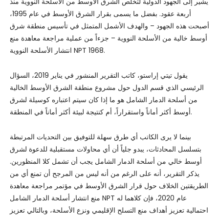
يشير إلى الجهود الدولية لتخلص الشرق الأوسط من الأسلحة النووية منذ
أربعة عقود. بفضل ما يسمى بقرار الشرق الأوسط في عام 1995،
أصبحت هذه الجهود – والهدف الأشمل المتمثل في تأسيس منطقة شرق
أوسط خالية من الأسلحة النووية – جزءاً من عملية مراجعة معاهدة منع
انتشار الأسلحة النووية NPT 1968.
يقول تيتي إراستو، كاتب التقرير المنشور في يناير 2019، السؤال
الرئيسي الذي قسم الدول حول مشروع منطقة الشرق الأوسط الخالية
من أسلحة الدمار الشامل هو ما إذا كان سيتم اعتباره كوسيلة لشرق
أوسط أكثر أماناً واستقراراً، أم كنتيجة لبيئة أكثر أماناً في المنطقة.
بينما لا يرى الكاتب أي طرق سهلة للتوفيق بين التحديات المرتبطة
بتسلسل المحادثات، يبدو جلياً أن أي محاولات مستقبلية للدعوة لشرق
أوسط خالي من أسلحة الدمار الشامل يجب أن تشمل كلا المنظورين.
يذكر التقرير، أنه على الرغم من أنه ليس من المرجح أن تمنع أي من
الطريقتين الخلاف حول قرار الشرق الأوسط في مؤتمر مراجعة معاهدة
منع انتشار أسلحة الدمار الشامل NPT عام 2020، فإن كلاهما له
احتمالية تعزيز أهداف منع التسلح الإقليمي ونزع الأسلحة، وبالتالي تعزيز