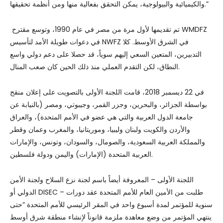
والكيميائية والبيولوجية، يمكن التحقق بفعالية منها ومن أنظمة تحقيقها.”
تم تقديمها لأول مرة من مصر في عام 1990، وتوسع مقترح WMDFZ
في دعوات طويلة الأمد لتأسيس NWFZ في الشرق الأوسط. كلا
التدبيرين، المتعين السعي إليهم سوياً، قد حصلا على دعم دولي واسع
النطاق، لكن التقدم العملي منذ ذلك الحين كان صعب المنال.
في 22 ديسمبر 2018، قامت اللجنة الأولى بالتصويت على إعلان منقح
بواسطة الجزائر، والبحرين، وجزر القمر، وجيبوتي، ومصر (بالنيابة عن
جامعة الدول العربية والتي هي عضو في الأمم المتحدة)، والعراق
والأردن والكويت ولبنان وليبيا، وموريتانيا، والمغرب وعمان وقطر
والمملكة العربية السعودية، والصومال، والسودان، وتونس، والإمارات
العربية المتحدة (الإمارات) واليمن ودولة فلسطين.
اللجنة الأولى – المعروفة أيضاً باسم لجنة نزع السلاح ولجنة الأمن
الدولي أو DISEC – طلبت من الأمين العام للأمم المتحدة عقد دورات
سنوية للمؤتمر لمدة أسبوع واحد في المقر الرئيسي للأمم المتحدة “حتى
ينتهي المؤتمر من وضع معاهدة ملزمة قانوناً لإنشاء منطقة شرق أوسط