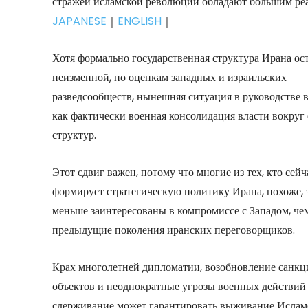
стражей исламской революции обладают большим реа
JAPANESE
｜
ENGLISH
｜
Хотя формально государственная структура Ирана ост
неизменной, по оценкам западных и израильских
разведсообществ, нынешняя ситуация в руководстве 
как фактически военная консолидация власти вокруг
структур.
Этот сдвиг важен, потому что многие из тех, кто сейч
формирует стратегическую политику Ирана, похоже, 
меньше заинтересованы в компромиссе с Западом, че
предыдущие поколения иранских переговорщиков.
Крах многолетней дипломатии, возобновление санкц
объектов и неоднократные угрозы военных действий у
сдерживание может гарантировать выживание Ислам