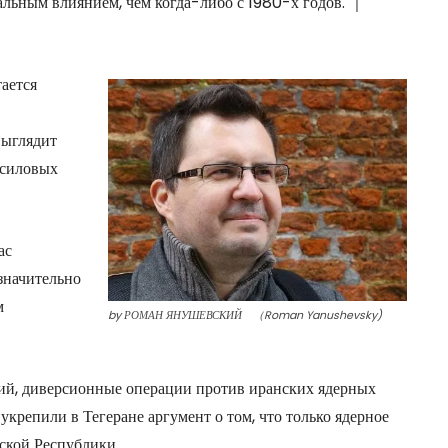
льным влиянием, чем когда-либо с 1980-х годов. ｜
ается
выглядит
 силовых
ас
значительно
м
by РОМАН ЯНУШЕВСКИЙ （Roman Yanushevsky)
ий, диверсионные операции против иранских ядерных
крепили в Тегеране аргумент о том, что только ядерное
ской Республики.