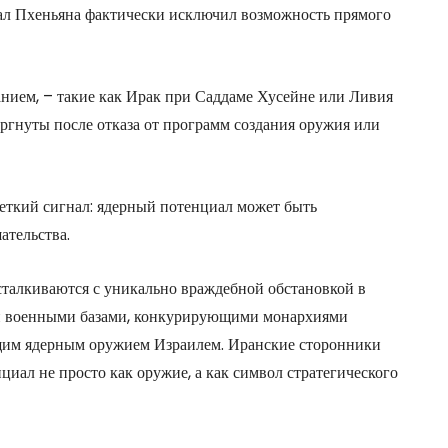
ал Пхеньяна фактически исключил возможность прямого
нием, – такие как Ирак при Саддаме Хусейне или Ливия
ргнуты после отказа от программ создания оружия или
четкий сигнал: ядерный потенциал может быть
ательства.
алкиваются с уникально враждебной обстановкой в ​​
ми военными базами, конкурирующими монархиями
ющим ядерным оружием Израилем. Иранские сторонники
иал не просто как оружие, а как символ стратегического