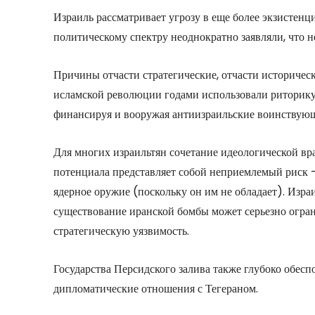
Израиль рассматривает угрозу в еще более экзистен
политическому спектру неоднократно заявляли, что н
Причины отчасти стратегические, отчасти историче
исламской революции годами использовали риторик
финансируя и вооружая антиизраильские воинствующ
Для многих израильтян сочетание идеологической вра
потенциала представляет собой неприемлемый риск –
ядерное оружие (поскольку он им не обладает). Изр
существование иранской бомбы может серьезно огран
стратегическую уязвимость.
Государства Персидского залива также глубоко обес
дипломатические отношения с Тегераном.