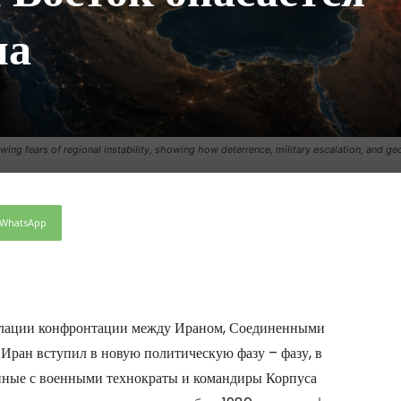
на
wing fears of regional instability, showing how deterrence, military escalation, and g
WhatsApp
лации конфронтации между Ираном, Соединенными
Иран вступил в новую политическую фазу – фазу, в
занные с военными технократы и командиры Корпуса