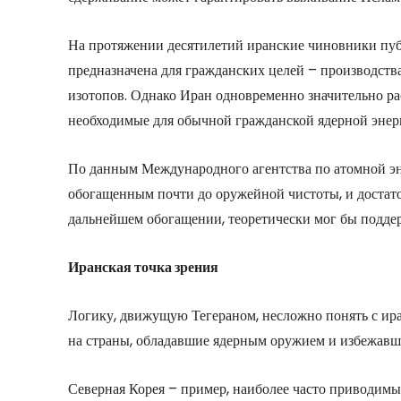
На протяжении десятилетий иранские чиновники публ
предназначена для гражданских целей – производств
изотопов. Однако Иран одновременно значительно р
необходимые для обычной гражданской ядерной энер
По данным Международного агентства по атомной эне
обогащенным почти до оружейной чистоты, и достато
дальнейшем обогащении, теоретически мог бы поддер
Иранская точка зрения
Логику, движущую Тегераном, несложно понять с ира
на страны, обладавшие ядерным оружием и избежав
Северная Корея – пример, наиболее часто приводим