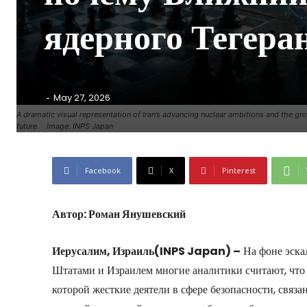
ядерного Тегера
-
May 27, 2026
A dramatic visual representation of Iran’s advancing nuclear ambitions and the gro
future. Image: INPS Japan
Facebook
X
Pinterest
Автор: Роман Янушевский
Иерусалим, Израиль(INPS Japan) –
На фоне эска
Штатами и Израилем многие аналитики считают, что 
которой жесткие деятели в сфере безопасности, свя