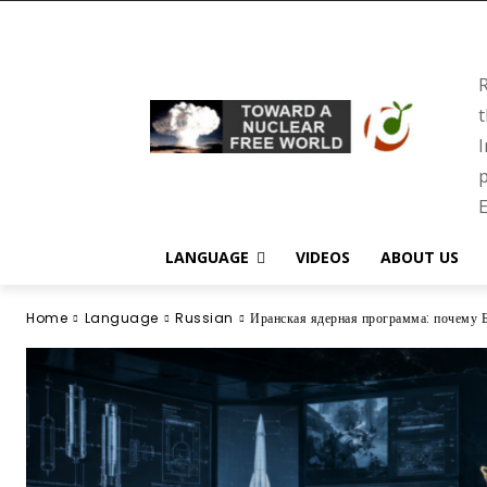
R
t
I
p
E
LANGUAGE
VIDEOS
ABOUT US
Home
Language
Russian
Иранская ядерная программа: почему Б