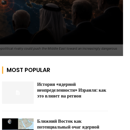
eopolitical rivalry could push the Middle East toward an increasingly dangerous
MOST POPULAR
История «ядерной
неопределенности» Израиля: как
это влияет на регион
Ближний Восток как
потенциальный очаг ядерной