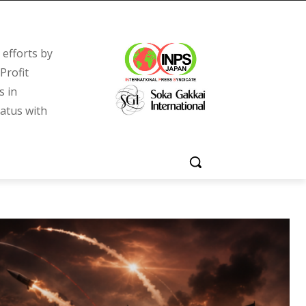
efforts by
Profit
s in
tatus with