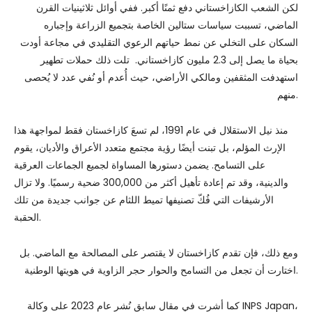
لكن الشعب الكازاخستاني دفع ثمنًا أكبر. ففي أوائل ثلاثينيات القرن
الماضي، تسببت سياسات ستالين الخاصة بتجميع الزراعة وإجباره
السكان على التخلي عن نمط حياتهم الرعوي التقليدي في مجاعة أودت
بحياة ما يصل إلى 2.3 مليون كازاخستاني. تلت ذلك حملات تطهير
استهدفت المثقفين ومالكي الأراضي، حيث أُعدم أو نُفي عدد لا يُحصى
منهم.
منذ نيل الاستقلال في عام 1991، لم تسعَ كازاخستان فقط لمواجهة هذا
الإرث المؤلم، بل تبنت أيضًا رؤية مجتمع متعدد الأعراق والأديان، يقوم
على التسامح. يضمن دستورها المساواة لجميع الجماعات العرقية
والدينية، وقد تم إعادة تأهيل أكثر من 300,000 ضحية رسميًا. ولا تزال
الأرشيفات التي فُكّ تصنيفها تميط اللثام عن جوانب جديدة من تلك
الحقبة.
ومع ذلك، فإن تقدم كازاخستان لا يقتصر على المصالحة مع الماضي. بل
اختارت أن تجعل من التسامح والحوار حجر الزاوية في هويتها الوطنية.
كما أشرت في مقال سابق نُشر عام 2023 على وكالة INPS Japan،