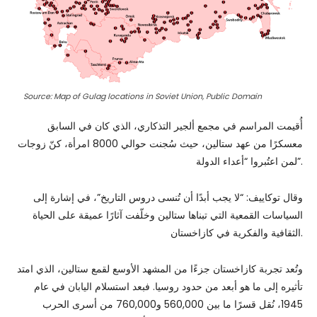
Source: Map of Gulag locations in Soviet Union, Public Domain
أُقيمت المراسم في مجمع ألجير التذكاري، الذي كان في السابق
معسكرًا من عهد ستالين، حيث سُجنت حوالي 8000 امرأة، كنّ زوجات
لمن اعتُبروا “أعداء الدولة”.
وقال توكاييف: “لا يجب أبدًا أن تُنسى دروس التاريخ”، في إشارة إلى
السياسات القمعية التي تبناها ستالين وخلّفت آثارًا عميقة على الحياة
الثقافية والفكرية في كازاخستان.
وتُعد تجربة كازاخستان جزءًا من المشهد الأوسع لقمع ستالين، الذي امتد
تأثيره إلى ما هو أبعد من حدود روسيا. فبعد استسلام اليابان في عام
1945، نُقل قسرًا ما بين 560,000 و760,000 من أسرى الحرب