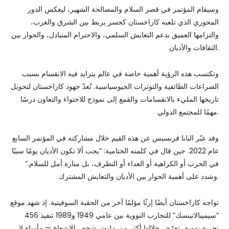
وسيقام المؤتمر في قصر السلام والمصالحة الشهير، ليعكس الدور
المحوري الذي تلعبه كازاخستان كجسر يربط بين الشرق والغرب،
والتزامها العميق بدعم التعايش السلمي، والاحترام المتبادل، والحوار بين
الثقافات والأديان.
وتكتسب هذه الرؤية أهمية خاصة في عالم يتزايد فيه الانقسام بسبب
الصراعات الطائفية والتوترات الجيوسياسية. تُعدّ جهود كازاخستان لتحويل
تاريخها المليء بالانقسامات والقمع إلى نموذج للاحتواء والتعاون درسًا
مهمًا للمجتمع الدولي.
وقد عبّر البابا فرنسيس عن هذه القيم خلال مشاركته في المؤتمر السابع
عام 2022. حين قال في كلمته الختامية: “يجب ألا تكون الأديان يومًا سببًا
في الحرب أو الكراهية أو العداء أو التطرف، بل منارة أمل للسلام.”
وشدد على أهمية الحوار بين الأديان والتعايش المشترك.
تواجه كازاخستان أيضًا إرثًا مؤلمًا آخر من الحقبة السوفيتية. إذ شهد موقع
“سيميبالاتينسك” للتجارب النووية بين عامي 1949 و1989 تنفيذ 456
تجربة نووية، تعرّض خلالها أكثر من مليون شخص للإشعاع — مأساة لا