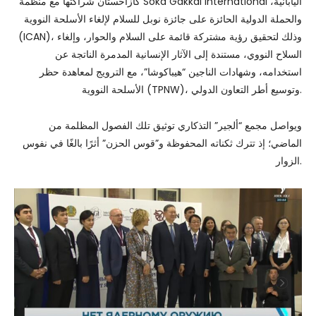
كازاخستان شراكتها مع منظمة Soka Gakkai International اليابانية،
والحملة الدولية الحائزة على جائزة نوبل للسلام لإلغاء الأسلحة النووية
(ICAN)، وذلك لتحقيق رؤية مشتركة قائمة على السلام والحوار، وإلغاء
السلاح النووي، مستندة إلى الآثار الإنسانية المدمرة الناتجة عن
استخدامه، وشهادات الناجين “هيباكوشا”، مع الترويج لمعاهدة حظر
الأسلحة النووية (TPNW)، وتوسيع أطر التعاون الدولي.
ويواصل مجمع “ألجير” التذكاري توثيق تلك الفصول المظلمة من
الماضي؛ إذ تترك ثكناته المحفوظة و”قوس الحزن” أثرًا بالغًا في نفوس
الزوار.