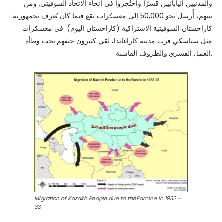
والمدنيين اليابانيين قسرًا واحتُجزوا في أنحاء الاتحاد السوفيتي. ومن
بينهم، أُرسل نحو 50,000 إلى معسكرات تقع فيما كان يُعرف بجمهورية
كازاخستان السوفيتية الاشتراكية (كازاخستان اليوم). في معسكرات
مثل سباسكي قرب مدينة كاراغاندا، لقي كثيرون حتفهم تحت وطأة
العمل القسري والظروف القاسية.
Migration of Kazakh People due to theFamine in 1932 –
33.