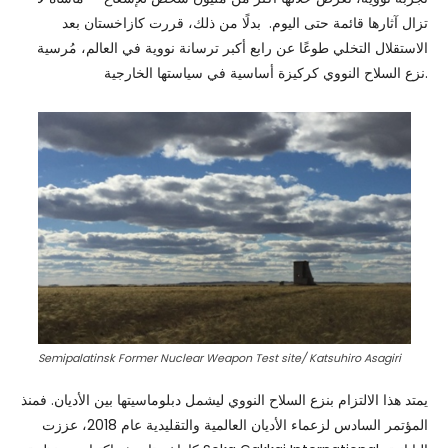
تزال آثارها قائمة حتى اليوم. بدلًا من ذلك، قررت كازاخستان بعد
الاستقلال التخلي طوعًا عن رابع أكبر ترسانة نووية في العالم، مُرسية
نزع السلاح النووي كركيزة أساسية في سياستها الخارجية.
Semipalatinsk Former Nuclear Weapon Test site/ Katsuhiro Asagiri
يمتد هذا الالتزام بنزع السلاح النووي ليشمل دبلوماسيتها بين الأديان. فمنذ
المؤتمر السادس لزعماء الأديان العالمية والتقليدية عام 2018، عززت