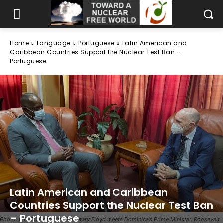
Home
Language
Portuguese
Latin American and
Caribbean Countries Support the Nuclear Test Ban -
Portuguese
Latin American and Caribbean
Countries Support the Nuclear Test Ban
– Portuguese
Photo: CTBTO Executive Secretary Floyd meets Dominica’s Prime Minister, Roosevelt