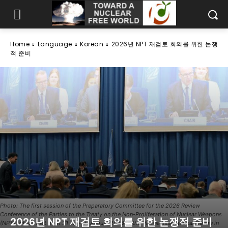
Home
Language
Korean
2026년 NPT 재검토 회의를 위한 논쟁
적 준비
Photo: The first session of the Preparatory Committee for the 2026 Review
Conference of the Parties to the Treaty on the Non-Proliferation of Nuclear Weapons
2026년 NPT 재검토 회의를 위한 논쟁적 준비
(NPT), which met from 31 July–11 August 2023 at the Vienna International Centre in