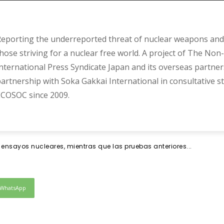
teriores han
eporting the underreported threat of nuclear weapons and 
imas en todo el
hose striving for a nuclear free world. A project of The Non-
nternational Press Syndicate Japan and its overseas partner
artnership with Soka Gakkai International in consultative s
COSOC since 2009.
nsayos nucleares, mientras que las pruebas anteriores...
WhatsApp