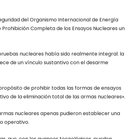
e Seguridad del Organismo Internacional de Energía
de Prohibición Completa de los Ensayos Nucleares un
pruebas nucleares había sido realmente integral: la
rece de un vínculo sustantivo con el desarme
l propósito de prohibir todas las formas de ensayos
vo de la eliminación total de las armas nucleares».
e armas nucleares apenas pudieron establecer una
to operativo.
vas, que, con los avances tecnológicos, pueden