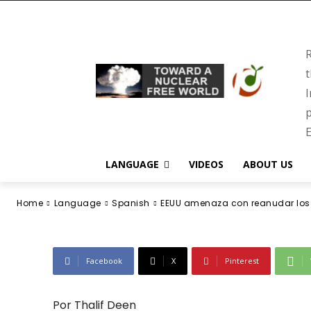
las pruebas an
R
devastado víct
t
I
mundo.
p
E
LANGUAGE
VIDEOS
ABOUT US
-
November 5, 2025
Home
Language
Spanish
EEUU amenaza con reanudar los e
Facebook
X
Pinterest
Por Thalif Deen