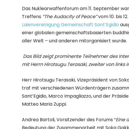
Das Nuklearwaffenforum am 11. September war 
Treffens
“The Audacity of Peace”
vom 10. bis 1
Laienvereinigung Gemeinschaft Sant’Egidio
ausg
einer globalen gemeinschaftsbasierten buddhist
aller Welt – und anderen mitorganisiert wurde.
Das Bild zeigt prominente Teilnehmer des Inter
mit Herrn Hirotsugu Terasaki, zweiter von links 
Herr Hirotsugu Terasaki, Vizepräsident von Soka
traf mit verschiedenen Würdenträgern zusamm
Sant’Egidio, Marco Impagliazzo, und der Präside
Matteo Maria Zuppi.
Andrea Bartoli, Vorsitzender des Forums “
Eine 
Bedeutung der Zusammenarbeit mit Soka Gakkai 