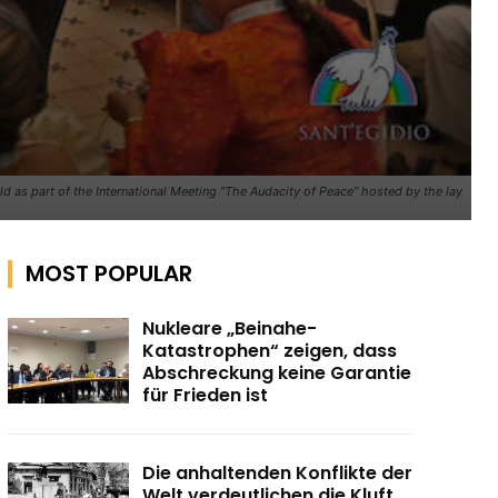
d as part of the International Meeting "The Audacity of Peace" hosted by the lay
MOST POPULAR
Nukleare „Beinahe-
Katastrophen“ zeigen, dass
Abschreckung keine Garantie
für Frieden ist
Die anhaltenden Konflikte der
Welt verdeutlichen die Kluft