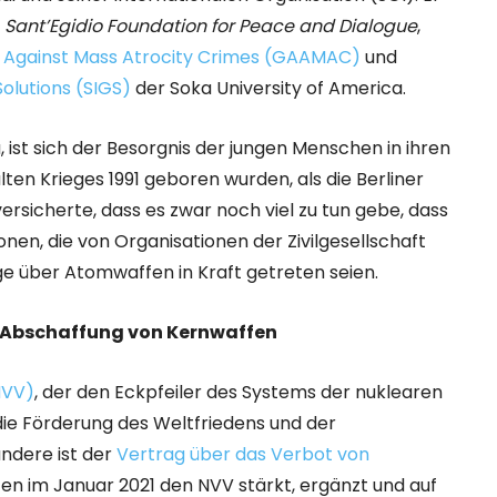
n
Sant’Egidio Foundation for Peace and Dialogue
,
n Against Mass Atrocity Crimes (GAAMAC)
und
Solutions (SIGS)
der Soka University of America.
 ist sich der Besorgnis der jungen Menschen in ihren
en Krieges 1991 geboren wurden, als die Berliner
 versicherte, dass es zwar noch viel zu tun gebe, dass
en, die von Organisationen der Zivilgesellschaft
ge über Atomwaffen in Kraft getreten seien.
e Abschaffung von Kernwaffen
NVV)
, der den Eckpfeiler des Systems der nuklearen
die Förderung des Weltfriedens und der
andere ist der
Vertrag über das Verbot von
eten im Januar 2021 den NVV stärkt, ergänzt und auf