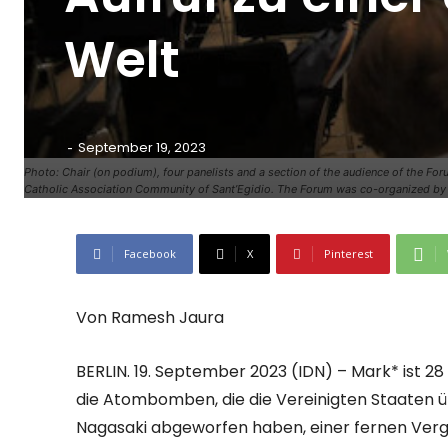
Welt
-
September 19, 2023
Photo: Chair (on podium), four panelists and a section of the audience of the For
Catholic Association Community of Sant’Egidio. The Forum was co-organized by S
Facebook
X
Pinterest
Von Ramesh Jaura
BERLIN. 19. September 2023 (IDN) – Mark* ist 28
die Atombomben, die die Vereinigten Staaten 
Nagasaki abgeworfen haben, einer fernen Verg