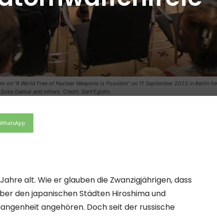
um on "A World Free of Nuclear Weapons is Possible" on 11 September 2023 in Berlin hel
oka Gakkai and others. Credit: Sant'Egidio.
WhatsApp
 Jahre alt. Wie er glauben die Zwanzigjährigen, dass
über den japanischen Städten Hiroshima und
angenheit angehören. Doch seit der russische