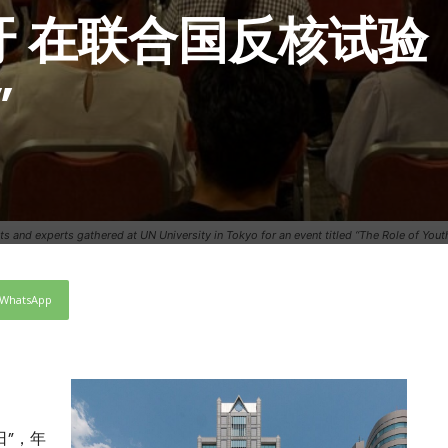
 在联合国反核试验
”
sts and experts gathered at UN University in Tokyo for an event titled “The Role of You
WhatsApp
日”，年