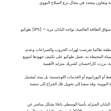
طوكيو (IPS) — مع تعمق التوترات المحيطة بإيران وانتشار حالة عدم اليقين في أسواق الطاقة العالمية، تواجه اليابان مرة
ن منطقة طالما تعرضت لهزات الحروب والصراعات وعدم
مياه المحيطة به، تعمل طوكيو على تكثيف جهودها لتنويع
فط أو اليورانيوم أو الخدمات اللوجستية. بل يمتد ليشمل
اناة النووية، وقد سعيا إلى تحويل تلك الجراح إلى منصة
اليابان المتزايد بآسيا الوسطى ناتجًا بشكل مباشر عن