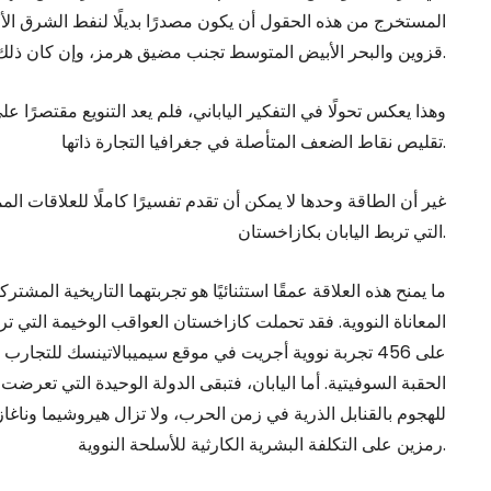
المستخرج من هذه الحقول أن يكون مصدرًا بديلًا لنفط الشرق الأو
قزوين والبحر الأبيض المتوسط تجنب مضيق هرمز، وإن كان ذلك يعني أوقات نقل أطول وتكاليف شحن أعلى.
وهذا يعكس تحولًا في التفكير الياباني، فلم يعد التنويع مقتصرًا 
تقليص نقاط الضعف المتأصلة في جغرافيا التجارة ذاتها.
غير أن الطاقة وحدها لا يمكن أن تقدم تفسيرًا كاملًا للعلاقات الم
التي تربط اليابان بكازاخستان.
ما يمنح هذه العلاقة عمقًا استثنائيًا هو تجربتهما التاريخية المشتر
المعاناة النووية. فقد تحملت كازاخستان العواقب الوخيمة التي تر
على 456 تجربة نووية أجريت في موقع سيميبالاتينسك للتجارب
الحقبة السوفيتية. أما اليابان، فتبقى الدولة الوحيدة التي تعرضت
للهجوم بالقنابل الذرية في زمن الحرب، ولا تزال هيروشيما وناغا
رمزين على التكلفة البشرية الكارثية للأسلحة النووية.