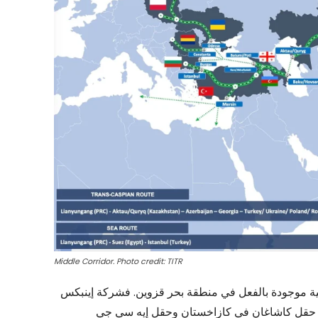
Middle Corridor. Photo credit: TITR
 بالفعل في منطقة بحر قزوين. فشركة إينبكس (INPEX) اليابانية تمتلك حصصًا في مشاريع
ان في كازاخستان وحقل إيه سي جي (ACG) في أذربيجان. ويمكن للنفط الخام