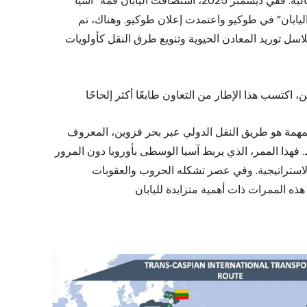
أزمة إيران الحالية. ففي ديسمبر 2025، استضافت اليابان قمة “آسيا
ليابان” في طوكيو واعتمدت إعلان طوكيو. وهناك، تم
اسل توريد المعادن الحيوية وتنويع طرق النقل كأولويات
لمهمة هو طريق النقل الدولي عبر بحر قزوين، المعروف
 فهذا الممر، الذي يربط آسيا الوسطى بأوروبا دون المرور
الاستراتيجية. وفي عصر تشكله الحروب والعقوبات