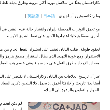
كازاخستان بحثًا عن سلاسل توريد أكثر مرونة وطرق بديلة للطاقة وتعاون متجدد في مجال نزع السلاح النووي.
｜بقلم: كاتسوهيرو أساجيري
日本語
｜
英語版
｜
أخرى ضعفًا هيكليًا: اعتمادها الكبير على نفط الشرق الأوسط.
لعقود طويلة، ظلت اليابان تعتمد على استيراد النفط الخام م
الاستقرار. ومع عودة التهديد الذي يطال استقرار مضيق هرمز وال
مصادر الإمداد وطرق النقل على حد سواء. وفي خضم هذه العملية، برزت كازاخستان كشريك متزايد الأهمية.
غير أن ترسيخ العلاقات بين اليابان وكازاخستان لا يقتصر على الن
أيضًا بعدًا تاريخيًا وأخلاقيًا أعمق. إذ يحمل كلا البلدين ذكرى المع
للحوار والتعاون والدعوة إلى السلام.
لم يكن اهتمام 