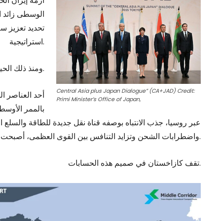
الوسطى زائد ا
تحديد تعزيز سل
استراتيجية.
ومنذ ذلك الحين، اكتسب هذا الإطار من التعاون طابعًا أكثر إلحاحًا.
Central Asia plus Japan Dialogue” (CA+JAD) Credit:
أحد العناصر ا
Primi Minister’s Office of Japan,
بالممر الأوسط.
عبر روسيا، جذب الانتباه بوصفه قناة نقل جديدة للطاقة والسلع 
واضطرابات الشحن وتزايد التنافس بين القوى العظمى، أصبحت هذه الممرات ذات أهمية متزايدة لليابان.
تقف كازاخستان في صميم هذه الحسابات.