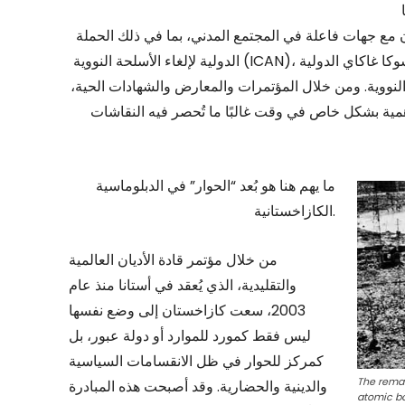
مع جهات فاعلة في المجتمع المدني، بما في ذلك الحملة
الدولية لإلغاء الأسلحة النووية (ICAN)، ورابطة سوكا غاكاي الدولية (SGI)، والهيباكوشا (ناجو هيروشيما وناغازاكي)، للفت
ب النووية. ومن خلال المؤتمرات والمعارض والشهادات الحية،
مية بشكل خاص في وقت غالبًا ما تُحصر فيه النقاشات
ما يهم هنا هو بُعد “الحوار” في الدبلوماسية
الكازاخستانية.
من خلال مؤتمر قادة الأديان العالمية
والتقليدية، الذي يُعقد في أستانا منذ عام
2003، سعت كازاخستان إلى وضع نفسها
ليس فقط كمورد للموارد أو دولة عبور، بل
كمركز للحوار في ظل الانقسامات السياسية
The remai
والدينية والحضارية. وقد أصبحت هذه المبادرة
atomic bo