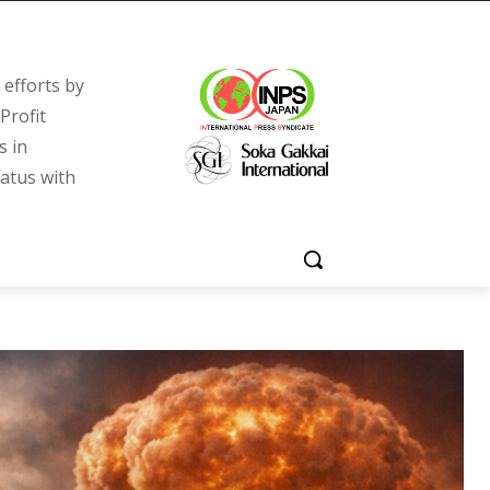
efforts by
Profit
s in
tatus with