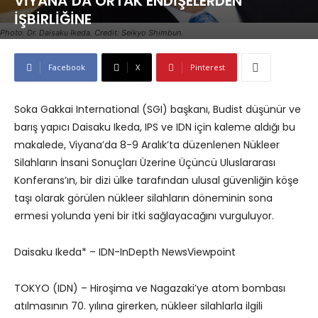
VİYANA’DA ORTAK ENDİŞELERDEN
İŞBİRLİĞİNE
Photo: Dr. Daisaku Ikeda. Credit: Seikyo Shimbun.
Facebook
X
Pinterest
Soka Gakkai International (SGI) başkanı, Budist düşünür ve
barış yapıcı Daisaku Ikeda, IPS ve IDN için kaleme aldığı bu
makalede, Viyana’da 8-9 Aralık’ta düzenlenen Nükleer
Silahların İnsani Sonuçları Üzerine Üçüncü Uluslararası
Konferans’ın, bir dizi ülke tarafından ulusal güvenliğin köşe
taşı olarak görülen nükleer silahların döneminin sona
ermesi yolunda yeni bir itki sağlayacağını vurguluyor.
Daisaku Ikeda* – IDN-InDepth NewsViewpoint
TOKYO (IDN) – Hiroşima ve Nagazaki’ye atom bombası
atılmasının 70. yılına girerken, nükleer silahlarla ilgili